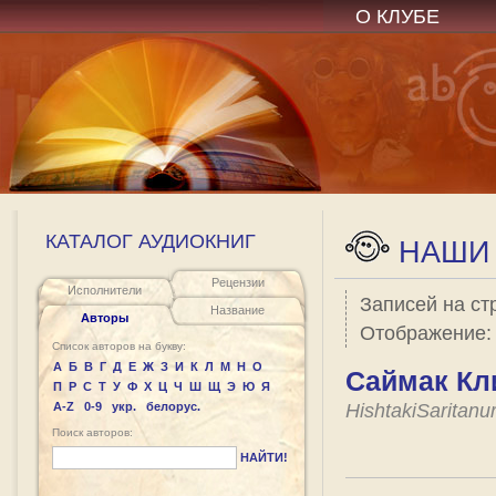
О КЛУБЕ
КАТАЛОГ АУДИОКНИГ
НАШИ 
Рецензии
Исполнители
Записей на ст
Название
Авторы
Отображение
Список авторов на букву:
А
Б
В
Г
Д
Е
Ж
З
И
К
Л
М
Н
О
Саймак Кл
П
Р
С
Т
У
Ф
Х
Ц
Ч
Ш
Щ
Э
Ю
Я
A-Z
0-9
укр.
белорус.
HishtakiSaritanu
Поиск авторов:
НАЙТИ!