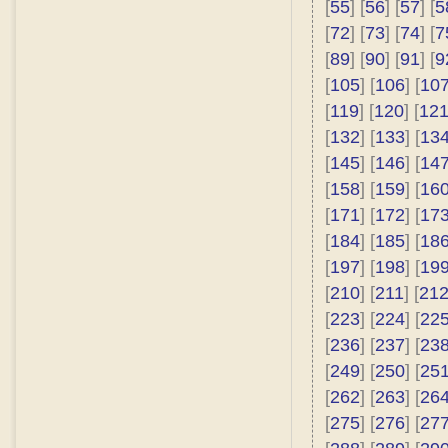
[
55
] [
56
] [
57
] [
5
[
72
] [
73
] [
74
] [
7
[
89
] [
90
] [
91
] [
9
[
105
] [
106
] [
10
[
119
] [
120
] [
12
[
132
] [
133
] [
13
[
145
] [
146
] [
14
[
158
] [
159
] [
16
[
171
] [
172
] [
17
[
184
] [
185
] [
18
[
197
] [
198
] [
19
[
210
] [
211
] [
21
[
223
] [
224
] [
22
[
236
] [
237
] [
23
[
249
] [
250
] [
25
[
262
] [
263
] [
26
[
275
] [
276
] [
27