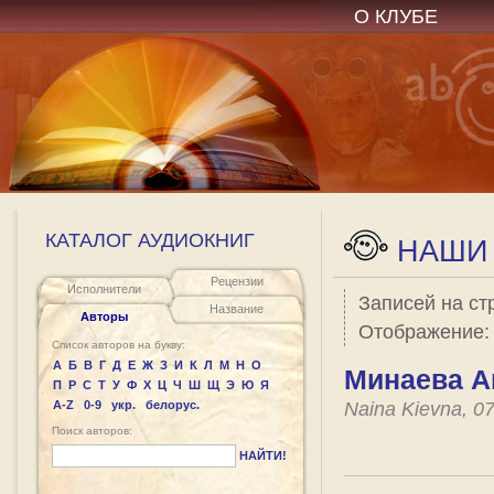
О КЛУБЕ
КАТАЛОГ АУДИОКНИГ
НАШИ 
Рецензии
Исполнители
Записей на ст
Название
Авторы
Отображение
Список авторов на букву:
А
Б
В
Г
Д
Е
Ж
З
И
К
Л
М
Н
О
Минаева А
П
Р
С
Т
У
Ф
Х
Ц
Ч
Ш
Щ
Э
Ю
Я
A-Z
0-9
укр.
белорус.
Naina Kievna, 0
Поиск авторов:
НАЙТИ!