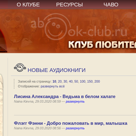
О КЛУБЕ
РЕСУРСЫ
ЧАВО
НОВЫЕ АУДИОКНИГИ
Записей на страницу:
10
,
20
,
30
,
40
,
50
,
100
,
150
,
200
Отображение:
развернуть всё
Лисина Александра - Ведьма в белом халате
Naina Kievna, 29.03.2020 08:59 —
развернуть
Флэгг Фэнни - Добро пожаловать в мир, малышка
Naina Kievna, 29.03.2020 08:56 —
развернуть