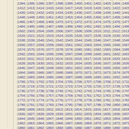
[
1394
] [
1395
] [
1396
] [
1397
] [
1398
] [
1399
] [
1400
] [
1401
] [
1402
] [
1403
] [
1404
] [
140
[
1412
] [
1413
] [
1414
] [
1415
] [
1416
] [
1417
] [
1418
] [
1419
] [
1420
] [
1421
] [
1422
] [
142
[
1430
] [
1431
] [
1432
] [
1433
] [
1434
] [
1435
] [
1436
] [
1437
] [
1438
] [
1439
] [
1440
] [
144
[
1448
] [
1449
] [
1450
] [
1451
] [
1452
] [
1453
] [
1454
] [
1455
] [
1456
] [
1457
] [
1458
] [
145
[
1466
] [
1467
] [
1468
] [
1469
] [
1470
] [
1471
] [
1472
] [
1473
] [
1474
] [
1475
] [
1476
] [
147
[
1484
] [
1485
] [
1486
] [
1487
] [
1488
] [
1489
] [
1490
] [
1491
] [
1492
] [
1493
] [
1494
] [
149
[
1502
] [
1503
] [
1504
] [
1505
] [
1506
] [
1507
] [
1508
] [
1509
] [
1510
] [
1511
] [
1512
] [
1513
[
1520
] [
1521
] [
1522
] [
1523
] [
1524
] [
1525
] [
1526
] [
1527
] [
1528
] [
1529
] [
1530
] [
153
[
1538
] [
1539
] [
1540
] [
1541
] [
1542
] [
1543
] [
1544
] [
1545
] [
1546
] [
1547
] [
1548
] [
154
[
1556
] [
1557
] [
1558
] [
1559
] [
1560
] [
1561
] [
1562
] [
1563
] [
1564
] [
1565
] [
1566
] [
156
[
1574
] [
1575
] [
1576
] [
1577
] [
1578
] [
1579
] [
1580
] [
1581
] [
1582
] [
1583
] [
1584
] [
158
[
1592
] [
1593
] [
1594
] [
1595
] [
1596
] [
1597
] [
1598
] [
1599
] [
1600
] [
1601
] [
1602
] [
160
[
1610
] [
1611
] [
1612
] [
1613
] [
1614
] [
1615
] [
1616
] [
1617
] [
1618
] [
1619
] [
1620
] [
1621
[
1628
] [
1629
] [
1630
] [
1631
] [
1632
] [
1633
] [
1634
] [
1635
] [
1636
] [
1637
] [
1638
] [
163
[
1646
] [
1647
] [
1648
] [
1649
] [
1650
] [
1651
] [
1652
] [
1653
] [
1654
] [
1655
] [
1656
] [
165
[
1664
] [
1665
] [
1666
] [
1667
] [
1668
] [
1669
] [
1670
] [
1671
] [
1672
] [
1673
] [
1674
] [
167
[
1682
] [
1683
] [
1684
] [
1685
] [
1686
] [
1687
] [
1688
] [
1689
] [
1690
] [
1691
] [
1692
] [
169
[
1700
] [
1701
] [
1702
] [
1703
] [
1704
] [
1705
] [
1706
] [
1707
] [
1708
] [
1709
] [
1710
] [
1711
[
1718
] [
1719
] [
1720
] [
1721
] [
1722
] [
1723
] [
1724
] [
1725
] [
1726
] [
1727
] [
1728
] [
172
[
1736
] [
1737
] [
1738
] [
1739
] [
1740
] [
1741
] [
1742
] [
1743
] [
1744
] [
1745
] [
1746
] [
174
[
1754
] [
1755
] [
1756
] [
1757
] [
1758
] [
1759
] [
1760
] [
1761
] [
1762
] [
1763
] [
1764
] [
176
[
1772
] [
1773
] [
1774
] [
1775
] [
1776
] [
1777
] [
1778
] [
1779
] [
1780
] [
1781
] [
1782
] [
178
[
1790
] [
1791
] [
1792
] [
1793
] [
1794
] [
1795
] [
1796
] [
1797
] [
1798
] [
1799
] [
1800
] [
180
[
1808
] [
1809
] [
1810
] [
1811
] [
1812
] [
1813
] [
1814
] [
1815
] [
1816
] [
1817
] [
1818
] [
1819
[
1826
] [
1827
] [
1828
] [
1829
] [
1830
] [
1831
] [
1832
] [
1833
] [
1834
] [
1835
] [
1836
] [
183
[
1844
] [
1845
] [
1846
] [
1847
] [
1848
] [
1849
] [
1850
] [
1851
] [
1852
] [
1853
] [
1854
] [
185
[
1862
] [
1863
] [
1864
] [
1865
] [
1866
] [
1867
] [
1868
] [
1869
] [
1870
] [
1871
] [
1872
] [
187
[
1880
] [
1881
] [
1882
] [
1883
] [
1884
] [
1885
] [
1886
] [
1887
] [
1888
] [
1889
] [
1890
] [
189