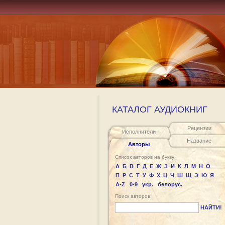
КАТАЛОГ АУДИОКНИГ
Рецензии
Исполнители
Название
Авторы
Список авторов на букву:
А
Б
В
Г
Д
Е
Ж
З
И
К
Л
М
Н
О
П
Р
С
Т
У
Ф
Х
Ц
Ч
Ш
Щ
Э
Ю
Я
A-Z
0-9
укр.
белорус.
Поиск авторов:
НАЙТИ!