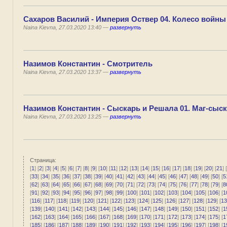
Сахаров Василий - Империя Оствер 04. Колесо войны
Naina Kievna, 27.03.2020 13:40 —
развернуть
Назимов Константин - Смотритель
Naina Kievna, 27.03.2020 13:37 —
развернуть
Назимов Константин - Сыскарь и Решала 01. Маг-сыск
Naina Kievna, 27.03.2020 13:25 —
развернуть
Страница:
[
1
] [
2
] [
3
] [
4
] [
5
] [
6
] [
7
] [
8
] [
9
] [
10
] [
11
] [
12
] [
13
] [
14
] [
15
] [
16
] [
17
] [
18
] [
19
] [
20
] [
21
] [
[
33
] [
34
] [
35
] [
36
] [
37
] [
38
] [
39
] [
40
] [
41
] [
42
] [
43
] [
44
] [
45
] [
46
] [
47
] [
48
] [
49
] [
50
] [
5
[
62
] [
63
] [
64
] [
65
] [
66
] [
67
] [
68
] [
69
] [
70
] [
71
] [
72
] [
73
] [
74
] [
75
] [
76
] [
77
] [
78
] [
79
] [
8
[
91
] [
92
] [
93
] [
94
] [
95
] [
96
] [
97
] [
98
] [
99
] [
100
] [
101
] [
102
] [
103
] [
104
] [
105
] [
106
] [
1
[
116
] [
117
] [
118
] [
119
] [
120
] [
121
] [
122
] [
123
] [
124
] [
125
] [
126
] [
127
] [
128
] [
129
] [
13
[
139
] [
140
] [
141
] [
142
] [
143
] [
144
] [
145
] [
146
] [
147
] [
148
] [
149
] [
150
] [
151
] [
152
] [
1
[
162
] [
163
] [
164
] [
165
] [
166
] [
167
] [
168
] [
169
] [
170
] [
171
] [
172
] [
173
] [
174
] [
175
] [
1
[
185
] [
186
] [
187
] [
188
] [
189
] [
190
] [
191
] [
192
] [
193
] [
194
] [
195
] [
196
] [
197
] [
198
] [
1