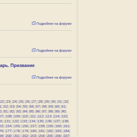
Подробнее на форуме
Подробнее на форуме
арь. Призвание
Подробнее на форуме
22
] [
23
] [
24
] [
25
] [
26
] [
27
] [
28
] [
29
] [
30
] [
31
] [
32
]
1
] [
52
] [
53
] [
54
] [
55
] [
56
] [
57
] [
58
] [
59
] [
60
] [
61
]
0
] [
81
] [
82
] [
83
] [
84
] [
85
] [
86
] [
87
] [
88
] [
89
] [
90
]
07
] [
108
] [
109
] [
110
] [
111
] [
112
] [
113
] [
114
] [
115
]
0
] [
131
] [
132
] [
133
] [
134
] [
135
] [
136
] [
137
] [
138
]
53
] [
154
] [
155
] [
156
] [
157
] [
158
] [
159
] [
160
] [
161
]
76
] [
177
] [
178
] [
179
] [
180
] [
181
] [
182
] [
183
] [
184
]
99
] [
200
] [
201
] [
202
] [
203
] [
204
] [
205
] [
206
] [
207
]