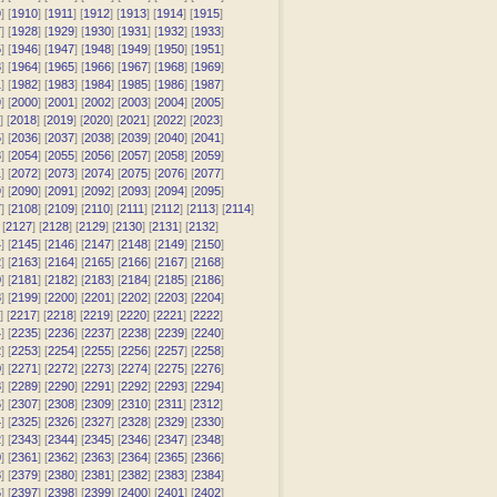
9
] [
1910
] [
1911
] [
1912
] [
1913
] [
1914
] [
1915
]
7
] [
1928
] [
1929
] [
1930
] [
1931
] [
1932
] [
1933
]
5
] [
1946
] [
1947
] [
1948
] [
1949
] [
1950
] [
1951
]
3
] [
1964
] [
1965
] [
1966
] [
1967
] [
1968
] [
1969
]
1
] [
1982
] [
1983
] [
1984
] [
1985
] [
1986
] [
1987
]
9
] [
2000
] [
2001
] [
2002
] [
2003
] [
2004
] [
2005
]
] [
2018
] [
2019
] [
2020
] [
2021
] [
2022
] [
2023
]
5
] [
2036
] [
2037
] [
2038
] [
2039
] [
2040
] [
2041
]
3
] [
2054
] [
2055
] [
2056
] [
2057
] [
2058
] [
2059
]
1
] [
2072
] [
2073
] [
2074
] [
2075
] [
2076
] [
2077
]
9
] [
2090
] [
2091
] [
2092
] [
2093
] [
2094
] [
2095
]
7
] [
2108
] [
2109
] [
2110
] [
2111
] [
2112
] [
2113
] [
2114
]
 [
2127
] [
2128
] [
2129
] [
2130
] [
2131
] [
2132
]
4
] [
2145
] [
2146
] [
2147
] [
2148
] [
2149
] [
2150
]
2
] [
2163
] [
2164
] [
2165
] [
2166
] [
2167
] [
2168
]
0
] [
2181
] [
2182
] [
2183
] [
2184
] [
2185
] [
2186
]
8
] [
2199
] [
2200
] [
2201
] [
2202
] [
2203
] [
2204
]
] [
2217
] [
2218
] [
2219
] [
2220
] [
2221
] [
2222
]
4
] [
2235
] [
2236
] [
2237
] [
2238
] [
2239
] [
2240
]
2
] [
2253
] [
2254
] [
2255
] [
2256
] [
2257
] [
2258
]
0
] [
2271
] [
2272
] [
2273
] [
2274
] [
2275
] [
2276
]
8
] [
2289
] [
2290
] [
2291
] [
2292
] [
2293
] [
2294
]
6
] [
2307
] [
2308
] [
2309
] [
2310
] [
2311
] [
2312
]
4
] [
2325
] [
2326
] [
2327
] [
2328
] [
2329
] [
2330
]
2
] [
2343
] [
2344
] [
2345
] [
2346
] [
2347
] [
2348
]
0
] [
2361
] [
2362
] [
2363
] [
2364
] [
2365
] [
2366
]
8
] [
2379
] [
2380
] [
2381
] [
2382
] [
2383
] [
2384
]
6
] [
2397
] [
2398
] [
2399
] [
2400
] [
2401
] [
2402
]