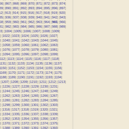
66
] [
867
] [
868
] [
869
] [
870
] [
871
] [
872
] [
873
] [
874
]
89
] [
890
] [
891
] [
892
] [
893
] [
894
] [
895
] [
896
] [
897
]
12
] [
913
] [
914
] [
915
] [
916
] [
917
] [
918
] [
919
] [
920
]
35
] [
936
] [
937
] [
938
] [
939
] [
940
] [
941
] [
942
] [
943
]
58
] [
959
] [
960
] [
961
] [
962
] [
963
] [
964
] [
965
] [
966
]
81
] [
982
] [
983
] [
984
] [
985
] [
986
] [
987
] [
988
] [
989
]
03
] [
1004
] [
1005
] [
1006
] [
1007
] [
1008
] [
1009
]
] [
1022
] [
1023
] [
1024
] [
1025
] [
1026
] [
1027
]
9
] [
1040
] [
1041
] [
1042
] [
1043
] [
1044
] [
1045
]
7
] [
1058
] [
1059
] [
1060
] [
1061
] [
1062
] [
1063
]
5
] [
1076
] [
1077
] [
1078
] [
1079
] [
1080
] [
1081
]
3
] [
1094
] [
1095
] [
1096
] [
1097
] [
1098
] [
1099
]
112
] [
1113
] [
1114
] [
1115
] [
1116
] [
1117
] [
1118
]
1131
] [
1132
] [
1133
] [
1134
] [
1135
] [
1136
] [
1137
]
1150
] [
1151
] [
1152
] [
1153
] [
1154
] [
1155
] [
1156
]
1169
] [
1170
] [
1171
] [
1172
] [
1173
] [
1174
] [
1175
]
1188
] [
1189
] [
1190
] [
1191
] [
1192
] [
1193
] [
1194
]
 [
1207
] [
1208
] [
1209
] [
1210
] [
1211
] [
1212
] [
1213
]
5
] [
1226
] [
1227
] [
1228
] [
1229
] [
1230
] [
1231
]
3
] [
1244
] [
1245
] [
1246
] [
1247
] [
1248
] [
1249
]
1
] [
1262
] [
1263
] [
1264
] [
1265
] [
1266
] [
1267
]
9
] [
1280
] [
1281
] [
1282
] [
1283
] [
1284
] [
1285
]
7
] [
1298
] [
1299
] [
1300
] [
1301
] [
1302
] [
1303
]
] [
1316
] [
1317
] [
1318
] [
1319
] [
1320
] [
1321
]
3
] [
1334
] [
1335
] [
1336
] [
1337
] [
1338
] [
1339
]
1
] [
1352
] [
1353
] [
1354
] [
1355
] [
1356
] [
1357
]
9
] [
1370
] [
1371
] [
1372
] [
1373
] [
1374
] [
1375
]
7
] [
1388
] [
1389
] [
1390
] [
1391
] [
1392
] [
1393
]