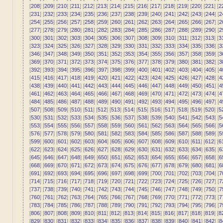
[
208
] [
209
] [
210
] [
211
] [
212
] [
213
] [
214
] [
215
] [
216
] [
217
] [
218
] [
219
] [
220
] [
221
] [
2
[
231
] [
232
] [
233
] [
234
] [
235
] [
236
] [
237
] [
238
] [
239
] [
240
] [
241
] [
242
] [
243
] [
244
] [
2
[
254
] [
255
] [
256
] [
257
] [
258
] [
259
] [
260
] [
261
] [
262
] [
263
] [
264
] [
265
] [
266
] [
267
] [
2
[
277
] [
278
] [
279
] [
280
] [
281
] [
282
] [
283
] [
284
] [
285
] [
286
] [
287
] [
288
] [
289
] [
290
] [
2
[
300
] [
301
] [
302
] [
303
] [
304
] [
305
] [
306
] [
307
] [
308
] [
309
] [
310
] [
311
] [
312
] [
313
] [
3
[
323
] [
324
] [
325
] [
326
] [
327
] [
328
] [
329
] [
330
] [
331
] [
332
] [
333
] [
334
] [
335
] [
336
] [
3
[
346
] [
347
] [
348
] [
349
] [
350
] [
351
] [
352
] [
353
] [
354
] [
355
] [
356
] [
357
] [
358
] [
359
] [
3
[
369
] [
370
] [
371
] [
372
] [
373
] [
374
] [
375
] [
376
] [
377
] [
378
] [
379
] [
380
] [
381
] [
382
] [
3
[
392
] [
393
] [
394
] [
395
] [
396
] [
397
] [
398
] [
399
] [
400
] [
401
] [
402
] [
403
] [
404
] [
405
] [
4
[
415
] [
416
] [
417
] [
418
] [
419
] [
420
] [
421
] [
422
] [
423
] [
424
] [
425
] [
426
] [
427
] [
428
] [
4
[
438
] [
439
] [
440
] [
441
] [
442
] [
443
] [
444
] [
445
] [
446
] [
447
] [
448
] [
449
] [
450
] [
451
] [
4
[
461
] [
462
] [
463
] [
464
] [
465
] [
466
] [
467
] [
468
] [
469
] [
470
] [
471
] [
472
] [
473
] [
474
] [
4
[
484
] [
485
] [
486
] [
487
] [
488
] [
489
] [
490
] [
491
] [
492
] [
493
] [
494
] [
495
] [
496
] [
497
] [
4
[
507
] [
508
] [
509
] [
510
] [
511
] [
512
] [
513
] [
514
] [
515
] [
516
] [
517
] [
518
] [
519
] [
520
] [
5
[
530
] [
531
] [
532
] [
533
] [
534
] [
535
] [
536
] [
537
] [
538
] [
539
] [
540
] [
541
] [
542
] [
543
] [
5
[
553
] [
554
] [
555
] [
556
] [
557
] [
558
] [
559
] [
560
] [
561
] [
562
] [
563
] [
564
] [
565
] [
566
] [
5
[
576
] [
577
] [
578
] [
579
] [
580
] [
581
] [
582
] [
583
] [
584
] [
585
] [
586
] [
587
] [
588
] [
589
] [
5
[
599
] [
600
] [
601
] [
602
] [
603
] [
604
] [
605
] [
606
] [
607
] [
608
] [
609
] [
610
] [
611
] [
612
] [
6
[
622
] [
623
] [
624
] [
625
] [
626
] [
627
] [
628
] [
629
] [
630
] [
631
] [
632
] [
633
] [
634
] [
635
] [
6
[
645
] [
646
] [
647
] [
648
] [
649
] [
650
] [
651
] [
652
] [
653
] [
654
] [
655
] [
656
] [
657
] [
658
] [
6
[
668
] [
669
] [
670
] [
671
] [
672
] [
673
] [
674
] [
675
] [
676
] [
677
] [
678
] [
679
] [
680
] [
681
] [
6
[
691
] [
692
] [
693
] [
694
] [
695
] [
696
] [
697
] [
698
] [
699
] [
700
] [
701
] [
702
] [
703
] [
704
] [
7
[
714
] [
715
] [
716
] [
717
] [
718
] [
719
] [
720
] [
721
] [
722
] [
723
] [
724
] [
725
] [
726
] [
727
] [
7
[
737
] [
738
] [
739
] [
740
] [
741
] [
742
] [
743
] [
744
] [
745
] [
746
] [
747
] [
748
] [
749
] [
750
] [
7
[
760
] [
761
] [
762
] [
763
] [
764
] [
765
] [
766
] [
767
] [
768
] [
769
] [
770
] [
771
] [
772
] [
773
] [
7
[
783
] [
784
] [
785
] [
786
] [
787
] [
788
] [
789
] [
790
] [
791
] [
792
] [
793
] [
794
] [
795
] [
796
] [
7
[
806
] [
807
] [
808
] [
809
] [
810
] [
811
] [
812
] [
813
] [
814
] [
815
] [
816
] [
817
] [
818
] [
819
] [
8
[
829
] [
830
] [
831
] [
832
] [
833
] [
834
] [
835
] [
836
] [
837
] [
838
] [
839
] [
840
] [
841
] [
842
] [
8