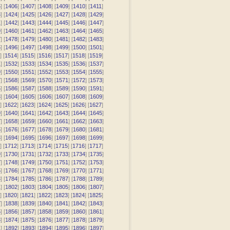
5
] [
1406
] [
1407
] [
1408
] [
1409
] [
1410
] [
1411
]
3
] [
1424
] [
1425
] [
1426
] [
1427
] [
1428
] [
1429
]
1
] [
1442
] [
1443
] [
1444
] [
1445
] [
1446
] [
1447
]
9
] [
1460
] [
1461
] [
1462
] [
1463
] [
1464
] [
1465
]
7
] [
1478
] [
1479
] [
1480
] [
1481
] [
1482
] [
1483
]
5
] [
1496
] [
1497
] [
1498
] [
1499
] [
1500
] [
1501
]
] [
1514
] [
1515
] [
1516
] [
1517
] [
1518
] [
1519
]
1
] [
1532
] [
1533
] [
1534
] [
1535
] [
1536
] [
1537
]
9
] [
1550
] [
1551
] [
1552
] [
1553
] [
1554
] [
1555
]
7
] [
1568
] [
1569
] [
1570
] [
1571
] [
1572
] [
1573
]
5
] [
1586
] [
1587
] [
1588
] [
1589
] [
1590
] [
1591
]
3
] [
1604
] [
1605
] [
1606
] [
1607
] [
1608
] [
1609
]
] [
1622
] [
1623
] [
1624
] [
1625
] [
1626
] [
1627
]
9
] [
1640
] [
1641
] [
1642
] [
1643
] [
1644
] [
1645
]
7
] [
1658
] [
1659
] [
1660
] [
1661
] [
1662
] [
1663
]
5
] [
1676
] [
1677
] [
1678
] [
1679
] [
1680
] [
1681
]
3
] [
1694
] [
1695
] [
1696
] [
1697
] [
1698
] [
1699
]
] [
1712
] [
1713
] [
1714
] [
1715
] [
1716
] [
1717
]
9
] [
1730
] [
1731
] [
1732
] [
1733
] [
1734
] [
1735
]
7
] [
1748
] [
1749
] [
1750
] [
1751
] [
1752
] [
1753
]
5
] [
1766
] [
1767
] [
1768
] [
1769
] [
1770
] [
1771
]
3
] [
1784
] [
1785
] [
1786
] [
1787
] [
1788
] [
1789
]
1
] [
1802
] [
1803
] [
1804
] [
1805
] [
1806
] [
1807
]
] [
1820
] [
1821
] [
1822
] [
1823
] [
1824
] [
1825
]
7
] [
1838
] [
1839
] [
1840
] [
1841
] [
1842
] [
1843
]
5
] [
1856
] [
1857
] [
1858
] [
1859
] [
1860
] [
1861
]
3
] [
1874
] [
1875
] [
1876
] [
1877
] [
1878
] [
1879
]
1
] [
1892
] [
1893
] [
1894
] [
1895
] [
1896
] [
1897
]