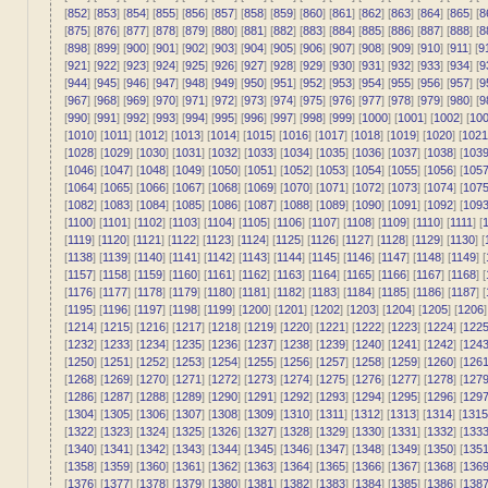
[
852
] [
853
] [
854
] [
855
] [
856
] [
857
] [
858
] [
859
] [
860
] [
861
] [
862
] [
863
] [
864
] [
865
] [
8
[
875
] [
876
] [
877
] [
878
] [
879
] [
880
] [
881
] [
882
] [
883
] [
884
] [
885
] [
886
] [
887
] [
888
] [
8
[
898
] [
899
] [
900
] [
901
] [
902
] [
903
] [
904
] [
905
] [
906
] [
907
] [
908
] [
909
] [
910
] [
911
] [
9
[
921
] [
922
] [
923
] [
924
] [
925
] [
926
] [
927
] [
928
] [
929
] [
930
] [
931
] [
932
] [
933
] [
934
] [
9
[
944
] [
945
] [
946
] [
947
] [
948
] [
949
] [
950
] [
951
] [
952
] [
953
] [
954
] [
955
] [
956
] [
957
] [
9
[
967
] [
968
] [
969
] [
970
] [
971
] [
972
] [
973
] [
974
] [
975
] [
976
] [
977
] [
978
] [
979
] [
980
] [
9
[
990
] [
991
] [
992
] [
993
] [
994
] [
995
] [
996
] [
997
] [
998
] [
999
] [
1000
] [
1001
] [
1002
] [
10
[
1010
] [
1011
] [
1012
] [
1013
] [
1014
] [
1015
] [
1016
] [
1017
] [
1018
] [
1019
] [
1020
] [
1021
[
1028
] [
1029
] [
1030
] [
1031
] [
1032
] [
1033
] [
1034
] [
1035
] [
1036
] [
1037
] [
1038
] [
103
[
1046
] [
1047
] [
1048
] [
1049
] [
1050
] [
1051
] [
1052
] [
1053
] [
1054
] [
1055
] [
1056
] [
105
[
1064
] [
1065
] [
1066
] [
1067
] [
1068
] [
1069
] [
1070
] [
1071
] [
1072
] [
1073
] [
1074
] [
107
[
1082
] [
1083
] [
1084
] [
1085
] [
1086
] [
1087
] [
1088
] [
1089
] [
1090
] [
1091
] [
1092
] [
109
[
1100
] [
1101
] [
1102
] [
1103
] [
1104
] [
1105
] [
1106
] [
1107
] [
1108
] [
1109
] [
1110
] [
1111
] [
1
[
1119
] [
1120
] [
1121
] [
1122
] [
1123
] [
1124
] [
1125
] [
1126
] [
1127
] [
1128
] [
1129
] [
1130
] [
[
1138
] [
1139
] [
1140
] [
1141
] [
1142
] [
1143
] [
1144
] [
1145
] [
1146
] [
1147
] [
1148
] [
1149
] [
[
1157
] [
1158
] [
1159
] [
1160
] [
1161
] [
1162
] [
1163
] [
1164
] [
1165
] [
1166
] [
1167
] [
1168
] [
[
1176
] [
1177
] [
1178
] [
1179
] [
1180
] [
1181
] [
1182
] [
1183
] [
1184
] [
1185
] [
1186
] [
1187
] [
[
1195
] [
1196
] [
1197
] [
1198
] [
1199
] [
1200
] [
1201
] [
1202
] [
1203
] [
1204
] [
1205
] [
1206
]
[
1214
] [
1215
] [
1216
] [
1217
] [
1218
] [
1219
] [
1220
] [
1221
] [
1222
] [
1223
] [
1224
] [
122
[
1232
] [
1233
] [
1234
] [
1235
] [
1236
] [
1237
] [
1238
] [
1239
] [
1240
] [
1241
] [
1242
] [
124
[
1250
] [
1251
] [
1252
] [
1253
] [
1254
] [
1255
] [
1256
] [
1257
] [
1258
] [
1259
] [
1260
] [
126
[
1268
] [
1269
] [
1270
] [
1271
] [
1272
] [
1273
] [
1274
] [
1275
] [
1276
] [
1277
] [
1278
] [
127
[
1286
] [
1287
] [
1288
] [
1289
] [
1290
] [
1291
] [
1292
] [
1293
] [
1294
] [
1295
] [
1296
] [
129
[
1304
] [
1305
] [
1306
] [
1307
] [
1308
] [
1309
] [
1310
] [
1311
] [
1312
] [
1313
] [
1314
] [
1315
[
1322
] [
1323
] [
1324
] [
1325
] [
1326
] [
1327
] [
1328
] [
1329
] [
1330
] [
1331
] [
1332
] [
133
[
1340
] [
1341
] [
1342
] [
1343
] [
1344
] [
1345
] [
1346
] [
1347
] [
1348
] [
1349
] [
1350
] [
135
[
1358
] [
1359
] [
1360
] [
1361
] [
1362
] [
1363
] [
1364
] [
1365
] [
1366
] [
1367
] [
1368
] [
136
[
1376
] [
1377
] [
1378
] [
1379
] [
1380
] [
1381
] [
1382
] [
1383
] [
1384
] [
1385
] [
1386
] [
138