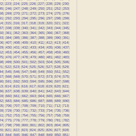
22
] [
223
] [
224
] [
225
] [
226
] [
227
] [
228
] [
229
] [
230
]
45
] [
246
] [
247
] [
248
] [
249
] [
250
] [
251
] [
252
] [
253
]
68
] [
269
] [
270
] [
271
] [
272
] [
273
] [
274
] [
275
] [
276
]
91
] [
292
] [
293
] [
294
] [
295
] [
296
] [
297
] [
298
] [
299
]
14
] [
315
] [
316
] [
317
] [
318
] [
319
] [
320
] [
321
] [
322
]
37
] [
338
] [
339
] [
340
] [
341
] [
342
] [
343
] [
344
] [
345
]
60
] [
361
] [
362
] [
363
] [
364
] [
365
] [
366
] [
367
] [
368
]
83
] [
384
] [
385
] [
386
] [
387
] [
388
] [
389
] [
390
] [
391
]
06
] [
407
] [
408
] [
409
] [
410
] [
411
] [
412
] [
413
] [
414
]
29
] [
430
] [
431
] [
432
] [
433
] [
434
] [
435
] [
436
] [
437
]
52
] [
453
] [
454
] [
455
] [
456
] [
457
] [
458
] [
459
] [
460
]
75
] [
476
] [
477
] [
478
] [
479
] [
480
] [
481
] [
482
] [
483
]
98
] [
499
] [
500
] [
501
] [
502
] [
503
] [
504
] [
505
] [
506
]
21
] [
522
] [
523
] [
524
] [
525
] [
526
] [
527
] [
528
] [
529
]
44
] [
545
] [
546
] [
547
] [
548
] [
549
] [
550
] [
551
] [
552
]
67
] [
568
] [
569
] [
570
] [
571
] [
572
] [
573
] [
574
] [
575
]
90
] [
591
] [
592
] [
593
] [
594
] [
595
] [
596
] [
597
] [
598
]
13
] [
614
] [
615
] [
616
] [
617
] [
618
] [
619
] [
620
] [
621
]
36
] [
637
] [
638
] [
639
] [
640
] [
641
] [
642
] [
643
] [
644
]
59
] [
660
] [
661
] [
662
] [
663
] [
664
] [
665
] [
666
] [
667
]
82
] [
683
] [
684
] [
685
] [
686
] [
687
] [
688
] [
689
] [
690
]
05
] [
706
] [
707
] [
708
] [
709
] [
710
] [
711
] [
712
] [
713
]
28
] [
729
] [
730
] [
731
] [
732
] [
733
] [
734
] [
735
] [
736
]
51
] [
752
] [
753
] [
754
] [
755
] [
756
] [
757
] [
758
] [
759
]
74
] [
775
] [
776
] [
777
] [
778
] [
779
] [
780
] [
781
] [
782
]
97
] [
798
] [
799
] [
800
] [
801
] [
802
] [
803
] [
804
] [
805
]
20
] [
821
] [
822
] [
823
] [
824
] [
825
] [
826
] [
827
] [
828
]
43
] [
844
] [
845
] [
846
] [
847
] [
848
] [
849
] [
850
] [
851
]