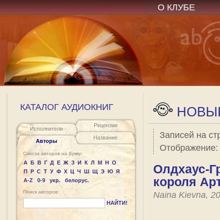
О КЛУБЕ
КАТАЛОГ АУДИОКНИГ
НОВЫЕ
Рецензии
Исполнители
Записей на ст
Название
Авторы
Отображение
Список авторов на букву:
А
Б
В
Г
Д
Е
Ж
З
И
К
Л
М
Н
О
Олдхаус-Г
П
Р
С
Т
У
Ф
Х
Ц
Ч
Ш
Щ
Э
Ю
Я
короля Ар
A-Z
0-9
укр.
белорус.
Поиск авторов:
Naina Kievna, 2
НАЙТИ!