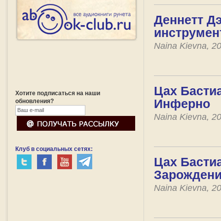
Деннетт Дэ
инструме
Naina Kievna, 2
Цах Бастиа
Хотите подписаться на наши
Инферно
обновления?
Naina Kievna, 2
Клуб в социальных сетях:
Цах Бастиа
Зарожден
Naina Kievna, 2