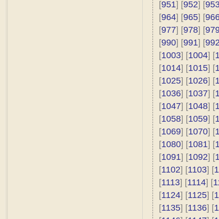
[
951
] [
952
] [
95
[
964
] [
965
] [
96
[
977
] [
978
] [
97
[
990
] [
991
] [
99
[
1003
] [
1004
] [
[
1014
] [
1015
] [
[
1025
] [
1026
] [
[
1036
] [
1037
] [
[
1047
] [
1048
] [
[
1058
] [
1059
] [
[
1069
] [
1070
] [
[
1080
] [
1081
] [
[
1091
] [
1092
] [
[
1102
] [
1103
] [
1
[
1113
] [
1114
] [
1
[
1124
] [
1125
] [
1
[
1135
] [
1136
] [
1