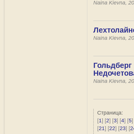
Naina Kievna, 2
Лехтолайне
Naina Kievna, 2
Гольдберг 
Недочетов
Naina Kievna, 2
Страница:
[
1
] [
2
] [
3
] [
4
] [
5
]
[
21
] [
22
] [
23
] [
2