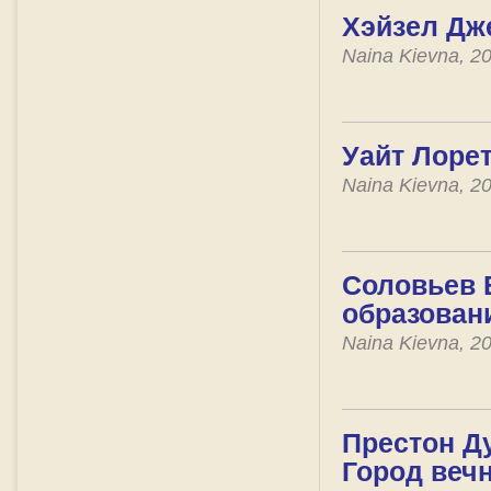
Хэйзел Дж
Naina Kievna, 2
Уайт Лоре
Naina Kievna, 2
Соловьев 
образован
Naina Kievna, 2
Престон Ду
Город веч