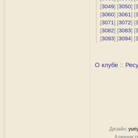
[
3049
] [
3050
] [
[
3060
] [
3061
] [
[
3071
] [
3072
] [
[
3082
] [
3083
] [
[
3093
] [
3094
] [
О клубе
::
Рес
Дизайн:
yuri
Админист