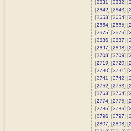
[
2631
] [
2632
] [
[
2642
] [
2643
] [
[
2653
] [
2654
] [
[
2664
] [
2665
] [
[
2675
] [
2676
] [
[
2686
] [
2687
] [
[
2697
] [
2698
] [
[
2708
] [
2709
] [
[
2719
] [
2720
] [
[
2730
] [
2731
] [
[
2741
] [
2742
] [
[
2752
] [
2753
] [
[
2763
] [
2764
] [
[
2774
] [
2775
] [
[
2785
] [
2786
] [
[
2796
] [
2797
] [
[
2807
] [
2808
] [