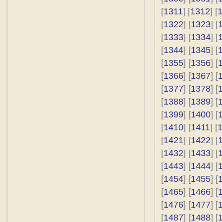
[
1311
] [
1312
] [
[
1322
] [
1323
] [
[
1333
] [
1334
] [
[
1344
] [
1345
] [
[
1355
] [
1356
] [
[
1366
] [
1367
] [
[
1377
] [
1378
] [
[
1388
] [
1389
] [
[
1399
] [
1400
] [
[
1410
] [
1411
] [
[
1421
] [
1422
] [
[
1432
] [
1433
] [
[
1443
] [
1444
] [
[
1454
] [
1455
] [
[
1465
] [
1466
] [
[
1476
] [
1477
] [
[
1487
] [
1488
] [