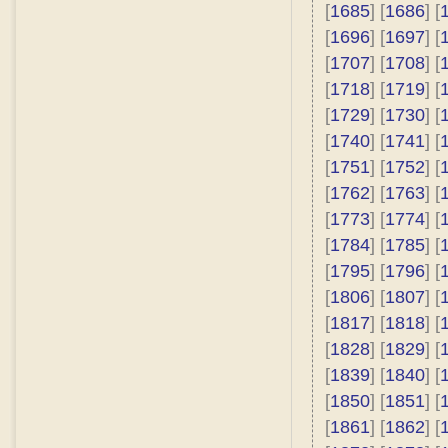
[
1685
] [
1686
] [
[
1696
] [
1697
] [
[
1707
] [
1708
] [
[
1718
] [
1719
] [
[
1729
] [
1730
] [
[
1740
] [
1741
] [
[
1751
] [
1752
] [
[
1762
] [
1763
] [
[
1773
] [
1774
] [
[
1784
] [
1785
] [
[
1795
] [
1796
] [
[
1806
] [
1807
] [
[
1817
] [
1818
] [
[
1828
] [
1829
] [
[
1839
] [
1840
] [
[
1850
] [
1851
] [
[
1861
] [
1862
] [