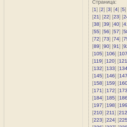
Страница:
[
1
] [
2
] [
3
] [
4
] [
5
]
[
21
] [
22
] [
23
] [
2
[
38
] [
39
] [
40
] [
4
[
55
] [
56
] [
57
] [
5
[
72
] [
73
] [
74
] [
7
[
89
] [
90
] [
91
] [
9
[
105
] [
106
] [
10
[
119
] [
120
] [
12
[
132
] [
133
] [
13
[
145
] [
146
] [
14
[
158
] [
159
] [
16
[
171
] [
172
] [
17
[
184
] [
185
] [
18
[
197
] [
198
] [
19
[
210
] [
211
] [
21
[
223
] [
224
] [
22