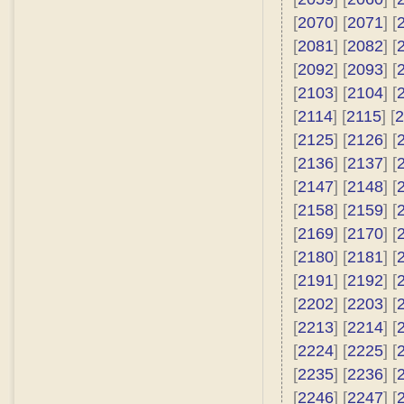
[
2070
] [
2071
] [
[
2081
] [
2082
] [
[
2092
] [
2093
] [
[
2103
] [
2104
] [
[
2114
] [
2115
] [
2
[
2125
] [
2126
] [
[
2136
] [
2137
] [
[
2147
] [
2148
] [
[
2158
] [
2159
] [
[
2169
] [
2170
] [
[
2180
] [
2181
] [
[
2191
] [
2192
] [
[
2202
] [
2203
] [
[
2213
] [
2214
] [
[
2224
] [
2225
] [
[
2235
] [
2236
] [
[
2246
] [
2247
] [