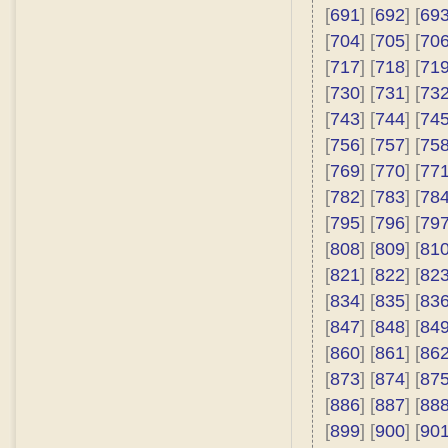
[
691
] [
692
] [
69
[
704
] [
705
] [
70
[
717
] [
718
] [
71
[
730
] [
731
] [
73
[
743
] [
744
] [
74
[
756
] [
757
] [
75
[
769
] [
770
] [
77
[
782
] [
783
] [
78
[
795
] [
796
] [
79
[
808
] [
809
] [
81
[
821
] [
822
] [
82
[
834
] [
835
] [
83
[
847
] [
848
] [
84
[
860
] [
861
] [
86
[
873
] [
874
] [
87
[
886
] [
887
] [
88
[
899
] [
900
] [
90