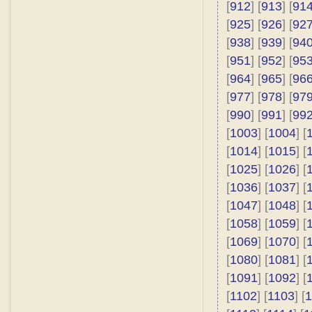
[
912
] [
913
] [
91
[
925
] [
926
] [
92
[
938
] [
939
] [
94
[
951
] [
952
] [
95
[
964
] [
965
] [
96
[
977
] [
978
] [
97
[
990
] [
991
] [
99
[
1003
] [
1004
] [
[
1014
] [
1015
] [
[
1025
] [
1026
] [
[
1036
] [
1037
] [
[
1047
] [
1048
] [
[
1058
] [
1059
] [
[
1069
] [
1070
] [
[
1080
] [
1081
] [
[
1091
] [
1092
] [
[
1102
] [
1103
] [
1