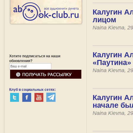
Калугин Ал
лицом
Naina Kievna, 2
Калугин Ал
Хотите подписаться на наши
«Паутина»
обновления?
Naina Kievna, 2
Клуб в социальных сетях:
Калугин Ал
начале бы
Naina Kievna, 2