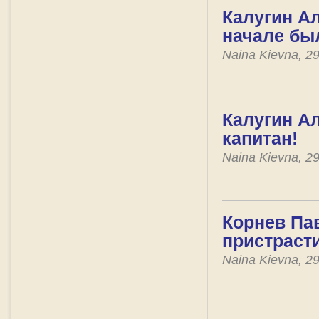
Калугин Ал
начале бы
Naina Kievna, 2
Калугин Ал
капитан!
Naina Kievna, 2
Корнев Пав
пристраст
Naina Kievna, 2