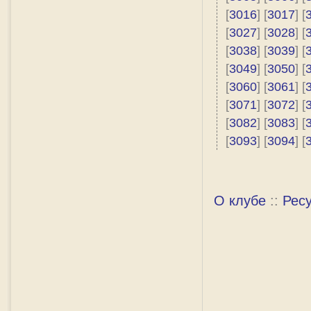
[
3016
] [
3017
] [
[
3027
] [
3028
] [
[
3038
] [
3039
] [
[
3049
] [
3050
] [
[
3060
] [
3061
] [
[
3071
] [
3072
] [
[
3082
] [
3083
] [
[
3093
] [
3094
] [
О клубе
::
Рес