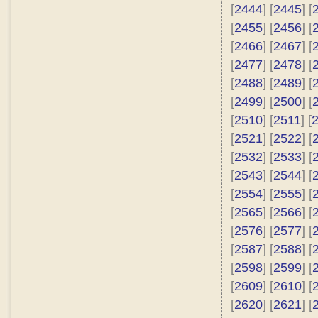
[
2444
] [
2445
] [
[
2455
] [
2456
] [
[
2466
] [
2467
] [
[
2477
] [
2478
] [
[
2488
] [
2489
] [
[
2499
] [
2500
] [
[
2510
] [
2511
] [
[
2521
] [
2522
] [
[
2532
] [
2533
] [
[
2543
] [
2544
] [
[
2554
] [
2555
] [
[
2565
] [
2566
] [
[
2576
] [
2577
] [
[
2587
] [
2588
] [
[
2598
] [
2599
] [
[
2609
] [
2610
] [
[
2620
] [
2621
] [