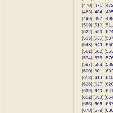
[
470
] [
471
] [
47
[
483
] [
484
] [
48
[
496
] [
497
] [
49
[
509
] [
510
] [
51
[
522
] [
523
] [
52
[
535
] [
536
] [
53
[
548
] [
549
] [
55
[
561
] [
562
] [
56
[
574
] [
575
] [
57
[
587
] [
588
] [
58
[
600
] [
601
] [
60
[
613
] [
614
] [
61
[
626
] [
627
] [
62
[
639
] [
640
] [
64
[
652
] [
653
] [
65
[
665
] [
666
] [
66
[
678
] [
679
] [
68