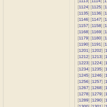
[
1113
] [
1114
] [
1
[
1124
] [
1125
] [
1
[
1135
] [
1136
] [
1
[
1146
] [
1147
] [
1
[
1157
] [
1158
] [
1
[
1168
] [
1169
] [
1
[
1179
] [
1180
] [
1
[
1190
] [
1191
] [
1
[
1201
] [
1202
] [
[
1212
] [
1213
] [
[
1223
] [
1224
] [
[
1234
] [
1235
] [
[
1245
] [
1246
] [
[
1256
] [
1257
] [
[
1267
] [
1268
] [
[
1278
] [
1279
] [
[
1289
] [
1290
] [
[
1300
] [
1301
] [