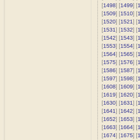
[
1498
] [
1499
] [
[
1509
] [
1510
] [
[
1520
] [
1521
] [
[
1531
] [
1532
] [
[
1542
] [
1543
] [
[
1553
] [
1554
] [
[
1564
] [
1565
] [
[
1575
] [
1576
] [
[
1586
] [
1587
] [
[
1597
] [
1598
] [
[
1608
] [
1609
] [
[
1619
] [
1620
] [
[
1630
] [
1631
] [
[
1641
] [
1642
] [
[
1652
] [
1653
] [
[
1663
] [
1664
] [
[
1674
] [
1675
] [