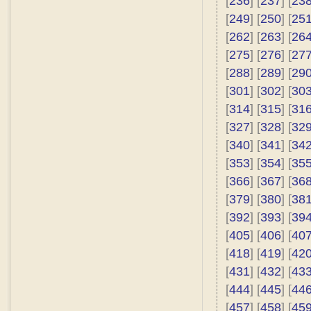
[
236
] [
237
] [
23
[
249
] [
250
] [
25
[
262
] [
263
] [
26
[
275
] [
276
] [
27
[
288
] [
289
] [
29
[
301
] [
302
] [
30
[
314
] [
315
] [
31
[
327
] [
328
] [
32
[
340
] [
341
] [
34
[
353
] [
354
] [
35
[
366
] [
367
] [
36
[
379
] [
380
] [
38
[
392
] [
393
] [
39
[
405
] [
406
] [
40
[
418
] [
419
] [
42
[
431
] [
432
] [
43
[
444
] [
445
] [
44
[
457
] [
458
] [
45