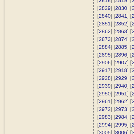
[
2818
] [
2819
] [
[
2829
] [
2830
] [
[
2840
] [
2841
] [
[
2851
] [
2852
] [
[
2862
] [
2863
] [
[
2873
] [
2874
] [
[
2884
] [
2885
] [
[
2895
] [
2896
] [
[
2906
] [
2907
] [
[
2917
] [
2918
] [
[
2928
] [
2929
] [
[
2939
] [
2940
] [
[
2950
] [
2951
] [
[
2961
] [
2962
] [
[
2972
] [
2973
] [
[
2983
] [
2984
] [
[
2994
] [
2995
] [
[
3005
] [
3006
] [