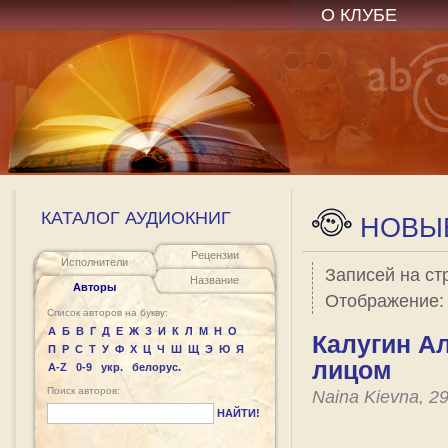
О КЛУБЕ
КАТАЛОГ АУДИОКНИГ
НОВЫЕ
Рецензии
Исполнители
Записей на ст
Название
Авторы
Отображение
Список авторов на букву:
А
Б
В
Г
Д
Е
Ж
З
И
К
Л
М
Н
О
Калугин Ал
П
Р
С
Т
У
Ф
Х
Ц
Ч
Ш
Щ
Э
Ю
Я
лицом
A-Z
0-9
укр.
белорус.
Поиск авторов:
Naina Kievna, 2
НАЙТИ!