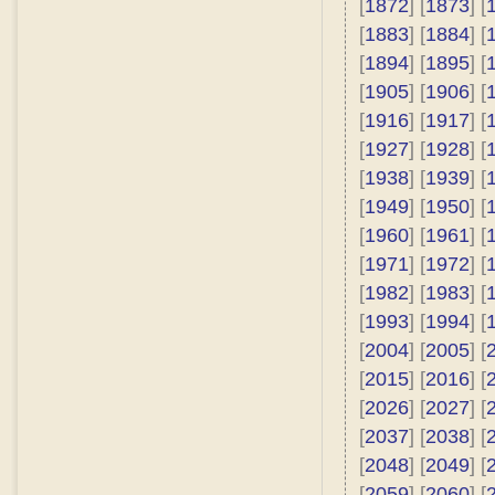
[
1872
] [
1873
] [
[
1883
] [
1884
] [
[
1894
] [
1895
] [
[
1905
] [
1906
] [
[
1916
] [
1917
] [
[
1927
] [
1928
] [
[
1938
] [
1939
] [
[
1949
] [
1950
] [
[
1960
] [
1961
] [
[
1971
] [
1972
] [
[
1982
] [
1983
] [
[
1993
] [
1994
] [
[
2004
] [
2005
] [
[
2015
] [
2016
] [
[
2026
] [
2027
] [
[
2037
] [
2038
] [
[
2048
] [
2049
] [
[
2059
] [
2060
] [