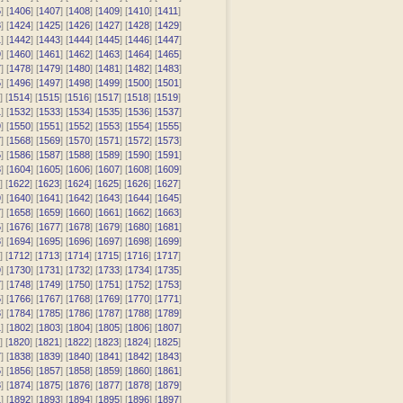
5
] [
1406
] [
1407
] [
1408
] [
1409
] [
1410
] [
1411
]
3
] [
1424
] [
1425
] [
1426
] [
1427
] [
1428
] [
1429
]
1
] [
1442
] [
1443
] [
1444
] [
1445
] [
1446
] [
1447
]
9
] [
1460
] [
1461
] [
1462
] [
1463
] [
1464
] [
1465
]
7
] [
1478
] [
1479
] [
1480
] [
1481
] [
1482
] [
1483
]
5
] [
1496
] [
1497
] [
1498
] [
1499
] [
1500
] [
1501
]
] [
1514
] [
1515
] [
1516
] [
1517
] [
1518
] [
1519
]
1
] [
1532
] [
1533
] [
1534
] [
1535
] [
1536
] [
1537
]
9
] [
1550
] [
1551
] [
1552
] [
1553
] [
1554
] [
1555
]
7
] [
1568
] [
1569
] [
1570
] [
1571
] [
1572
] [
1573
]
5
] [
1586
] [
1587
] [
1588
] [
1589
] [
1590
] [
1591
]
3
] [
1604
] [
1605
] [
1606
] [
1607
] [
1608
] [
1609
]
] [
1622
] [
1623
] [
1624
] [
1625
] [
1626
] [
1627
]
9
] [
1640
] [
1641
] [
1642
] [
1643
] [
1644
] [
1645
]
7
] [
1658
] [
1659
] [
1660
] [
1661
] [
1662
] [
1663
]
5
] [
1676
] [
1677
] [
1678
] [
1679
] [
1680
] [
1681
]
3
] [
1694
] [
1695
] [
1696
] [
1697
] [
1698
] [
1699
]
] [
1712
] [
1713
] [
1714
] [
1715
] [
1716
] [
1717
]
9
] [
1730
] [
1731
] [
1732
] [
1733
] [
1734
] [
1735
]
7
] [
1748
] [
1749
] [
1750
] [
1751
] [
1752
] [
1753
]
5
] [
1766
] [
1767
] [
1768
] [
1769
] [
1770
] [
1771
]
3
] [
1784
] [
1785
] [
1786
] [
1787
] [
1788
] [
1789
]
1
] [
1802
] [
1803
] [
1804
] [
1805
] [
1806
] [
1807
]
] [
1820
] [
1821
] [
1822
] [
1823
] [
1824
] [
1825
]
7
] [
1838
] [
1839
] [
1840
] [
1841
] [
1842
] [
1843
]
5
] [
1856
] [
1857
] [
1858
] [
1859
] [
1860
] [
1861
]
3
] [
1874
] [
1875
] [
1876
] [
1877
] [
1878
] [
1879
]
1
] [
1892
] [
1893
] [
1894
] [
1895
] [
1896
] [
1897
]