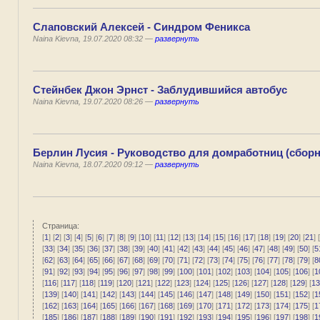
Слаповский Алексей - Синдром Феникса
Naina Kievna, 19.07.2020 08:32 —
развернуть
Стейнбек Джон Эрнст - Заблудившийся автобус
Naina Kievna, 19.07.2020 08:26 —
развернуть
Берлин Лусия - Руководство для домработниц (сборн
Naina Kievna, 18.07.2020 09:12 —
развернуть
Страница:
[
1
] [
2
] [
3
] [
4
] [
5
] [
6
] [
7
] [
8
] [
9
] [
10
] [
11
] [
12
] [
13
] [
14
] [
15
] [
16
] [
17
] [
18
] [
19
] [
20
] [
21
] [
[
33
] [
34
] [
35
] [
36
] [
37
] [
38
] [
39
] [
40
] [
41
] [
42
] [
43
] [
44
] [
45
] [
46
] [
47
] [
48
] [
49
] [
50
] [
5
[
62
] [
63
] [
64
] [
65
] [
66
] [
67
] [
68
] [
69
] [
70
] [
71
] [
72
] [
73
] [
74
] [
75
] [
76
] [
77
] [
78
] [
79
] [
8
[
91
] [
92
] [
93
] [
94
] [
95
] [
96
] [
97
] [
98
] [
99
] [
100
] [
101
] [
102
] [
103
] [
104
] [
105
] [
106
] [
1
[
116
] [
117
] [
118
] [
119
] [
120
] [
121
] [
122
] [
123
] [
124
] [
125
] [
126
] [
127
] [
128
] [
129
] [
13
[
139
] [
140
] [
141
] [
142
] [
143
] [
144
] [
145
] [
146
] [
147
] [
148
] [
149
] [
150
] [
151
] [
152
] [
1
[
162
] [
163
] [
164
] [
165
] [
166
] [
167
] [
168
] [
169
] [
170
] [
171
] [
172
] [
173
] [
174
] [
175
] [
1
[
185
] [
186
] [
187
] [
188
] [
189
] [
190
] [
191
] [
192
] [
193
] [
194
] [
195
] [
196
] [
197
] [
198
] [
1