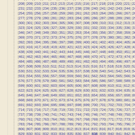
[
208
] [
209
] [
210
] [
211
] [
212
] [
213
] [
214
] [
215
] [
216
] [
217
] [
218
] [
219
] [
220
] [
221
] [
2
[
231
] [
232
] [
233
] [
234
] [
235
] [
236
] [
237
] [
238
] [
239
] [
240
] [
241
] [
242
] [
243
] [
244
] [
2
[
254
] [
255
] [
256
] [
257
] [
258
] [
259
] [
260
] [
261
] [
262
] [
263
] [
264
] [
265
] [
266
] [
267
] [
2
[
277
] [
278
] [
279
] [
280
] [
281
] [
282
] [
283
] [
284
] [
285
] [
286
] [
287
] [
288
] [
289
] [
290
] [
2
[
300
] [
301
] [
302
] [
303
] [
304
] [
305
] [
306
] [
307
] [
308
] [
309
] [
310
] [
311
] [
312
] [
313
] [
3
[
323
] [
324
] [
325
] [
326
] [
327
] [
328
] [
329
] [
330
] [
331
] [
332
] [
333
] [
334
] [
335
] [
336
] [
3
[
346
] [
347
] [
348
] [
349
] [
350
] [
351
] [
352
] [
353
] [
354
] [
355
] [
356
] [
357
] [
358
] [
359
] [
3
[
369
] [
370
] [
371
] [
372
] [
373
] [
374
] [
375
] [
376
] [
377
] [
378
] [
379
] [
380
] [
381
] [
382
] [
3
[
392
] [
393
] [
394
] [
395
] [
396
] [
397
] [
398
] [
399
] [
400
] [
401
] [
402
] [
403
] [
404
] [
405
] [
4
[
415
] [
416
] [
417
] [
418
] [
419
] [
420
] [
421
] [
422
] [
423
] [
424
] [
425
] [
426
] [
427
] [
428
] [
4
[
438
] [
439
] [
440
] [
441
] [
442
] [
443
] [
444
] [
445
] [
446
] [
447
] [
448
] [
449
] [
450
] [
451
] [
4
[
461
] [
462
] [
463
] [
464
] [
465
] [
466
] [
467
] [
468
] [
469
] [
470
] [
471
] [
472
] [
473
] [
474
] [
4
[
484
] [
485
] [
486
] [
487
] [
488
] [
489
] [
490
] [
491
] [
492
] [
493
] [
494
] [
495
] [
496
] [
497
] [
4
[
507
] [
508
] [
509
] [
510
] [
511
] [
512
] [
513
] [
514
] [
515
] [
516
] [
517
] [
518
] [
519
] [
520
] [
5
[
530
] [
531
] [
532
] [
533
] [
534
] [
535
] [
536
] [
537
] [
538
] [
539
] [
540
] [
541
] [
542
] [
543
] [
5
[
553
] [
554
] [
555
] [
556
] [
557
] [
558
] [
559
] [
560
] [
561
] [
562
] [
563
] [
564
] [
565
] [
566
] [
5
[
576
] [
577
] [
578
] [
579
] [
580
] [
581
] [
582
] [
583
] [
584
] [
585
] [
586
] [
587
] [
588
] [
589
] [
5
[
599
] [
600
] [
601
] [
602
] [
603
] [
604
] [
605
] [
606
] [
607
] [
608
] [
609
] [
610
] [
611
] [
612
] [
6
[
622
] [
623
] [
624
] [
625
] [
626
] [
627
] [
628
] [
629
] [
630
] [
631
] [
632
] [
633
] [
634
] [
635
] [
6
[
645
] [
646
] [
647
] [
648
] [
649
] [
650
] [
651
] [
652
] [
653
] [
654
] [
655
] [
656
] [
657
] [
658
] [
6
[
668
] [
669
] [
670
] [
671
] [
672
] [
673
] [
674
] [
675
] [
676
] [
677
] [
678
] [
679
] [
680
] [
681
] [
6
[
691
] [
692
] [
693
] [
694
] [
695
] [
696
] [
697
] [
698
] [
699
] [
700
] [
701
] [
702
] [
703
] [
704
] [
7
[
714
] [
715
] [
716
] [
717
] [
718
] [
719
] [
720
] [
721
] [
722
] [
723
] [
724
] [
725
] [
726
] [
727
] [
7
[
737
] [
738
] [
739
] [
740
] [
741
] [
742
] [
743
] [
744
] [
745
] [
746
] [
747
] [
748
] [
749
] [
750
] [
7
[
760
] [
761
] [
762
] [
763
] [
764
] [
765
] [
766
] [
767
] [
768
] [
769
] [
770
] [
771
] [
772
] [
773
] [
7
[
783
] [
784
] [
785
] [
786
] [
787
] [
788
] [
789
] [
790
] [
791
] [
792
] [
793
] [
794
] [
795
] [
796
] [
7
[
806
] [
807
] [
808
] [
809
] [
810
] [
811
] [
812
] [
813
] [
814
] [
815
] [
816
] [
817
] [
818
] [
819
] [
8
[
829
] [
830
] [
831
] [
832
] [
833
] [
834
] [
835
] [
836
] [
837
] [
838
] [
839
] [
840
] [
841
] [
842
] [
8