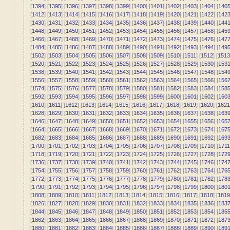
[
1394
] [
1395
] [
1396
] [
1397
] [
1398
] [
1399
] [
1400
] [
1401
] [
1402
] [
1403
] [
1404
] [
140
[
1412
] [
1413
] [
1414
] [
1415
] [
1416
] [
1417
] [
1418
] [
1419
] [
1420
] [
1421
] [
1422
] [
142
[
1430
] [
1431
] [
1432
] [
1433
] [
1434
] [
1435
] [
1436
] [
1437
] [
1438
] [
1439
] [
1440
] [
144
[
1448
] [
1449
] [
1450
] [
1451
] [
1452
] [
1453
] [
1454
] [
1455
] [
1456
] [
1457
] [
1458
] [
145
[
1466
] [
1467
] [
1468
] [
1469
] [
1470
] [
1471
] [
1472
] [
1473
] [
1474
] [
1475
] [
1476
] [
147
[
1484
] [
1485
] [
1486
] [
1487
] [
1488
] [
1489
] [
1490
] [
1491
] [
1492
] [
1493
] [
1494
] [
149
[
1502
] [
1503
] [
1504
] [
1505
] [
1506
] [
1507
] [
1508
] [
1509
] [
1510
] [
1511
] [
1512
] [
1513
[
1520
] [
1521
] [
1522
] [
1523
] [
1524
] [
1525
] [
1526
] [
1527
] [
1528
] [
1529
] [
1530
] [
153
[
1538
] [
1539
] [
1540
] [
1541
] [
1542
] [
1543
] [
1544
] [
1545
] [
1546
] [
1547
] [
1548
] [
154
[
1556
] [
1557
] [
1558
] [
1559
] [
1560
] [
1561
] [
1562
] [
1563
] [
1564
] [
1565
] [
1566
] [
156
[
1574
] [
1575
] [
1576
] [
1577
] [
1578
] [
1579
] [
1580
] [
1581
] [
1582
] [
1583
] [
1584
] [
158
[
1592
] [
1593
] [
1594
] [
1595
] [
1596
] [
1597
] [
1598
] [
1599
] [
1600
] [
1601
] [
1602
] [
160
[
1610
] [
1611
] [
1612
] [
1613
] [
1614
] [
1615
] [
1616
] [
1617
] [
1618
] [
1619
] [
1620
] [
1621
[
1628
] [
1629
] [
1630
] [
1631
] [
1632
] [
1633
] [
1634
] [
1635
] [
1636
] [
1637
] [
1638
] [
163
[
1646
] [
1647
] [
1648
] [
1649
] [
1650
] [
1651
] [
1652
] [
1653
] [
1654
] [
1655
] [
1656
] [
165
[
1664
] [
1665
] [
1666
] [
1667
] [
1668
] [
1669
] [
1670
] [
1671
] [
1672
] [
1673
] [
1674
] [
167
[
1682
] [
1683
] [
1684
] [
1685
] [
1686
] [
1687
] [
1688
] [
1689
] [
1690
] [
1691
] [
1692
] [
169
[
1700
] [
1701
] [
1702
] [
1703
] [
1704
] [
1705
] [
1706
] [
1707
] [
1708
] [
1709
] [
1710
] [
1711
[
1718
] [
1719
] [
1720
] [
1721
] [
1722
] [
1723
] [
1724
] [
1725
] [
1726
] [
1727
] [
1728
] [
172
[
1736
] [
1737
] [
1738
] [
1739
] [
1740
] [
1741
] [
1742
] [
1743
] [
1744
] [
1745
] [
1746
] [
174
[
1754
] [
1755
] [
1756
] [
1757
] [
1758
] [
1759
] [
1760
] [
1761
] [
1762
] [
1763
] [
1764
] [
176
[
1772
] [
1773
] [
1774
] [
1775
] [
1776
] [
1777
] [
1778
] [
1779
] [
1780
] [
1781
] [
1782
] [
178
[
1790
] [
1791
] [
1792
] [
1793
] [
1794
] [
1795
] [
1796
] [
1797
] [
1798
] [
1799
] [
1800
] [
180
[
1808
] [
1809
] [
1810
] [
1811
] [
1812
] [
1813
] [
1814
] [
1815
] [
1816
] [
1817
] [
1818
] [
1819
[
1826
] [
1827
] [
1828
] [
1829
] [
1830
] [
1831
] [
1832
] [
1833
] [
1834
] [
1835
] [
1836
] [
183
[
1844
] [
1845
] [
1846
] [
1847
] [
1848
] [
1849
] [
1850
] [
1851
] [
1852
] [
1853
] [
1854
] [
185
[
1862
] [
1863
] [
1864
] [
1865
] [
1866
] [
1867
] [
1868
] [
1869
] [
1870
] [
1871
] [
1872
] [
187
[
1880
] [
1881
] [
1882
] [
1883
] [
1884
] [
1885
] [
1886
] [
1887
] [
1888
] [
1889
] [
1890
] [
189