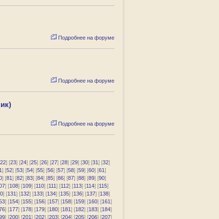
Подробнее на форуме
Подробнее на форуме
ик)
Подробнее на форуме
22
] [
23
] [
24
] [
25
] [
26
] [
27
] [
28
] [
29
] [
30
] [
31
] [
32
]
1
] [
52
] [
53
] [
54
] [
55
] [
56
] [
57
] [
58
] [
59
] [
60
] [
61
]
0
] [
81
] [
82
] [
83
] [
84
] [
85
] [
86
] [
87
] [
88
] [
89
] [
90
]
07
] [
108
] [
109
] [
110
] [
111
] [
112
] [
113
] [
114
] [
115
]
0
] [
131
] [
132
] [
133
] [
134
] [
135
] [
136
] [
137
] [
138
]
53
] [
154
] [
155
] [
156
] [
157
] [
158
] [
159
] [
160
] [
161
]
76
] [
177
] [
178
] [
179
] [
180
] [
181
] [
182
] [
183
] [
184
]
99
] [
200
] [
201
] [
202
] [
203
] [
204
] [
205
] [
206
] [
207
]