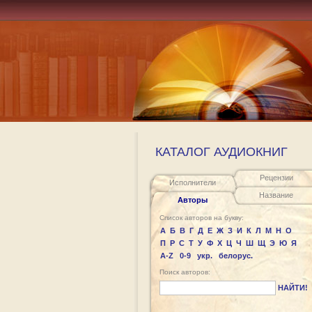
КАТАЛОГ АУДИОКНИГ
Рецензии
Исполнители
Название
Авторы
Список авторов на букву:
А
Б
В
Г
Д
Е
Ж
З
И
К
Л
М
Н
О
П
Р
С
Т
У
Ф
Х
Ц
Ч
Ш
Щ
Э
Ю
Я
A-Z
0-9
укр.
белорус.
Поиск авторов:
НАЙТИ!