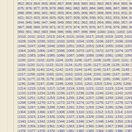
[
852
] [
853
] [
854
] [
855
] [
856
] [
857
] [
858
] [
859
] [
860
] [
861
] [
862
] [
863
] [
864
] [
865
] [
8
[
875
] [
876
] [
877
] [
878
] [
879
] [
880
] [
881
] [
882
] [
883
] [
884
] [
885
] [
886
] [
887
] [
888
] [
8
[
898
] [
899
] [
900
] [
901
] [
902
] [
903
] [
904
] [
905
] [
906
] [
907
] [
908
] [
909
] [
910
] [
911
] [
9
[
921
] [
922
] [
923
] [
924
] [
925
] [
926
] [
927
] [
928
] [
929
] [
930
] [
931
] [
932
] [
933
] [
934
] [
9
[
944
] [
945
] [
946
] [
947
] [
948
] [
949
] [
950
] [
951
] [
952
] [
953
] [
954
] [
955
] [
956
] [
957
] [
9
[
967
] [
968
] [
969
] [
970
] [
971
] [
972
] [
973
] [
974
] [
975
] [
976
] [
977
] [
978
] [
979
] [
980
] [
9
[
990
] [
991
] [
992
] [
993
] [
994
] [
995
] [
996
] [
997
] [
998
] [
999
] [
1000
] [
1001
] [
1002
] [
10
[
1010
] [
1011
] [
1012
] [
1013
] [
1014
] [
1015
] [
1016
] [
1017
] [
1018
] [
1019
] [
1020
] [
1021
[
1028
] [
1029
] [
1030
] [
1031
] [
1032
] [
1033
] [
1034
] [
1035
] [
1036
] [
1037
] [
1038
] [
103
[
1046
] [
1047
] [
1048
] [
1049
] [
1050
] [
1051
] [
1052
] [
1053
] [
1054
] [
1055
] [
1056
] [
105
[
1064
] [
1065
] [
1066
] [
1067
] [
1068
] [
1069
] [
1070
] [
1071
] [
1072
] [
1073
] [
1074
] [
107
[
1082
] [
1083
] [
1084
] [
1085
] [
1086
] [
1087
] [
1088
] [
1089
] [
1090
] [
1091
] [
1092
] [
109
[
1100
] [
1101
] [
1102
] [
1103
] [
1104
] [
1105
] [
1106
] [
1107
] [
1108
] [
1109
] [
1110
] [
1111
] [
1
[
1119
] [
1120
] [
1121
] [
1122
] [
1123
] [
1124
] [
1125
] [
1126
] [
1127
] [
1128
] [
1129
] [
1130
] [
[
1138
] [
1139
] [
1140
] [
1141
] [
1142
] [
1143
] [
1144
] [
1145
] [
1146
] [
1147
] [
1148
] [
1149
] [
[
1157
] [
1158
] [
1159
] [
1160
] [
1161
] [
1162
] [
1163
] [
1164
] [
1165
] [
1166
] [
1167
] [
1168
] [
[
1176
] [
1177
] [
1178
] [
1179
] [
1180
] [
1181
] [
1182
] [
1183
] [
1184
] [
1185
] [
1186
] [
1187
] [
[
1195
] [
1196
] [
1197
] [
1198
] [
1199
] [
1200
] [
1201
] [
1202
] [
1203
] [
1204
] [
1205
] [
1206
]
[
1214
] [
1215
] [
1216
] [
1217
] [
1218
] [
1219
] [
1220
] [
1221
] [
1222
] [
1223
] [
1224
] [
122
[
1232
] [
1233
] [
1234
] [
1235
] [
1236
] [
1237
] [
1238
] [
1239
] [
1240
] [
1241
] [
1242
] [
124
[
1250
] [
1251
] [
1252
] [
1253
] [
1254
] [
1255
] [
1256
] [
1257
] [
1258
] [
1259
] [
1260
] [
126
[
1268
] [
1269
] [
1270
] [
1271
] [
1272
] [
1273
] [
1274
] [
1275
] [
1276
] [
1277
] [
1278
] [
127
[
1286
] [
1287
] [
1288
] [
1289
] [
1290
] [
1291
] [
1292
] [
1293
] [
1294
] [
1295
] [
1296
] [
129
[
1304
] [
1305
] [
1306
] [
1307
] [
1308
] [
1309
] [
1310
] [
1311
] [
1312
] [
1313
] [
1314
] [
1315
[
1322
] [
1323
] [
1324
] [
1325
] [
1326
] [
1327
] [
1328
] [
1329
] [
1330
] [
1331
] [
1332
] [
133
[
1340
] [
1341
] [
1342
] [
1343
] [
1344
] [
1345
] [
1346
] [
1347
] [
1348
] [
1349
] [
1350
] [
135
[
1358
] [
1359
] [
1360
] [
1361
] [
1362
] [
1363
] [
1364
] [
1365
] [
1366
] [
1367
] [
1368
] [
136
[
1376
] [
1377
] [
1378
] [
1379
] [
1380
] [
1381
] [
1382
] [
1383
] [
1384
] [
1385
] [
1386
] [
138