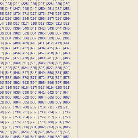
22
] [
223
] [
224
] [
225
] [
226
] [
227
] [
228
] [
229
] [
230
]
45
] [
246
] [
247
] [
248
] [
249
] [
250
] [
251
] [
252
] [
253
]
68
] [
269
] [
270
] [
271
] [
272
] [
273
] [
274
] [
275
] [
276
]
91
] [
292
] [
293
] [
294
] [
295
] [
296
] [
297
] [
298
] [
299
]
14
] [
315
] [
316
] [
317
] [
318
] [
319
] [
320
] [
321
] [
322
]
37
] [
338
] [
339
] [
340
] [
341
] [
342
] [
343
] [
344
] [
345
]
60
] [
361
] [
362
] [
363
] [
364
] [
365
] [
366
] [
367
] [
368
]
83
] [
384
] [
385
] [
386
] [
387
] [
388
] [
389
] [
390
] [
391
]
06
] [
407
] [
408
] [
409
] [
410
] [
411
] [
412
] [
413
] [
414
]
29
] [
430
] [
431
] [
432
] [
433
] [
434
] [
435
] [
436
] [
437
]
52
] [
453
] [
454
] [
455
] [
456
] [
457
] [
458
] [
459
] [
460
]
75
] [
476
] [
477
] [
478
] [
479
] [
480
] [
481
] [
482
] [
483
]
98
] [
499
] [
500
] [
501
] [
502
] [
503
] [
504
] [
505
] [
506
]
21
] [
522
] [
523
] [
524
] [
525
] [
526
] [
527
] [
528
] [
529
]
44
] [
545
] [
546
] [
547
] [
548
] [
549
] [
550
] [
551
] [
552
]
67
] [
568
] [
569
] [
570
] [
571
] [
572
] [
573
] [
574
] [
575
]
90
] [
591
] [
592
] [
593
] [
594
] [
595
] [
596
] [
597
] [
598
]
13
] [
614
] [
615
] [
616
] [
617
] [
618
] [
619
] [
620
] [
621
]
36
] [
637
] [
638
] [
639
] [
640
] [
641
] [
642
] [
643
] [
644
]
59
] [
660
] [
661
] [
662
] [
663
] [
664
] [
665
] [
666
] [
667
]
82
] [
683
] [
684
] [
685
] [
686
] [
687
] [
688
] [
689
] [
690
]
05
] [
706
] [
707
] [
708
] [
709
] [
710
] [
711
] [
712
] [
713
]
28
] [
729
] [
730
] [
731
] [
732
] [
733
] [
734
] [
735
] [
736
]
51
] [
752
] [
753
] [
754
] [
755
] [
756
] [
757
] [
758
] [
759
]
74
] [
775
] [
776
] [
777
] [
778
] [
779
] [
780
] [
781
] [
782
]
97
] [
798
] [
799
] [
800
] [
801
] [
802
] [
803
] [
804
] [
805
]
20
] [
821
] [
822
] [
823
] [
824
] [
825
] [
826
] [
827
] [
828
]
43
] [
844
] [
845
] [
846
] [
847
] [
848
] [
849
] [
850
] [
851
]