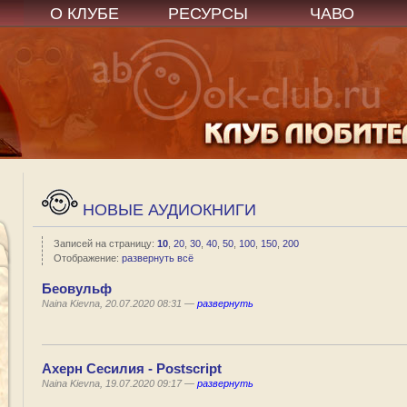
О КЛУБЕ
РЕСУРСЫ
ЧАВО
НОВЫЕ АУДИОКНИГИ
Записей на страницу:
10
,
20
,
30
,
40
,
50
,
100
,
150
,
200
Отображение:
развернуть всё
Беовульф
Naina Kievna, 20.07.2020 08:31 —
развернуть
Ахерн Сесилия - Postscript
Naina Kievna, 19.07.2020 09:17 —
развернуть