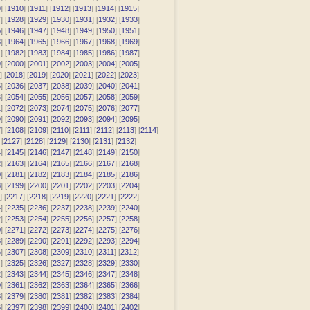
9
] [
1910
] [
1911
] [
1912
] [
1913
] [
1914
] [
1915
]
7
] [
1928
] [
1929
] [
1930
] [
1931
] [
1932
] [
1933
]
5
] [
1946
] [
1947
] [
1948
] [
1949
] [
1950
] [
1951
]
3
] [
1964
] [
1965
] [
1966
] [
1967
] [
1968
] [
1969
]
1
] [
1982
] [
1983
] [
1984
] [
1985
] [
1986
] [
1987
]
9
] [
2000
] [
2001
] [
2002
] [
2003
] [
2004
] [
2005
]
] [
2018
] [
2019
] [
2020
] [
2021
] [
2022
] [
2023
]
5
] [
2036
] [
2037
] [
2038
] [
2039
] [
2040
] [
2041
]
3
] [
2054
] [
2055
] [
2056
] [
2057
] [
2058
] [
2059
]
1
] [
2072
] [
2073
] [
2074
] [
2075
] [
2076
] [
2077
]
9
] [
2090
] [
2091
] [
2092
] [
2093
] [
2094
] [
2095
]
7
] [
2108
] [
2109
] [
2110
] [
2111
] [
2112
] [
2113
] [
2114
]
 [
2127
] [
2128
] [
2129
] [
2130
] [
2131
] [
2132
]
4
] [
2145
] [
2146
] [
2147
] [
2148
] [
2149
] [
2150
]
2
] [
2163
] [
2164
] [
2165
] [
2166
] [
2167
] [
2168
]
0
] [
2181
] [
2182
] [
2183
] [
2184
] [
2185
] [
2186
]
8
] [
2199
] [
2200
] [
2201
] [
2202
] [
2203
] [
2204
]
] [
2217
] [
2218
] [
2219
] [
2220
] [
2221
] [
2222
]
4
] [
2235
] [
2236
] [
2237
] [
2238
] [
2239
] [
2240
]
2
] [
2253
] [
2254
] [
2255
] [
2256
] [
2257
] [
2258
]
0
] [
2271
] [
2272
] [
2273
] [
2274
] [
2275
] [
2276
]
8
] [
2289
] [
2290
] [
2291
] [
2292
] [
2293
] [
2294
]
6
] [
2307
] [
2308
] [
2309
] [
2310
] [
2311
] [
2312
]
4
] [
2325
] [
2326
] [
2327
] [
2328
] [
2329
] [
2330
]
2
] [
2343
] [
2344
] [
2345
] [
2346
] [
2347
] [
2348
]
0
] [
2361
] [
2362
] [
2363
] [
2364
] [
2365
] [
2366
]
8
] [
2379
] [
2380
] [
2381
] [
2382
] [
2383
] [
2384
]
6
] [
2397
] [
2398
] [
2399
] [
2400
] [
2401
] [
2402
]