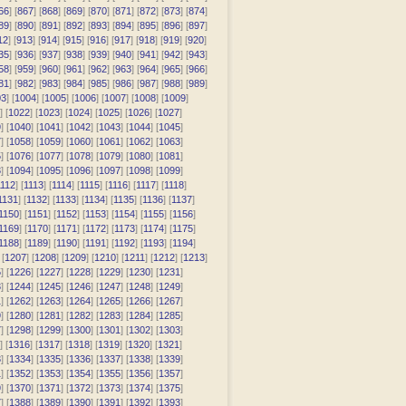
66
] [
867
] [
868
] [
869
] [
870
] [
871
] [
872
] [
873
] [
874
]
89
] [
890
] [
891
] [
892
] [
893
] [
894
] [
895
] [
896
] [
897
]
12
] [
913
] [
914
] [
915
] [
916
] [
917
] [
918
] [
919
] [
920
]
35
] [
936
] [
937
] [
938
] [
939
] [
940
] [
941
] [
942
] [
943
]
58
] [
959
] [
960
] [
961
] [
962
] [
963
] [
964
] [
965
] [
966
]
81
] [
982
] [
983
] [
984
] [
985
] [
986
] [
987
] [
988
] [
989
]
03
] [
1004
] [
1005
] [
1006
] [
1007
] [
1008
] [
1009
]
] [
1022
] [
1023
] [
1024
] [
1025
] [
1026
] [
1027
]
9
] [
1040
] [
1041
] [
1042
] [
1043
] [
1044
] [
1045
]
7
] [
1058
] [
1059
] [
1060
] [
1061
] [
1062
] [
1063
]
5
] [
1076
] [
1077
] [
1078
] [
1079
] [
1080
] [
1081
]
3
] [
1094
] [
1095
] [
1096
] [
1097
] [
1098
] [
1099
]
112
] [
1113
] [
1114
] [
1115
] [
1116
] [
1117
] [
1118
]
1131
] [
1132
] [
1133
] [
1134
] [
1135
] [
1136
] [
1137
]
1150
] [
1151
] [
1152
] [
1153
] [
1154
] [
1155
] [
1156
]
1169
] [
1170
] [
1171
] [
1172
] [
1173
] [
1174
] [
1175
]
1188
] [
1189
] [
1190
] [
1191
] [
1192
] [
1193
] [
1194
]
 [
1207
] [
1208
] [
1209
] [
1210
] [
1211
] [
1212
] [
1213
]
5
] [
1226
] [
1227
] [
1228
] [
1229
] [
1230
] [
1231
]
3
] [
1244
] [
1245
] [
1246
] [
1247
] [
1248
] [
1249
]
1
] [
1262
] [
1263
] [
1264
] [
1265
] [
1266
] [
1267
]
9
] [
1280
] [
1281
] [
1282
] [
1283
] [
1284
] [
1285
]
7
] [
1298
] [
1299
] [
1300
] [
1301
] [
1302
] [
1303
]
] [
1316
] [
1317
] [
1318
] [
1319
] [
1320
] [
1321
]
3
] [
1334
] [
1335
] [
1336
] [
1337
] [
1338
] [
1339
]
1
] [
1352
] [
1353
] [
1354
] [
1355
] [
1356
] [
1357
]
9
] [
1370
] [
1371
] [
1372
] [
1373
] [
1374
] [
1375
]
7
] [
1388
] [
1389
] [
1390
] [
1391
] [
1392
] [
1393
]