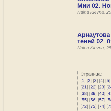
Мии 02. Н
Naina Kievna, 2
Арнаутова 
теней 02_0
Naina Kievna, 2
Страница:
[
1
] [
2
] [
3
] [
4
] [
5
]
[
21
] [
22
] [
23
] [
2
[
38
] [
39
] [
40
] [
4
[
55
] [
56
] [
57
] [
5
[
72
] [
73
] [
74
] [
7