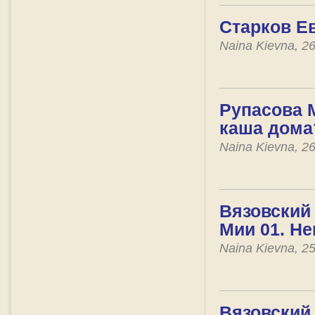
Старков Ев
Naina Kievna, 2
Рупасова М
каша дома
Naina Kievna, 2
Вязовский
Мии 01. Н
Naina Kievna, 2
Вязовский