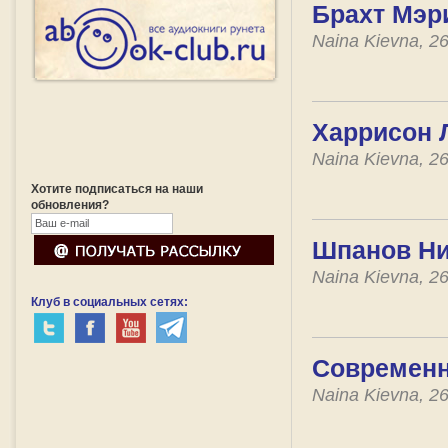
Брахт Мэр
Naina Kievna, 2
Харрисон Л
Naina Kievna, 2
Хотите подписаться на наши
обновления?
Шпанов Ни
Naina Kievna, 2
Клуб в социальных сетях:
Современн
Naina Kievna, 2