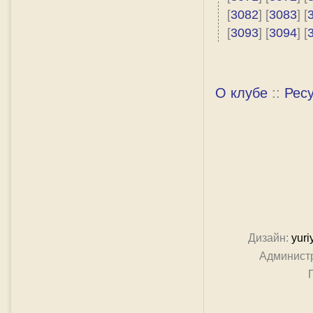
[
3082
] [
3083
] [
[
3093
] [
3094
] [
О клубе
::
Рес
Дизайн:
yuri
Админист