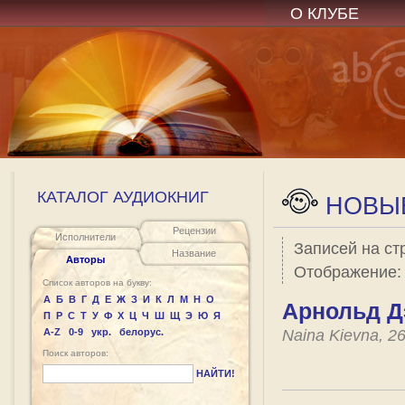
О КЛУБЕ
КАТАЛОГ АУДИОКНИГ
НОВЫЕ
Рецензии
Исполнители
Записей на ст
Название
Авторы
Отображение
Список авторов на букву:
А
Б
В
Г
Д
Е
Ж
З
И
К
Л
М
Н
О
Арнольд Д
П
Р
С
Т
У
Ф
Х
Ц
Ч
Ш
Щ
Э
Ю
Я
A-Z
0-9
укр.
белорус.
Naina Kievna, 2
Поиск авторов:
НАЙТИ!