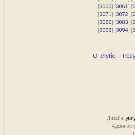
[
3060
] [
3061
] [
[
3071
] [
3072
] [
[
3082
] [
3083
] [
[
3093
] [
3094
] [
О клубе
::
Рес
Дизайн:
yuri
Админист