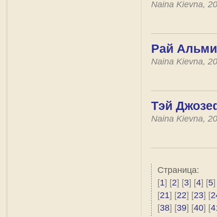
Naina Kievna, 2
Рай Альми
Naina Kievna, 2
Тэй Джозе
Naina Kievna, 2
Страница:
[
1
] [
2
] [
3
] [
4
] [
5
]
[
21
] [
22
] [
23
] [
2
[
38
] [
39
] [
40
] [
4