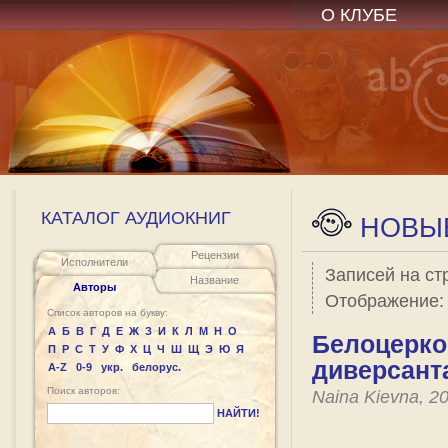
О КЛУБЕ
КАТАЛОГ АУДИОКНИГ
НОВЫЕ
Рецензии
Исполнители
Записей на ст
Название
Авторы
Отображение
Список авторов на букву:
А
Б
В
Г
Д
Е
Ж
З
И
К
Л
М
Н
О
Белоцерко
П
Р
С
Т
У
Ф
Х
Ц
Ч
Ш
Щ
Э
Ю
Я
диверсант
A-Z
0-9
укр.
белорус.
Поиск авторов:
Naina Kievna, 2
НАЙТИ!