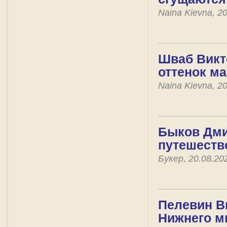
Naina Kievna, 2
Шваб Викто
оттенок ма
Naina Kievna, 2
Быков Дмит
путешеств
Букер, 20.08.2
Пелевин Ви
Нижнего м