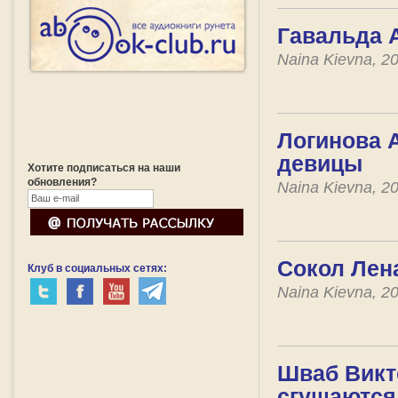
Гавальда А
Naina Kievna, 2
Логинова А
девицы
Хотите подписаться на наши
обновления?
Naina Kievna, 2
Сокол Лена
Клуб в социальных сетях:
Naina Kievna, 2
Шваб Викто
сгущаются