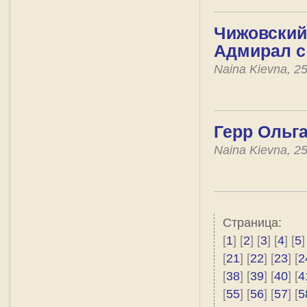
Чижовский 
Адмирал с
Naina Kievna, 2
Герр Ольг
Naina Kievna, 2
Страница:
[
1
] [
2
] [
3
] [
4
] [
5
]
[
21
] [
22
] [
23
] [
2
[
38
] [
39
] [
40
] [
4
[
55
] [
56
] [
57
] [
5