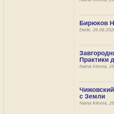
Бирюков Н
Dede, 26.08.20
Завгородн
Практики 
Naina Kievna, 2
Чижовский 
с Земли
Naina Kievna, 2