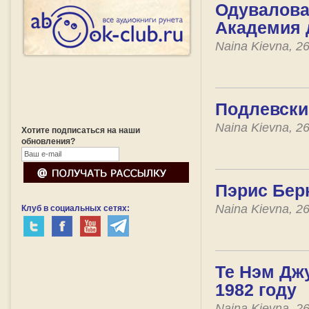
Одувалова 
Академия 
Naina Kievna, 2
Подлевский
Naina Kievna, 2
Хотите подписаться на наши
обновления?
Пэрис Бер
Naina Kievna, 2
Клуб в социальных сетях:
Те Нэм Джу
1982 году
Naina Kievna, 2