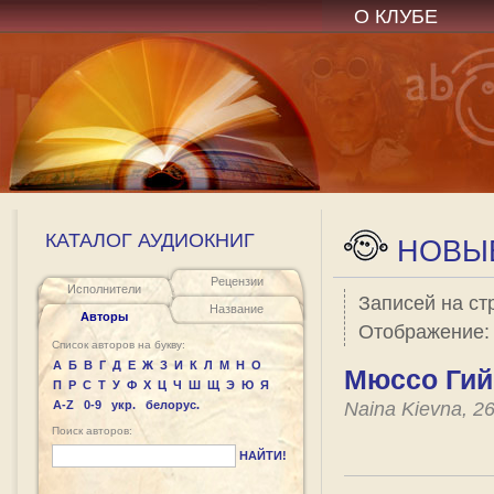
О КЛУБЕ
КАТАЛОГ АУДИОКНИГ
НОВЫЕ
Рецензии
Исполнители
Записей на ст
Название
Авторы
Отображение
Список авторов на букву:
А
Б
В
Г
Д
Е
Ж
З
И
К
Л
М
Н
О
Мюссо Гий
П
Р
С
Т
У
Ф
Х
Ц
Ч
Ш
Щ
Э
Ю
Я
A-Z
0-9
укр.
белорус.
Naina Kievna, 2
Поиск авторов:
НАЙТИ!