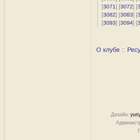
[
3071
] [
3072
] [
[
3082
] [
3083
] [
[
3093
] [
3094
] [
О клубе
::
Рес
Дизайн:
yuri
Админист