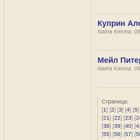
Куприн Ал
Naina Kievna, 0
Мейл Пите
Naina Kievna, 0
Страница:
[
1
] [
2
] [
3
] [
4
] [
5
]
[
21
] [
22
] [
23
] [
2
[
38
] [
39
] [
40
] [
4
[
55
] [
56
] [
57
] [
5