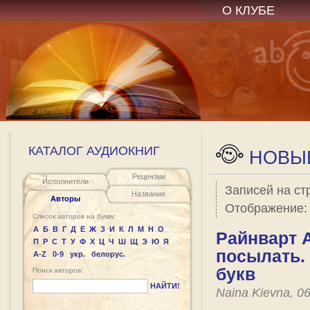
О КЛУБЕ
КАТАЛОГ АУДИОКНИГ
НОВЫЕ
Рецензии
Исполнители
Записей на ст
Название
Авторы
Отображение
Список авторов на букву:
А
Б
В
Г
Д
Е
Ж
З
И
К
Л
М
Н
О
Райнварт 
П
Р
С
Т
У
Ф
Х
Ц
Ч
Ш
Щ
Э
Ю
Я
посылать.
A-Z
0-9
укр.
белорус.
букв
Поиск авторов:
НАЙТИ!
Naina Kievna, 0