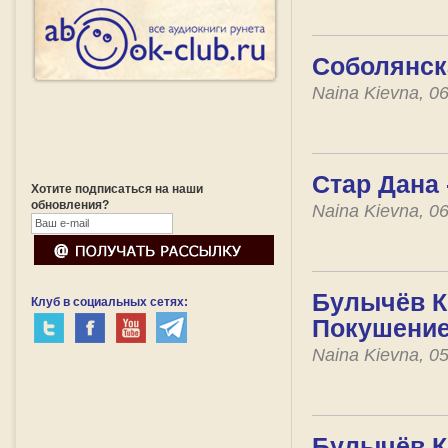
Соболянск
Naina Kievna, 0
Стар Дана 
Хотите подписаться на наши
обновления?
Naina Kievna, 0
Булычёв Ки
Клуб в социальных сетях:
Покушение
Naina Kievna, 0
Булычёв К