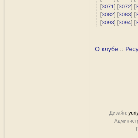
[
3071
] [
3072
] [
[
3082
] [
3083
] [
[
3093
] [
3094
] [
О клубе
::
Рес
Дизайн:
yuri
Админист