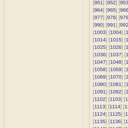
[
951
] [
952
] [
95
[
964
] [
965
] [
96
[
977
] [
978
] [
97
[
990
] [
991
] [
99
[
1003
] [
1004
] [
[
1014
] [
1015
] [
[
1025
] [
1026
] [
[
1036
] [
1037
] [
[
1047
] [
1048
] [
[
1058
] [
1059
] [
[
1069
] [
1070
] [
[
1080
] [
1081
] [
[
1091
] [
1092
] [
[
1102
] [
1103
] [
1
[
1113
] [
1114
] [
1
[
1124
] [
1125
] [
1
[
1135
] [
1136
] [
1