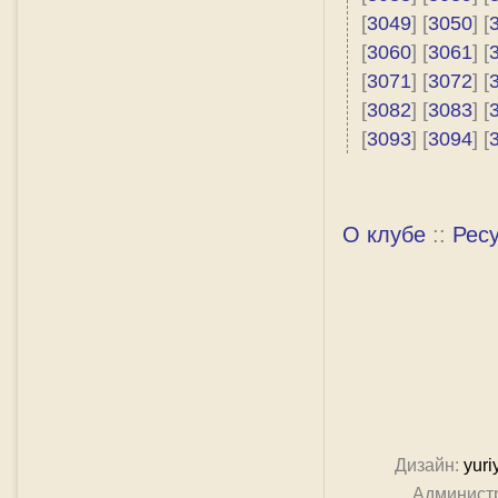
[
3049
] [
3050
] [
[
3060
] [
3061
] [
[
3071
] [
3072
] [
[
3082
] [
3083
] [
[
3093
] [
3094
] [
О клубе
::
Рес
Дизайн:
yuri
Админист