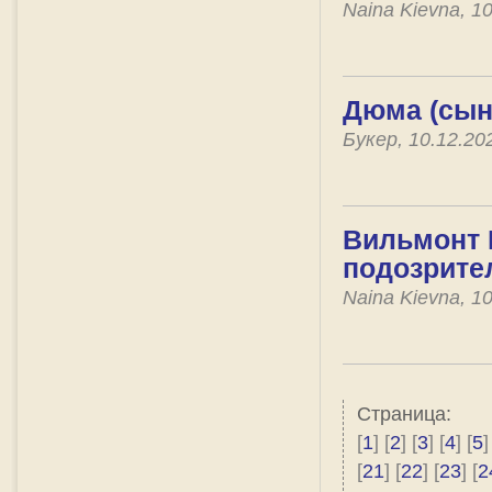
Naina Kievna, 1
Дюма (сын
Букер, 10.12.2
Вильмонт Е
подозрите
Naina Kievna, 1
Страница:
[
1
] [
2
] [
3
] [
4
] [
5
]
[
21
] [
22
] [
23
] [
2