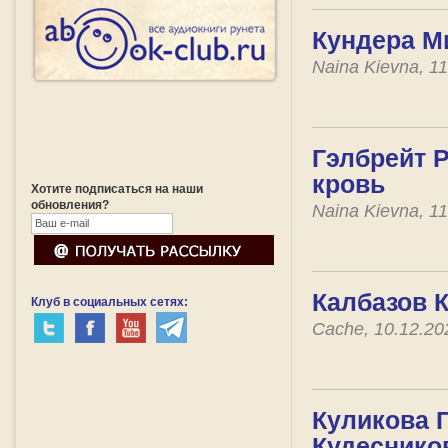
Кундера М
Naina Kievna, 1
Гэлбрейт Р
кровь
Хотите подписаться на наши
обновления?
Naina Kievna, 1
Калбазов К
Клуб в социальных сетях:
Cache, 10.12.2
Куликова Г
Кудесников