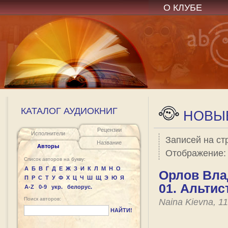
О КЛУБЕ
КАТАЛОГ АУДИОКНИГ
НОВЫЕ
Рецензии
Исполнители
Записей на ст
Название
Авторы
Отображение
Список авторов на букву:
А
Б
В
Г
Д
Е
Ж
З
И
К
Л
М
Н
О
Орлов Вла
П
Р
С
Т
У
Ф
Х
Ц
Ч
Ш
Щ
Э
Ю
Я
01. Альтис
A-Z
0-9
укр.
белорус.
Поиск авторов:
Naina Kievna, 1
НАЙТИ!