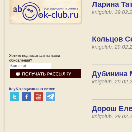
Ларина Тат
knigolub, 29.02
Кольцов Се
knigolub, 29.02
Хотите подписаться на наши
обновления?
Дубинина 
knigolub, 29.02
Клуб в социальных сетях:
Дорош Еле
knigolub, 29.02