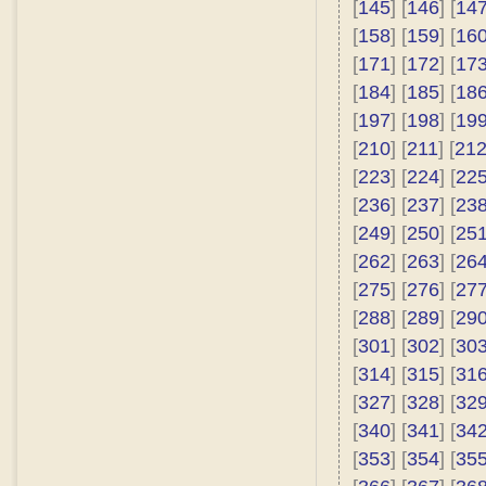
[
145
] [
146
] [
14
[
158
] [
159
] [
16
[
171
] [
172
] [
17
[
184
] [
185
] [
18
[
197
] [
198
] [
19
[
210
] [
211
] [
21
[
223
] [
224
] [
22
[
236
] [
237
] [
23
[
249
] [
250
] [
25
[
262
] [
263
] [
26
[
275
] [
276
] [
27
[
288
] [
289
] [
29
[
301
] [
302
] [
30
[
314
] [
315
] [
31
[
327
] [
328
] [
32
[
340
] [
341
] [
34
[
353
] [
354
] [
35