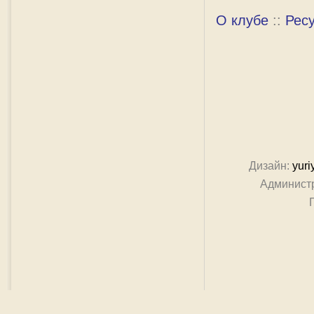
О клубе
::
Рес
Дизайн:
yuri
Админист