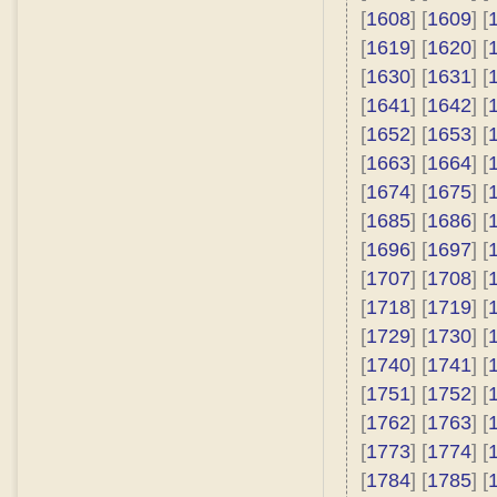
[
1608
] [
1609
] [
[
1619
] [
1620
] [
[
1630
] [
1631
] [
[
1641
] [
1642
] [
[
1652
] [
1653
] [
[
1663
] [
1664
] [
[
1674
] [
1675
] [
[
1685
] [
1686
] [
[
1696
] [
1697
] [
[
1707
] [
1708
] [
[
1718
] [
1719
] [
[
1729
] [
1730
] [
[
1740
] [
1741
] [
[
1751
] [
1752
] [
[
1762
] [
1763
] [
[
1773
] [
1774
] [
[
1784
] [
1785
] [