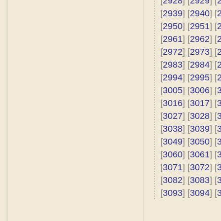
[
2928
] [
2929
] [
[
2939
] [
2940
] [
[
2950
] [
2951
] [
[
2961
] [
2962
] [
[
2972
] [
2973
] [
[
2983
] [
2984
] [
[
2994
] [
2995
] [
[
3005
] [
3006
] [
[
3016
] [
3017
] [
[
3027
] [
3028
] [
[
3038
] [
3039
] [
[
3049
] [
3050
] [
[
3060
] [
3061
] [
[
3071
] [
3072
] [
[
3082
] [
3083
] [
[
3093
] [
3094
] [