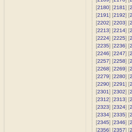
[
2180
] [
2181
] [
[
2191
] [
2192
] [
[
2202
] [
2203
] [
[
2213
] [
2214
] [
[
2224
] [
2225
] [
[
2235
] [
2236
] [
[
2246
] [
2247
] [
[
2257
] [
2258
] [
[
2268
] [
2269
] [
[
2279
] [
2280
] [
[
2290
] [
2291
] [
[
2301
] [
2302
] [
[
2312
] [
2313
] [
[
2323
] [
2324
] [
[
2334
] [
2335
] [
[
2345
] [
2346
] [
[
2356
] [
2357
] [