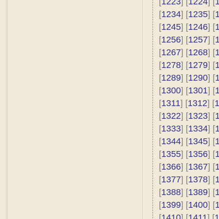
[
1223
] [
1224
] [
[
1234
] [
1235
] [
[
1245
] [
1246
] [
[
1256
] [
1257
] [
[
1267
] [
1268
] [
[
1278
] [
1279
] [
[
1289
] [
1290
] [
[
1300
] [
1301
] [
[
1311
] [
1312
] [
[
1322
] [
1323
] [
[
1333
] [
1334
] [
[
1344
] [
1345
] [
[
1355
] [
1356
] [
[
1366
] [
1367
] [
[
1377
] [
1378
] [
[
1388
] [
1389
] [
[
1399
] [
1400
] [
[
1410
] [
1411
] [