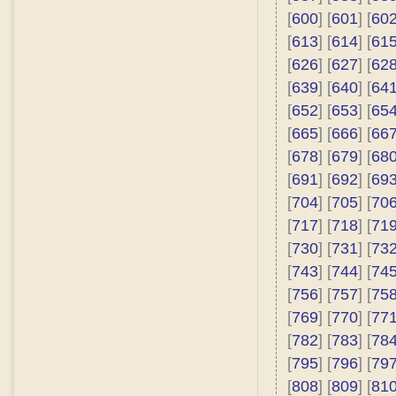
[
600
] [
601
] [
60
[
613
] [
614
] [
61
[
626
] [
627
] [
62
[
639
] [
640
] [
64
[
652
] [
653
] [
65
[
665
] [
666
] [
66
[
678
] [
679
] [
68
[
691
] [
692
] [
69
[
704
] [
705
] [
70
[
717
] [
718
] [
71
[
730
] [
731
] [
73
[
743
] [
744
] [
74
[
756
] [
757
] [
75
[
769
] [
770
] [
77
[
782
] [
783
] [
78
[
795
] [
796
] [
79
[
808
] [
809
] [
81