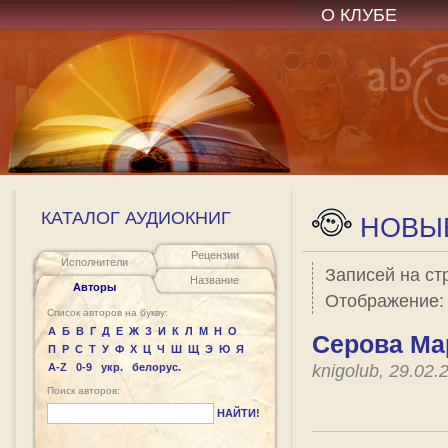
О КЛУБЕ
КАТАЛОГ АУДИОКНИГ
НОВЫЕ
Рецензии
Исполнители
Записей на ст
Название
Авторы
Отображение
Список авторов на букву:
А
Б
В
Г
Д
Е
Ж
З
И
К
Л
М
Н
О
Серова Ма
П
Р
С
Т
У
Ф
Х
Ц
Ч
Ш
Щ
Э
Ю
Я
A-Z
0-9
укр.
белорус.
knigolub, 29.02
Поиск авторов:
НАЙТИ!