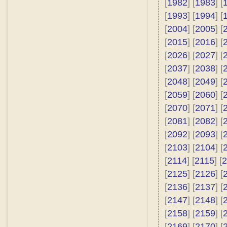
[
1982
] [
1983
] [
[
1993
] [
1994
] [
[
2004
] [
2005
] [
[
2015
] [
2016
] [
[
2026
] [
2027
] [
[
2037
] [
2038
] [
[
2048
] [
2049
] [
[
2059
] [
2060
] [
[
2070
] [
2071
] [
[
2081
] [
2082
] [
[
2092
] [
2093
] [
[
2103
] [
2104
] [
[
2114
] [
2115
] [
2
[
2125
] [
2126
] [
[
2136
] [
2137
] [
[
2147
] [
2148
] [
[
2158
] [
2159
] [
[
2169
] [
2170
] [