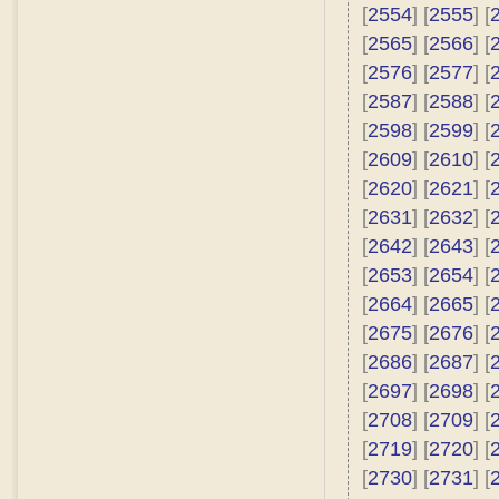
[
2554
] [
2555
] [
[
2565
] [
2566
] [
[
2576
] [
2577
] [
[
2587
] [
2588
] [
[
2598
] [
2599
] [
[
2609
] [
2610
] [
[
2620
] [
2621
] [
[
2631
] [
2632
] [
[
2642
] [
2643
] [
[
2653
] [
2654
] [
[
2664
] [
2665
] [
[
2675
] [
2676
] [
[
2686
] [
2687
] [
[
2697
] [
2698
] [
[
2708
] [
2709
] [
[
2719
] [
2720
] [
[
2730
] [
2731
] [