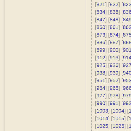
[
821
] [
822
] [
82
[
834
] [
835
] [
83
[
847
] [
848
] [
84
[
860
] [
861
] [
86
[
873
] [
874
] [
87
[
886
] [
887
] [
88
[
899
] [
900
] [
90
[
912
] [
913
] [
91
[
925
] [
926
] [
92
[
938
] [
939
] [
94
[
951
] [
952
] [
95
[
964
] [
965
] [
96
[
977
] [
978
] [
97
[
990
] [
991
] [
99
[
1003
] [
1004
] [
[
1014
] [
1015
] [
[
1025
] [
1026
] [