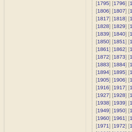
[
1795
] [
1796
] [
[
1806
] [
1807
] [
[
1817
] [
1818
] [
[
1828
] [
1829
] [
[
1839
] [
1840
] [
[
1850
] [
1851
] [
[
1861
] [
1862
] [
[
1872
] [
1873
] [
[
1883
] [
1884
] [
[
1894
] [
1895
] [
[
1905
] [
1906
] [
[
1916
] [
1917
] [
[
1927
] [
1928
] [
[
1938
] [
1939
] [
[
1949
] [
1950
] [
[
1960
] [
1961
] [
[
1971
] [
1972
] [