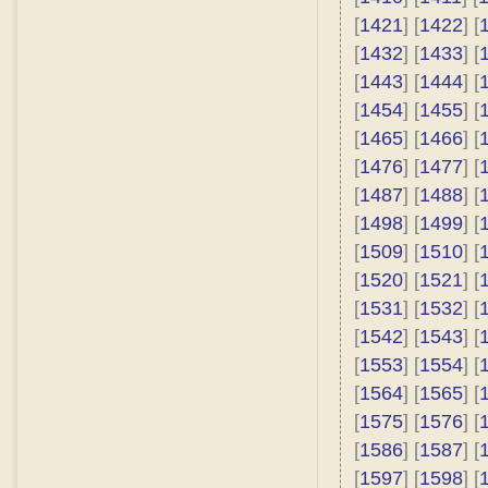
[
1421
] [
1422
] [
[
1432
] [
1433
] [
[
1443
] [
1444
] [
[
1454
] [
1455
] [
[
1465
] [
1466
] [
[
1476
] [
1477
] [
[
1487
] [
1488
] [
[
1498
] [
1499
] [
[
1509
] [
1510
] [
[
1520
] [
1521
] [
[
1531
] [
1532
] [
[
1542
] [
1543
] [
[
1553
] [
1554
] [
[
1564
] [
1565
] [
[
1575
] [
1576
] [
[
1586
] [
1587
] [
[
1597
] [
1598
] [