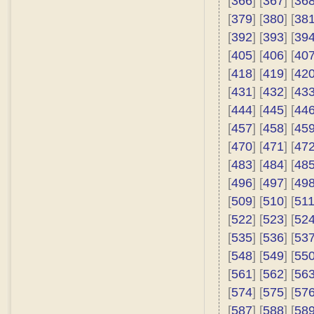
[
366
] [
367
] [
36
[
379
] [
380
] [
38
[
392
] [
393
] [
39
[
405
] [
406
] [
40
[
418
] [
419
] [
42
[
431
] [
432
] [
43
[
444
] [
445
] [
44
[
457
] [
458
] [
45
[
470
] [
471
] [
47
[
483
] [
484
] [
48
[
496
] [
497
] [
49
[
509
] [
510
] [
51
[
522
] [
523
] [
52
[
535
] [
536
] [
53
[
548
] [
549
] [
55
[
561
] [
562
] [
56
[
574
] [
575
] [
57
[
587
] [
588
] [
58