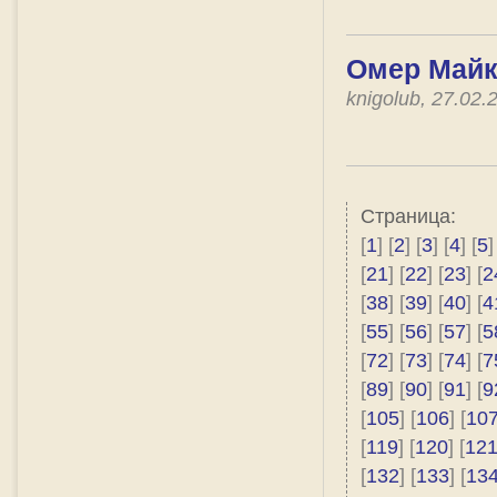
Омер Майк
knigolub, 27.02
Страница:
[
1
] [
2
] [
3
] [
4
] [
5
]
[
21
] [
22
] [
23
] [
2
[
38
] [
39
] [
40
] [
4
[
55
] [
56
] [
57
] [
5
[
72
] [
73
] [
74
] [
7
[
89
] [
90
] [
91
] [
9
[
105
] [
106
] [
10
[
119
] [
120
] [
12
[
132
] [
133
] [
13