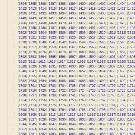
[
1394
] [
1395
] [
1396
] [
1397
] [
1398
] [
1399
] [
1400
] [
1401
] [
1402
] [
1403
] [
1404
] [
140
[
1412
] [
1413
] [
1414
] [
1415
] [
1416
] [
1417
] [
1418
] [
1419
] [
1420
] [
1421
] [
1422
] [
142
[
1430
] [
1431
] [
1432
] [
1433
] [
1434
] [
1435
] [
1436
] [
1437
] [
1438
] [
1439
] [
1440
] [
144
[
1448
] [
1449
] [
1450
] [
1451
] [
1452
] [
1453
] [
1454
] [
1455
] [
1456
] [
1457
] [
1458
] [
145
[
1466
] [
1467
] [
1468
] [
1469
] [
1470
] [
1471
] [
1472
] [
1473
] [
1474
] [
1475
] [
1476
] [
147
[
1484
] [
1485
] [
1486
] [
1487
] [
1488
] [
1489
] [
1490
] [
1491
] [
1492
] [
1493
] [
1494
] [
149
[
1502
] [
1503
] [
1504
] [
1505
] [
1506
] [
1507
] [
1508
] [
1509
] [
1510
] [
1511
] [
1512
] [
1513
[
1520
] [
1521
] [
1522
] [
1523
] [
1524
] [
1525
] [
1526
] [
1527
] [
1528
] [
1529
] [
1530
] [
153
[
1538
] [
1539
] [
1540
] [
1541
] [
1542
] [
1543
] [
1544
] [
1545
] [
1546
] [
1547
] [
1548
] [
154
[
1556
] [
1557
] [
1558
] [
1559
] [
1560
] [
1561
] [
1562
] [
1563
] [
1564
] [
1565
] [
1566
] [
156
[
1574
] [
1575
] [
1576
] [
1577
] [
1578
] [
1579
] [
1580
] [
1581
] [
1582
] [
1583
] [
1584
] [
158
[
1592
] [
1593
] [
1594
] [
1595
] [
1596
] [
1597
] [
1598
] [
1599
] [
1600
] [
1601
] [
1602
] [
160
[
1610
] [
1611
] [
1612
] [
1613
] [
1614
] [
1615
] [
1616
] [
1617
] [
1618
] [
1619
] [
1620
] [
1621
[
1628
] [
1629
] [
1630
] [
1631
] [
1632
] [
1633
] [
1634
] [
1635
] [
1636
] [
1637
] [
1638
] [
163
[
1646
] [
1647
] [
1648
] [
1649
] [
1650
] [
1651
] [
1652
] [
1653
] [
1654
] [
1655
] [
1656
] [
165
[
1664
] [
1665
] [
1666
] [
1667
] [
1668
] [
1669
] [
1670
] [
1671
] [
1672
] [
1673
] [
1674
] [
167
[
1682
] [
1683
] [
1684
] [
1685
] [
1686
] [
1687
] [
1688
] [
1689
] [
1690
] [
1691
] [
1692
] [
169
[
1700
] [
1701
] [
1702
] [
1703
] [
1704
] [
1705
] [
1706
] [
1707
] [
1708
] [
1709
] [
1710
] [
1711
[
1718
] [
1719
] [
1720
] [
1721
] [
1722
] [
1723
] [
1724
] [
1725
] [
1726
] [
1727
] [
1728
] [
172
[
1736
] [
1737
] [
1738
] [
1739
] [
1740
] [
1741
] [
1742
] [
1743
] [
1744
] [
1745
] [
1746
] [
174
[
1754
] [
1755
] [
1756
] [
1757
] [
1758
] [
1759
] [
1760
] [
1761
] [
1762
] [
1763
] [
1764
] [
176
[
1772
] [
1773
] [
1774
] [
1775
] [
1776
] [
1777
] [
1778
] [
1779
] [
1780
] [
1781
] [
1782
] [
178
[
1790
] [
1791
] [
1792
] [
1793
] [
1794
] [
1795
] [
1796
] [
1797
] [
1798
] [
1799
] [
1800
] [
180
[
1808
] [
1809
] [
1810
] [
1811
] [
1812
] [
1813
] [
1814
] [
1815
] [
1816
] [
1817
] [
1818
] [
1819
[
1826
] [
1827
] [
1828
] [
1829
] [
1830
] [
1831
] [
1832
] [
1833
] [
1834
] [
1835
] [
1836
] [
183
[
1844
] [
1845
] [
1846
] [
1847
] [
1848
] [
1849
] [
1850
] [
1851
] [
1852
] [
1853
] [
1854
] [
185
[
1862
] [
1863
] [
1864
] [
1865
] [
1866
] [
1867
] [
1868
] [
1869
] [
1870
] [
1871
] [
1872
] [
187
[
1880
] [
1881
] [
1882
] [
1883
] [
1884
] [
1885
] [
1886
] [
1887
] [
1888
] [
1889
] [
1890
] [
189