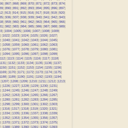
66
] [
867
] [
868
] [
869
] [
870
] [
871
] [
872
] [
873
] [
874
]
89
] [
890
] [
891
] [
892
] [
893
] [
894
] [
895
] [
896
] [
897
]
12
] [
913
] [
914
] [
915
] [
916
] [
917
] [
918
] [
919
] [
920
]
35
] [
936
] [
937
] [
938
] [
939
] [
940
] [
941
] [
942
] [
943
]
58
] [
959
] [
960
] [
961
] [
962
] [
963
] [
964
] [
965
] [
966
]
81
] [
982
] [
983
] [
984
] [
985
] [
986
] [
987
] [
988
] [
989
]
03
] [
1004
] [
1005
] [
1006
] [
1007
] [
1008
] [
1009
]
] [
1022
] [
1023
] [
1024
] [
1025
] [
1026
] [
1027
]
9
] [
1040
] [
1041
] [
1042
] [
1043
] [
1044
] [
1045
]
7
] [
1058
] [
1059
] [
1060
] [
1061
] [
1062
] [
1063
]
5
] [
1076
] [
1077
] [
1078
] [
1079
] [
1080
] [
1081
]
3
] [
1094
] [
1095
] [
1096
] [
1097
] [
1098
] [
1099
]
112
] [
1113
] [
1114
] [
1115
] [
1116
] [
1117
] [
1118
]
1131
] [
1132
] [
1133
] [
1134
] [
1135
] [
1136
] [
1137
]
1150
] [
1151
] [
1152
] [
1153
] [
1154
] [
1155
] [
1156
]
1169
] [
1170
] [
1171
] [
1172
] [
1173
] [
1174
] [
1175
]
1188
] [
1189
] [
1190
] [
1191
] [
1192
] [
1193
] [
1194
]
 [
1207
] [
1208
] [
1209
] [
1210
] [
1211
] [
1212
] [
1213
]
5
] [
1226
] [
1227
] [
1228
] [
1229
] [
1230
] [
1231
]
3
] [
1244
] [
1245
] [
1246
] [
1247
] [
1248
] [
1249
]
1
] [
1262
] [
1263
] [
1264
] [
1265
] [
1266
] [
1267
]
9
] [
1280
] [
1281
] [
1282
] [
1283
] [
1284
] [
1285
]
7
] [
1298
] [
1299
] [
1300
] [
1301
] [
1302
] [
1303
]
] [
1316
] [
1317
] [
1318
] [
1319
] [
1320
] [
1321
]
3
] [
1334
] [
1335
] [
1336
] [
1337
] [
1338
] [
1339
]
1
] [
1352
] [
1353
] [
1354
] [
1355
] [
1356
] [
1357
]
9
] [
1370
] [
1371
] [
1372
] [
1373
] [
1374
] [
1375
]
7
] [
1388
] [
1389
] [
1390
] [
1391
] [
1392
] [
1393
]