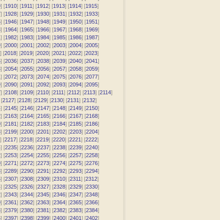
9
] [
1910
] [
1911
] [
1912
] [
1913
] [
1914
] [
1915
]
7
] [
1928
] [
1929
] [
1930
] [
1931
] [
1932
] [
1933
]
5
] [
1946
] [
1947
] [
1948
] [
1949
] [
1950
] [
1951
]
3
] [
1964
] [
1965
] [
1966
] [
1967
] [
1968
] [
1969
]
1
] [
1982
] [
1983
] [
1984
] [
1985
] [
1986
] [
1987
]
9
] [
2000
] [
2001
] [
2002
] [
2003
] [
2004
] [
2005
]
] [
2018
] [
2019
] [
2020
] [
2021
] [
2022
] [
2023
]
5
] [
2036
] [
2037
] [
2038
] [
2039
] [
2040
] [
2041
]
3
] [
2054
] [
2055
] [
2056
] [
2057
] [
2058
] [
2059
]
1
] [
2072
] [
2073
] [
2074
] [
2075
] [
2076
] [
2077
]
9
] [
2090
] [
2091
] [
2092
] [
2093
] [
2094
] [
2095
]
7
] [
2108
] [
2109
] [
2110
] [
2111
] [
2112
] [
2113
] [
2114
]
 [
2127
] [
2128
] [
2129
] [
2130
] [
2131
] [
2132
]
4
] [
2145
] [
2146
] [
2147
] [
2148
] [
2149
] [
2150
]
2
] [
2163
] [
2164
] [
2165
] [
2166
] [
2167
] [
2168
]
0
] [
2181
] [
2182
] [
2183
] [
2184
] [
2185
] [
2186
]
8
] [
2199
] [
2200
] [
2201
] [
2202
] [
2203
] [
2204
]
] [
2217
] [
2218
] [
2219
] [
2220
] [
2221
] [
2222
]
4
] [
2235
] [
2236
] [
2237
] [
2238
] [
2239
] [
2240
]
2
] [
2253
] [
2254
] [
2255
] [
2256
] [
2257
] [
2258
]
0
] [
2271
] [
2272
] [
2273
] [
2274
] [
2275
] [
2276
]
8
] [
2289
] [
2290
] [
2291
] [
2292
] [
2293
] [
2294
]
6
] [
2307
] [
2308
] [
2309
] [
2310
] [
2311
] [
2312
]
4
] [
2325
] [
2326
] [
2327
] [
2328
] [
2329
] [
2330
]
2
] [
2343
] [
2344
] [
2345
] [
2346
] [
2347
] [
2348
]
0
] [
2361
] [
2362
] [
2363
] [
2364
] [
2365
] [
2366
]
8
] [
2379
] [
2380
] [
2381
] [
2382
] [
2383
] [
2384
]
6
] [
2397
] [
2398
] [
2399
] [
2400
] [
2401
] [
2402
]