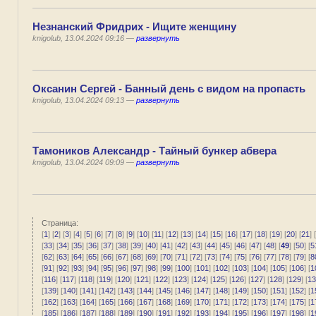
Незнанский Фридрих - Ищите женщину
knigolub, 13.04.2024 09:16 —
развернуть
Оксанин Сергей - Банный день с видом на пропасть
knigolub, 13.04.2024 09:13 —
развернуть
Тамоников Александр - Тайный бункер абвера
knigolub, 13.04.2024 09:09 —
развернуть
Страница:
[
1
] [
2
] [
3
] [
4
] [
5
] [
6
] [
7
] [
8
] [
9
] [
10
] [
11
] [
12
] [
13
] [
14
] [
15
] [
16
] [
17
] [
18
] [
19
] [
20
] [
21
] [
[
33
] [
34
] [
35
] [
36
] [
37
] [
38
] [
39
] [
40
] [
41
] [
42
] [
43
] [
44
] [
45
] [
46
] [
47
] [
48
] [
49
] [
50
] [
5
[
62
] [
63
] [
64
] [
65
] [
66
] [
67
] [
68
] [
69
] [
70
] [
71
] [
72
] [
73
] [
74
] [
75
] [
76
] [
77
] [
78
] [
79
] [
8
[
91
] [
92
] [
93
] [
94
] [
95
] [
96
] [
97
] [
98
] [
99
] [
100
] [
101
] [
102
] [
103
] [
104
] [
105
] [
106
] [
1
[
116
] [
117
] [
118
] [
119
] [
120
] [
121
] [
122
] [
123
] [
124
] [
125
] [
126
] [
127
] [
128
] [
129
] [
13
[
139
] [
140
] [
141
] [
142
] [
143
] [
144
] [
145
] [
146
] [
147
] [
148
] [
149
] [
150
] [
151
] [
152
] [
1
[
162
] [
163
] [
164
] [
165
] [
166
] [
167
] [
168
] [
169
] [
170
] [
171
] [
172
] [
173
] [
174
] [
175
] [
1
[
185
] [
186
] [
187
] [
188
] [
189
] [
190
] [
191
] [
192
] [
193
] [
194
] [
195
] [
196
] [
197
] [
198
] [
1