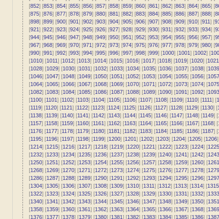
[
852
] [
853
] [
854
] [
855
] [
856
] [
857
] [
858
] [
859
] [
860
] [
861
] [
862
] [
863
] [
864
] [
865
] [
8
[
875
] [
876
] [
877
] [
878
] [
879
] [
880
] [
881
] [
882
] [
883
] [
884
] [
885
] [
886
] [
887
] [
888
] [
8
[
898
] [
899
] [
900
] [
901
] [
902
] [
903
] [
904
] [
905
] [
906
] [
907
] [
908
] [
909
] [
910
] [
911
] [
9
[
921
] [
922
] [
923
] [
924
] [
925
] [
926
] [
927
] [
928
] [
929
] [
930
] [
931
] [
932
] [
933
] [
934
] [
9
[
944
] [
945
] [
946
] [
947
] [
948
] [
949
] [
950
] [
951
] [
952
] [
953
] [
954
] [
955
] [
956
] [
957
] [
9
[
967
] [
968
] [
969
] [
970
] [
971
] [
972
] [
973
] [
974
] [
975
] [
976
] [
977
] [
978
] [
979
] [
980
] [
9
[
990
] [
991
] [
992
] [
993
] [
994
] [
995
] [
996
] [
997
] [
998
] [
999
] [
1000
] [
1001
] [
1002
] [
10
[
1010
] [
1011
] [
1012
] [
1013
] [
1014
] [
1015
] [
1016
] [
1017
] [
1018
] [
1019
] [
1020
] [
1021
[
1028
] [
1029
] [
1030
] [
1031
] [
1032
] [
1033
] [
1034
] [
1035
] [
1036
] [
1037
] [
1038
] [
103
[
1046
] [
1047
] [
1048
] [
1049
] [
1050
] [
1051
] [
1052
] [
1053
] [
1054
] [
1055
] [
1056
] [
105
[
1064
] [
1065
] [
1066
] [
1067
] [
1068
] [
1069
] [
1070
] [
1071
] [
1072
] [
1073
] [
1074
] [
107
[
1082
] [
1083
] [
1084
] [
1085
] [
1086
] [
1087
] [
1088
] [
1089
] [
1090
] [
1091
] [
1092
] [
109
[
1100
] [
1101
] [
1102
] [
1103
] [
1104
] [
1105
] [
1106
] [
1107
] [
1108
] [
1109
] [
1110
] [
1111
] [
1
[
1119
] [
1120
] [
1121
] [
1122
] [
1123
] [
1124
] [
1125
] [
1126
] [
1127
] [
1128
] [
1129
] [
1130
] [
[
1138
] [
1139
] [
1140
] [
1141
] [
1142
] [
1143
] [
1144
] [
1145
] [
1146
] [
1147
] [
1148
] [
1149
] [
[
1157
] [
1158
] [
1159
] [
1160
] [
1161
] [
1162
] [
1163
] [
1164
] [
1165
] [
1166
] [
1167
] [
1168
] [
[
1176
] [
1177
] [
1178
] [
1179
] [
1180
] [
1181
] [
1182
] [
1183
] [
1184
] [
1185
] [
1186
] [
1187
] [
[
1195
] [
1196
] [
1197
] [
1198
] [
1199
] [
1200
] [
1201
] [
1202
] [
1203
] [
1204
] [
1205
] [
1206
]
[
1214
] [
1215
] [
1216
] [
1217
] [
1218
] [
1219
] [
1220
] [
1221
] [
1222
] [
1223
] [
1224
] [
122
[
1232
] [
1233
] [
1234
] [
1235
] [
1236
] [
1237
] [
1238
] [
1239
] [
1240
] [
1241
] [
1242
] [
124
[
1250
] [
1251
] [
1252
] [
1253
] [
1254
] [
1255
] [
1256
] [
1257
] [
1258
] [
1259
] [
1260
] [
126
[
1268
] [
1269
] [
1270
] [
1271
] [
1272
] [
1273
] [
1274
] [
1275
] [
1276
] [
1277
] [
1278
] [
127
[
1286
] [
1287
] [
1288
] [
1289
] [
1290
] [
1291
] [
1292
] [
1293
] [
1294
] [
1295
] [
1296
] [
129
[
1304
] [
1305
] [
1306
] [
1307
] [
1308
] [
1309
] [
1310
] [
1311
] [
1312
] [
1313
] [
1314
] [
1315
[
1322
] [
1323
] [
1324
] [
1325
] [
1326
] [
1327
] [
1328
] [
1329
] [
1330
] [
1331
] [
1332
] [
133
[
1340
] [
1341
] [
1342
] [
1343
] [
1344
] [
1345
] [
1346
] [
1347
] [
1348
] [
1349
] [
1350
] [
135
[
1358
] [
1359
] [
1360
] [
1361
] [
1362
] [
1363
] [
1364
] [
1365
] [
1366
] [
1367
] [
1368
] [
136
[
1376
] [
1377
] [
1378
] [
1379
] [
1380
] [
1381
] [
1382
] [
1383
] [
1384
] [
1385
] [
1386
] [
138