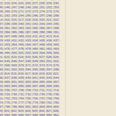
22
] [
223
] [
224
] [
225
] [
226
] [
227
] [
228
] [
229
] [
230
]
45
] [
246
] [
247
] [
248
] [
249
] [
250
] [
251
] [
252
] [
253
]
68
] [
269
] [
270
] [
271
] [
272
] [
273
] [
274
] [
275
] [
276
]
91
] [
292
] [
293
] [
294
] [
295
] [
296
] [
297
] [
298
] [
299
]
14
] [
315
] [
316
] [
317
] [
318
] [
319
] [
320
] [
321
] [
322
]
37
] [
338
] [
339
] [
340
] [
341
] [
342
] [
343
] [
344
] [
345
]
60
] [
361
] [
362
] [
363
] [
364
] [
365
] [
366
] [
367
] [
368
]
83
] [
384
] [
385
] [
386
] [
387
] [
388
] [
389
] [
390
] [
391
]
06
] [
407
] [
408
] [
409
] [
410
] [
411
] [
412
] [
413
] [
414
]
29
] [
430
] [
431
] [
432
] [
433
] [
434
] [
435
] [
436
] [
437
]
52
] [
453
] [
454
] [
455
] [
456
] [
457
] [
458
] [
459
] [
460
]
75
] [
476
] [
477
] [
478
] [
479
] [
480
] [
481
] [
482
] [
483
]
98
] [
499
] [
500
] [
501
] [
502
] [
503
] [
504
] [
505
] [
506
]
21
] [
522
] [
523
] [
524
] [
525
] [
526
] [
527
] [
528
] [
529
]
44
] [
545
] [
546
] [
547
] [
548
] [
549
] [
550
] [
551
] [
552
]
67
] [
568
] [
569
] [
570
] [
571
] [
572
] [
573
] [
574
] [
575
]
90
] [
591
] [
592
] [
593
] [
594
] [
595
] [
596
] [
597
] [
598
]
13
] [
614
] [
615
] [
616
] [
617
] [
618
] [
619
] [
620
] [
621
]
36
] [
637
] [
638
] [
639
] [
640
] [
641
] [
642
] [
643
] [
644
]
59
] [
660
] [
661
] [
662
] [
663
] [
664
] [
665
] [
666
] [
667
]
82
] [
683
] [
684
] [
685
] [
686
] [
687
] [
688
] [
689
] [
690
]
05
] [
706
] [
707
] [
708
] [
709
] [
710
] [
711
] [
712
] [
713
]
28
] [
729
] [
730
] [
731
] [
732
] [
733
] [
734
] [
735
] [
736
]
51
] [
752
] [
753
] [
754
] [
755
] [
756
] [
757
] [
758
] [
759
]
74
] [
775
] [
776
] [
777
] [
778
] [
779
] [
780
] [
781
] [
782
]
97
] [
798
] [
799
] [
800
] [
801
] [
802
] [
803
] [
804
] [
805
]
20
] [
821
] [
822
] [
823
] [
824
] [
825
] [
826
] [
827
] [
828
]
43
] [
844
] [
845
] [
846
] [
847
] [
848
] [
849
] [
850
] [
851
]