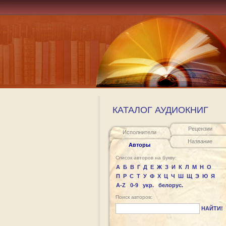
КАТАЛОГ АУДИОКНИГ
Рецензии
Исполнители
Название
Авторы
Список авторов на букву:
А
Б
В
Г
Д
Е
Ж
З
И
К
Л
М
Н
О
П
Р
С
Т
У
Ф
Х
Ц
Ч
Ш
Щ
Э
Ю
Я
A-Z
0-9
укр.
белорус.
Поиск авторов:
НАЙТИ!