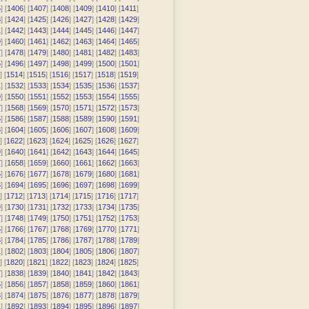
5
] [
1406
] [
1407
] [
1408
] [
1409
] [
1410
] [
1411
]
3
] [
1424
] [
1425
] [
1426
] [
1427
] [
1428
] [
1429
]
1
] [
1442
] [
1443
] [
1444
] [
1445
] [
1446
] [
1447
]
9
] [
1460
] [
1461
] [
1462
] [
1463
] [
1464
] [
1465
]
7
] [
1478
] [
1479
] [
1480
] [
1481
] [
1482
] [
1483
]
5
] [
1496
] [
1497
] [
1498
] [
1499
] [
1500
] [
1501
]
] [
1514
] [
1515
] [
1516
] [
1517
] [
1518
] [
1519
]
1
] [
1532
] [
1533
] [
1534
] [
1535
] [
1536
] [
1537
]
9
] [
1550
] [
1551
] [
1552
] [
1553
] [
1554
] [
1555
]
7
] [
1568
] [
1569
] [
1570
] [
1571
] [
1572
] [
1573
]
5
] [
1586
] [
1587
] [
1588
] [
1589
] [
1590
] [
1591
]
3
] [
1604
] [
1605
] [
1606
] [
1607
] [
1608
] [
1609
]
] [
1622
] [
1623
] [
1624
] [
1625
] [
1626
] [
1627
]
9
] [
1640
] [
1641
] [
1642
] [
1643
] [
1644
] [
1645
]
7
] [
1658
] [
1659
] [
1660
] [
1661
] [
1662
] [
1663
]
5
] [
1676
] [
1677
] [
1678
] [
1679
] [
1680
] [
1681
]
3
] [
1694
] [
1695
] [
1696
] [
1697
] [
1698
] [
1699
]
] [
1712
] [
1713
] [
1714
] [
1715
] [
1716
] [
1717
]
9
] [
1730
] [
1731
] [
1732
] [
1733
] [
1734
] [
1735
]
7
] [
1748
] [
1749
] [
1750
] [
1751
] [
1752
] [
1753
]
5
] [
1766
] [
1767
] [
1768
] [
1769
] [
1770
] [
1771
]
3
] [
1784
] [
1785
] [
1786
] [
1787
] [
1788
] [
1789
]
1
] [
1802
] [
1803
] [
1804
] [
1805
] [
1806
] [
1807
]
] [
1820
] [
1821
] [
1822
] [
1823
] [
1824
] [
1825
]
7
] [
1838
] [
1839
] [
1840
] [
1841
] [
1842
] [
1843
]
5
] [
1856
] [
1857
] [
1858
] [
1859
] [
1860
] [
1861
]
3
] [
1874
] [
1875
] [
1876
] [
1877
] [
1878
] [
1879
]
1
] [
1892
] [
1893
] [
1894
] [
1895
] [
1896
] [
1897
]