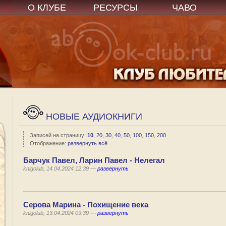
О КЛУБЕ
РЕСУРСЫ
ЧАВО
НОВЫЕ АУДИОКНИГИ
Записей на страницу:
10
,
20
,
30
,
40
,
50
,
100
,
150
,
200
Отображение:
развернуть всё
Барчук Павел, Ларин Павел - Нелегал
knigolub, 14.04.2024 12:39 —
развернуть
Серова Марина - Похищение века
knigolub, 13.04.2024 09:39 —
развернуть