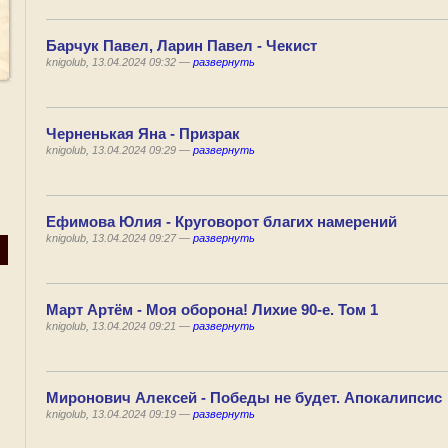
Барчук Павел, Ларин Павел - Чекист
knigolub, 13.04.2024 09:32 —
развернуть
Черненькая Яна - Призрак
knigolub, 13.04.2024 09:29 —
развернуть
Ефимова Юлия - Круговорот благих намерений
knigolub, 13.04.2024 09:27 —
развернуть
Март Артём - Моя оборона! Лихие 90-е. Том 1
knigolub, 13.04.2024 09:21 —
развернуть
Миронович Алексей - Победы не будет. Апокалипсис
knigolub, 13.04.2024 09:19 —
развернуть