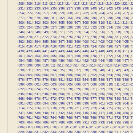
[
208
] [
209
] [
210
] [
211
] [
212
] [
213
] [
214
] [
215
] [
216
] [
217
] [
218
] [
219
] [
220
] [
221
] [
2
[
231
] [
232
] [
233
] [
234
] [
235
] [
236
] [
237
] [
238
] [
239
] [
240
] [
241
] [
242
] [
243
] [
244
] [
2
[
254
] [
255
] [
256
] [
257
] [
258
] [
259
] [
260
] [
261
] [
262
] [
263
] [
264
] [
265
] [
266
] [
267
] [
2
[
277
] [
278
] [
279
] [
280
] [
281
] [
282
] [
283
] [
284
] [
285
] [
286
] [
287
] [
288
] [
289
] [
290
] [
2
[
300
] [
301
] [
302
] [
303
] [
304
] [
305
] [
306
] [
307
] [
308
] [
309
] [
310
] [
311
] [
312
] [
313
] [
3
[
323
] [
324
] [
325
] [
326
] [
327
] [
328
] [
329
] [
330
] [
331
] [
332
] [
333
] [
334
] [
335
] [
336
] [
3
[
346
] [
347
] [
348
] [
349
] [
350
] [
351
] [
352
] [
353
] [
354
] [
355
] [
356
] [
357
] [
358
] [
359
] [
3
[
369
] [
370
] [
371
] [
372
] [
373
] [
374
] [
375
] [
376
] [
377
] [
378
] [
379
] [
380
] [
381
] [
382
] [
3
[
392
] [
393
] [
394
] [
395
] [
396
] [
397
] [
398
] [
399
] [
400
] [
401
] [
402
] [
403
] [
404
] [
405
] [
4
[
415
] [
416
] [
417
] [
418
] [
419
] [
420
] [
421
] [
422
] [
423
] [
424
] [
425
] [
426
] [
427
] [
428
] [
4
[
438
] [
439
] [
440
] [
441
] [
442
] [
443
] [
444
] [
445
] [
446
] [
447
] [
448
] [
449
] [
450
] [
451
] [
4
[
461
] [
462
] [
463
] [
464
] [
465
] [
466
] [
467
] [
468
] [
469
] [
470
] [
471
] [
472
] [
473
] [
474
] [
4
[
484
] [
485
] [
486
] [
487
] [
488
] [
489
] [
490
] [
491
] [
492
] [
493
] [
494
] [
495
] [
496
] [
497
] [
4
[
507
] [
508
] [
509
] [
510
] [
511
] [
512
] [
513
] [
514
] [
515
] [
516
] [
517
] [
518
] [
519
] [
520
] [
5
[
530
] [
531
] [
532
] [
533
] [
534
] [
535
] [
536
] [
537
] [
538
] [
539
] [
540
] [
541
] [
542
] [
543
] [
5
[
553
] [
554
] [
555
] [
556
] [
557
] [
558
] [
559
] [
560
] [
561
] [
562
] [
563
] [
564
] [
565
] [
566
] [
5
[
576
] [
577
] [
578
] [
579
] [
580
] [
581
] [
582
] [
583
] [
584
] [
585
] [
586
] [
587
] [
588
] [
589
] [
5
[
599
] [
600
] [
601
] [
602
] [
603
] [
604
] [
605
] [
606
] [
607
] [
608
] [
609
] [
610
] [
611
] [
612
] [
6
[
622
] [
623
] [
624
] [
625
] [
626
] [
627
] [
628
] [
629
] [
630
] [
631
] [
632
] [
633
] [
634
] [
635
] [
6
[
645
] [
646
] [
647
] [
648
] [
649
] [
650
] [
651
] [
652
] [
653
] [
654
] [
655
] [
656
] [
657
] [
658
] [
6
[
668
] [
669
] [
670
] [
671
] [
672
] [
673
] [
674
] [
675
] [
676
] [
677
] [
678
] [
679
] [
680
] [
681
] [
6
[
691
] [
692
] [
693
] [
694
] [
695
] [
696
] [
697
] [
698
] [
699
] [
700
] [
701
] [
702
] [
703
] [
704
] [
7
[
714
] [
715
] [
716
] [
717
] [
718
] [
719
] [
720
] [
721
] [
722
] [
723
] [
724
] [
725
] [
726
] [
727
] [
7
[
737
] [
738
] [
739
] [
740
] [
741
] [
742
] [
743
] [
744
] [
745
] [
746
] [
747
] [
748
] [
749
] [
750
] [
7
[
760
] [
761
] [
762
] [
763
] [
764
] [
765
] [
766
] [
767
] [
768
] [
769
] [
770
] [
771
] [
772
] [
773
] [
7
[
783
] [
784
] [
785
] [
786
] [
787
] [
788
] [
789
] [
790
] [
791
] [
792
] [
793
] [
794
] [
795
] [
796
] [
7
[
806
] [
807
] [
808
] [
809
] [
810
] [
811
] [
812
] [
813
] [
814
] [
815
] [
816
] [
817
] [
818
] [
819
] [
8
[
829
] [
830
] [
831
] [
832
] [
833
] [
834
] [
835
] [
836
] [
837
] [
838
] [
839
] [
840
] [
841
] [
842
] [
8