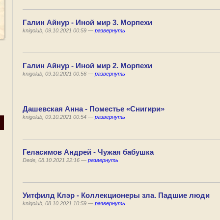
Галин Айнур - Иной мир 3. Морпехи
knigolub, 09.10.2021 00:59 —
развернуть
Галин Айнур - Иной мир 2. Морпехи
knigolub, 09.10.2021 00:56 —
развернуть
Дашевская Анна - Поместье «Снигири»
knigolub, 09.10.2021 00:54 —
развернуть
Геласимов Андрей - Чужая бабушка
Dede, 08.10.2021 22:16 —
развернуть
Уитфилд Клэр - Коллекционеры зла. Падшие люди
knigolub, 08.10.2021 10:59 —
развернуть