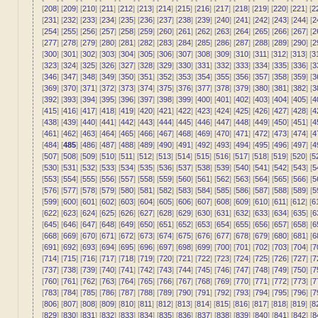
[
208
] [
209
] [
210
] [
211
] [
212
] [
213
] [
214
] [
215
] [
216
] [
217
] [
218
] [
219
] [
220
] [
221
] [
2
[
231
] [
232
] [
233
] [
234
] [
235
] [
236
] [
237
] [
238
] [
239
] [
240
] [
241
] [
242
] [
243
] [
244
] [
2
[
254
] [
255
] [
256
] [
257
] [
258
] [
259
] [
260
] [
261
] [
262
] [
263
] [
264
] [
265
] [
266
] [
267
] [
2
[
277
] [
278
] [
279
] [
280
] [
281
] [
282
] [
283
] [
284
] [
285
] [
286
] [
287
] [
288
] [
289
] [
290
] [
2
[
300
] [
301
] [
302
] [
303
] [
304
] [
305
] [
306
] [
307
] [
308
] [
309
] [
310
] [
311
] [
312
] [
313
] [
3
[
323
] [
324
] [
325
] [
326
] [
327
] [
328
] [
329
] [
330
] [
331
] [
332
] [
333
] [
334
] [
335
] [
336
] [
3
[
346
] [
347
] [
348
] [
349
] [
350
] [
351
] [
352
] [
353
] [
354
] [
355
] [
356
] [
357
] [
358
] [
359
] [
3
[
369
] [
370
] [
371
] [
372
] [
373
] [
374
] [
375
] [
376
] [
377
] [
378
] [
379
] [
380
] [
381
] [
382
] [
3
[
392
] [
393
] [
394
] [
395
] [
396
] [
397
] [
398
] [
399
] [
400
] [
401
] [
402
] [
403
] [
404
] [
405
] [
4
[
415
] [
416
] [
417
] [
418
] [
419
] [
420
] [
421
] [
422
] [
423
] [
424
] [
425
] [
426
] [
427
] [
428
] [
4
[
438
] [
439
] [
440
] [
441
] [
442
] [
443
] [
444
] [
445
] [
446
] [
447
] [
448
] [
449
] [
450
] [
451
] [
4
[
461
] [
462
] [
463
] [
464
] [
465
] [
466
] [
467
] [
468
] [
469
] [
470
] [
471
] [
472
] [
473
] [
474
] [
4
[
484
] [
485
] [
486
] [
487
] [
488
] [
489
] [
490
] [
491
] [
492
] [
493
] [
494
] [
495
] [
496
] [
497
] [
4
[
507
] [
508
] [
509
] [
510
] [
511
] [
512
] [
513
] [
514
] [
515
] [
516
] [
517
] [
518
] [
519
] [
520
] [
5
[
530
] [
531
] [
532
] [
533
] [
534
] [
535
] [
536
] [
537
] [
538
] [
539
] [
540
] [
541
] [
542
] [
543
] [
5
[
553
] [
554
] [
555
] [
556
] [
557
] [
558
] [
559
] [
560
] [
561
] [
562
] [
563
] [
564
] [
565
] [
566
] [
5
[
576
] [
577
] [
578
] [
579
] [
580
] [
581
] [
582
] [
583
] [
584
] [
585
] [
586
] [
587
] [
588
] [
589
] [
5
[
599
] [
600
] [
601
] [
602
] [
603
] [
604
] [
605
] [
606
] [
607
] [
608
] [
609
] [
610
] [
611
] [
612
] [
6
[
622
] [
623
] [
624
] [
625
] [
626
] [
627
] [
628
] [
629
] [
630
] [
631
] [
632
] [
633
] [
634
] [
635
] [
6
[
645
] [
646
] [
647
] [
648
] [
649
] [
650
] [
651
] [
652
] [
653
] [
654
] [
655
] [
656
] [
657
] [
658
] [
6
[
668
] [
669
] [
670
] [
671
] [
672
] [
673
] [
674
] [
675
] [
676
] [
677
] [
678
] [
679
] [
680
] [
681
] [
6
[
691
] [
692
] [
693
] [
694
] [
695
] [
696
] [
697
] [
698
] [
699
] [
700
] [
701
] [
702
] [
703
] [
704
] [
7
[
714
] [
715
] [
716
] [
717
] [
718
] [
719
] [
720
] [
721
] [
722
] [
723
] [
724
] [
725
] [
726
] [
727
] [
7
[
737
] [
738
] [
739
] [
740
] [
741
] [
742
] [
743
] [
744
] [
745
] [
746
] [
747
] [
748
] [
749
] [
750
] [
7
[
760
] [
761
] [
762
] [
763
] [
764
] [
765
] [
766
] [
767
] [
768
] [
769
] [
770
] [
771
] [
772
] [
773
] [
7
[
783
] [
784
] [
785
] [
786
] [
787
] [
788
] [
789
] [
790
] [
791
] [
792
] [
793
] [
794
] [
795
] [
796
] [
7
[
806
] [
807
] [
808
] [
809
] [
810
] [
811
] [
812
] [
813
] [
814
] [
815
] [
816
] [
817
] [
818
] [
819
] [
8
[
829
] [
830
] [
831
] [
832
] [
833
] [
834
] [
835
] [
836
] [
837
] [
838
] [
839
] [
840
] [
841
] [
842
] [
8