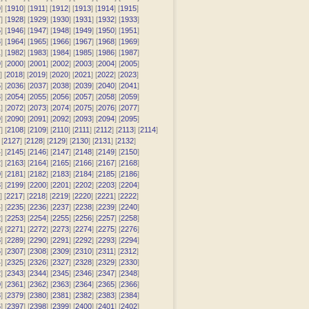
9
] [
1910
] [
1911
] [
1912
] [
1913
] [
1914
] [
1915
]
7
] [
1928
] [
1929
] [
1930
] [
1931
] [
1932
] [
1933
]
5
] [
1946
] [
1947
] [
1948
] [
1949
] [
1950
] [
1951
]
3
] [
1964
] [
1965
] [
1966
] [
1967
] [
1968
] [
1969
]
1
] [
1982
] [
1983
] [
1984
] [
1985
] [
1986
] [
1987
]
9
] [
2000
] [
2001
] [
2002
] [
2003
] [
2004
] [
2005
]
] [
2018
] [
2019
] [
2020
] [
2021
] [
2022
] [
2023
]
5
] [
2036
] [
2037
] [
2038
] [
2039
] [
2040
] [
2041
]
3
] [
2054
] [
2055
] [
2056
] [
2057
] [
2058
] [
2059
]
1
] [
2072
] [
2073
] [
2074
] [
2075
] [
2076
] [
2077
]
9
] [
2090
] [
2091
] [
2092
] [
2093
] [
2094
] [
2095
]
7
] [
2108
] [
2109
] [
2110
] [
2111
] [
2112
] [
2113
] [
2114
]
 [
2127
] [
2128
] [
2129
] [
2130
] [
2131
] [
2132
]
4
] [
2145
] [
2146
] [
2147
] [
2148
] [
2149
] [
2150
]
2
] [
2163
] [
2164
] [
2165
] [
2166
] [
2167
] [
2168
]
0
] [
2181
] [
2182
] [
2183
] [
2184
] [
2185
] [
2186
]
8
] [
2199
] [
2200
] [
2201
] [
2202
] [
2203
] [
2204
]
] [
2217
] [
2218
] [
2219
] [
2220
] [
2221
] [
2222
]
4
] [
2235
] [
2236
] [
2237
] [
2238
] [
2239
] [
2240
]
2
] [
2253
] [
2254
] [
2255
] [
2256
] [
2257
] [
2258
]
0
] [
2271
] [
2272
] [
2273
] [
2274
] [
2275
] [
2276
]
8
] [
2289
] [
2290
] [
2291
] [
2292
] [
2293
] [
2294
]
6
] [
2307
] [
2308
] [
2309
] [
2310
] [
2311
] [
2312
]
4
] [
2325
] [
2326
] [
2327
] [
2328
] [
2329
] [
2330
]
2
] [
2343
] [
2344
] [
2345
] [
2346
] [
2347
] [
2348
]
0
] [
2361
] [
2362
] [
2363
] [
2364
] [
2365
] [
2366
]
8
] [
2379
] [
2380
] [
2381
] [
2382
] [
2383
] [
2384
]
6
] [
2397
] [
2398
] [
2399
] [
2400
] [
2401
] [
2402
]