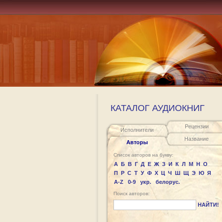
КАТАЛОГ АУДИОКНИГ
Рецензии
Исполнители
Название
Авторы
Список авторов на букву:
А
Б
В
Г
Д
Е
Ж
З
И
К
Л
М
Н
О
П
Р
С
Т
У
Ф
Х
Ц
Ч
Ш
Щ
Э
Ю
Я
A-Z
0-9
укр.
белорус.
Поиск авторов:
НАЙТИ!