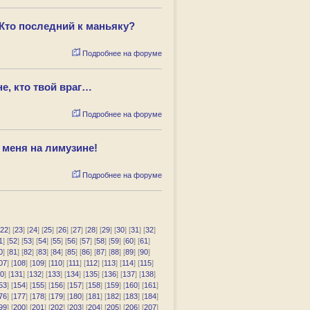
 Кто последний к маньяку?
Подробнее на форуме
е, кто твой враг…
Подробнее на форуме
 меня на лимузине!
Подробнее на форуме
22
] [
23
] [
24
] [
25
] [
26
] [
27
] [
28
] [
29
] [
30
] [
31
] [
32
]
1
] [
52
] [
53
] [
54
] [
55
] [
56
] [
57
] [
58
] [
59
] [
60
] [
61
]
0
] [
81
] [
82
] [
83
] [
84
] [
85
] [
86
] [
87
] [
88
] [
89
] [
90
]
07
] [
108
] [
109
] [
110
] [
111
] [
112
] [
113
] [
114
] [
115
]
0
] [
131
] [
132
] [
133
] [
134
] [
135
] [
136
] [
137
] [
138
]
53
] [
154
] [
155
] [
156
] [
157
] [
158
] [
159
] [
160
] [
161
]
76
] [
177
] [
178
] [
179
] [
180
] [
181
] [
182
] [
183
] [
184
]
99
] [
200
] [
201
] [
202
] [
203
] [
204
] [
205
] [
206
] [
207
]