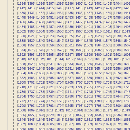
[
1394
] [
1395
] [
1396
] [
1397
] [
1398
] [
1399
] [
1400
] [
1401
] [
1402
] [
1403
] [
1404
] [
140
[
1412
] [
1413
] [
1414
] [
1415
] [
1416
] [
1417
] [
1418
] [
1419
] [
1420
] [
1421
] [
1422
] [
142
[
1430
] [
1431
] [
1432
] [
1433
] [
1434
] [
1435
] [
1436
] [
1437
] [
1438
] [
1439
] [
1440
] [
144
[
1448
] [
1449
] [
1450
] [
1451
] [
1452
] [
1453
] [
1454
] [
1455
] [
1456
] [
1457
] [
1458
] [
145
[
1466
] [
1467
] [
1468
] [
1469
] [
1470
] [
1471
] [
1472
] [
1473
] [
1474
] [
1475
] [
1476
] [
147
[
1484
] [
1485
] [
1486
] [
1487
] [
1488
] [
1489
] [
1490
] [
1491
] [
1492
] [
1493
] [
1494
] [
149
[
1502
] [
1503
] [
1504
] [
1505
] [
1506
] [
1507
] [
1508
] [
1509
] [
1510
] [
1511
] [
1512
] [
1513
[
1520
] [
1521
] [
1522
] [
1523
] [
1524
] [
1525
] [
1526
] [
1527
] [
1528
] [
1529
] [
1530
] [
153
[
1538
] [
1539
] [
1540
] [
1541
] [
1542
] [
1543
] [
1544
] [
1545
] [
1546
] [
1547
] [
1548
] [
154
[
1556
] [
1557
] [
1558
] [
1559
] [
1560
] [
1561
] [
1562
] [
1563
] [
1564
] [
1565
] [
1566
] [
156
[
1574
] [
1575
] [
1576
] [
1577
] [
1578
] [
1579
] [
1580
] [
1581
] [
1582
] [
1583
] [
1584
] [
158
[
1592
] [
1593
] [
1594
] [
1595
] [
1596
] [
1597
] [
1598
] [
1599
] [
1600
] [
1601
] [
1602
] [
160
[
1610
] [
1611
] [
1612
] [
1613
] [
1614
] [
1615
] [
1616
] [
1617
] [
1618
] [
1619
] [
1620
] [
1621
[
1628
] [
1629
] [
1630
] [
1631
] [
1632
] [
1633
] [
1634
] [
1635
] [
1636
] [
1637
] [
1638
] [
163
[
1646
] [
1647
] [
1648
] [
1649
] [
1650
] [
1651
] [
1652
] [
1653
] [
1654
] [
1655
] [
1656
] [
165
[
1664
] [
1665
] [
1666
] [
1667
] [
1668
] [
1669
] [
1670
] [
1671
] [
1672
] [
1673
] [
1674
] [
167
[
1682
] [
1683
] [
1684
] [
1685
] [
1686
] [
1687
] [
1688
] [
1689
] [
1690
] [
1691
] [
1692
] [
169
[
1700
] [
1701
] [
1702
] [
1703
] [
1704
] [
1705
] [
1706
] [
1707
] [
1708
] [
1709
] [
1710
] [
1711
[
1718
] [
1719
] [
1720
] [
1721
] [
1722
] [
1723
] [
1724
] [
1725
] [
1726
] [
1727
] [
1728
] [
172
[
1736
] [
1737
] [
1738
] [
1739
] [
1740
] [
1741
] [
1742
] [
1743
] [
1744
] [
1745
] [
1746
] [
174
[
1754
] [
1755
] [
1756
] [
1757
] [
1758
] [
1759
] [
1760
] [
1761
] [
1762
] [
1763
] [
1764
] [
176
[
1772
] [
1773
] [
1774
] [
1775
] [
1776
] [
1777
] [
1778
] [
1779
] [
1780
] [
1781
] [
1782
] [
178
[
1790
] [
1791
] [
1792
] [
1793
] [
1794
] [
1795
] [
1796
] [
1797
] [
1798
] [
1799
] [
1800
] [
180
[
1808
] [
1809
] [
1810
] [
1811
] [
1812
] [
1813
] [
1814
] [
1815
] [
1816
] [
1817
] [
1818
] [
1819
[
1826
] [
1827
] [
1828
] [
1829
] [
1830
] [
1831
] [
1832
] [
1833
] [
1834
] [
1835
] [
1836
] [
183
[
1844
] [
1845
] [
1846
] [
1847
] [
1848
] [
1849
] [
1850
] [
1851
] [
1852
] [
1853
] [
1854
] [
185
[
1862
] [
1863
] [
1864
] [
1865
] [
1866
] [
1867
] [
1868
] [
1869
] [
1870
] [
1871
] [
1872
] [
187
[
1880
] [
1881
] [
1882
] [
1883
] [
1884
] [
1885
] [
1886
] [
1887
] [
1888
] [
1889
] [
1890
] [
189