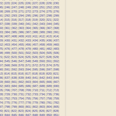
22
] [
223
] [
224
] [
225
] [
226
] [
227
] [
228
] [
229
] [
230
]
45
] [
246
] [
247
] [
248
] [
249
] [
250
] [
251
] [
252
] [
253
]
68
] [
269
] [
270
] [
271
] [
272
] [
273
] [
274
] [
275
] [
276
]
91
] [
292
] [
293
] [
294
] [
295
] [
296
] [
297
] [
298
] [
299
]
14
] [
315
] [
316
] [
317
] [
318
] [
319
] [
320
] [
321
] [
322
]
37
] [
338
] [
339
] [
340
] [
341
] [
342
] [
343
] [
344
] [
345
]
60
] [
361
] [
362
] [
363
] [
364
] [
365
] [
366
] [
367
] [
368
]
83
] [
384
] [
385
] [
386
] [
387
] [
388
] [
389
] [
390
] [
391
]
06
] [
407
] [
408
] [
409
] [
410
] [
411
] [
412
] [
413
] [
414
]
29
] [
430
] [
431
] [
432
] [
433
] [
434
] [
435
] [
436
] [
437
]
52
] [
453
] [
454
] [
455
] [
456
] [
457
] [
458
] [
459
] [
460
]
75
] [
476
] [
477
] [
478
] [
479
] [
480
] [
481
] [
482
] [
483
]
98
] [
499
] [
500
] [
501
] [
502
] [
503
] [
504
] [
505
] [
506
]
21
] [
522
] [
523
] [
524
] [
525
] [
526
] [
527
] [
528
] [
529
]
44
] [
545
] [
546
] [
547
] [
548
] [
549
] [
550
] [
551
] [
552
]
67
] [
568
] [
569
] [
570
] [
571
] [
572
] [
573
] [
574
] [
575
]
90
] [
591
] [
592
] [
593
] [
594
] [
595
] [
596
] [
597
] [
598
]
13
] [
614
] [
615
] [
616
] [
617
] [
618
] [
619
] [
620
] [
621
]
36
] [
637
] [
638
] [
639
] [
640
] [
641
] [
642
] [
643
] [
644
]
59
] [
660
] [
661
] [
662
] [
663
] [
664
] [
665
] [
666
] [
667
]
82
] [
683
] [
684
] [
685
] [
686
] [
687
] [
688
] [
689
] [
690
]
05
] [
706
] [
707
] [
708
] [
709
] [
710
] [
711
] [
712
] [
713
]
28
] [
729
] [
730
] [
731
] [
732
] [
733
] [
734
] [
735
] [
736
]
51
] [
752
] [
753
] [
754
] [
755
] [
756
] [
757
] [
758
] [
759
]
74
] [
775
] [
776
] [
777
] [
778
] [
779
] [
780
] [
781
] [
782
]
97
] [
798
] [
799
] [
800
] [
801
] [
802
] [
803
] [
804
] [
805
]
20
] [
821
] [
822
] [
823
] [
824
] [
825
] [
826
] [
827
] [
828
]
43
] [
844
] [
845
] [
846
] [
847
] [
848
] [
849
] [
850
] [
851
]