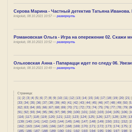
Серова Марина - Частный детектив Татьяна Иванова.
knigolub, 08.10.2021 10:57 —
развернуть
Романовская Ольга - Игра на опережение 02. Скажи мн
knigolub, 08.10.2021 10:52 —
развернуть
Ольховская Анна - Папарацци идет по следу 06. Увези
knigolub, 08.10.2021 10:49 —
развернуть
Страница:
[
1
] [
2
] [
3
] [
4
] [
5
] [
6
] [
7
] [
8
] [
9
] [
10
] [
11
] [
12
] [
13
] [
14
] [
15
] [
16
] [
17
] [
18
] [
19
] [
20
] [
21
] [
[
33
] [
34
] [
35
] [
36
] [
37
] [
38
] [
39
] [
40
] [
41
] [
42
] [
43
] [
44
] [
45
] [
46
] [
47
] [
48
] [
49
] [
50
] [
5
[
62
] [
63
] [
64
] [
65
] [
66
] [
67
] [
68
] [
69
] [
70
] [
71
] [
72
] [
73
] [
74
] [
75
] [
76
] [
77
] [
78
] [
79
] [
8
[
91
] [
92
] [
93
] [
94
] [
95
] [
96
] [
97
] [
98
] [
99
] [
100
] [
101
] [
102
] [
103
] [
104
] [
105
] [
106
] [
1
[
116
] [
117
] [
118
] [
119
] [
120
] [
121
] [
122
] [
123
] [
124
] [
125
] [
126
] [
127
] [
128
] [
129
] [
13
[
139
] [
140
] [
141
] [
142
] [
143
] [
144
] [
145
] [
146
] [
147
] [
148
] [
149
] [
150
] [
151
] [
152
] [
1
[
162
] [
163
] [
164
] [
165
] [
166
] [
167
] [
168
] [
169
] [
170
] [
171
] [
172
] [
173
] [
174
] [
175
] [
1
[
185
] [
186
] [
187
] [
188
] [
189
] [
190
] [
191
] [
192
] [
193
] [
194
] [
195
] [
196
] [
197
] [
198
] [
1