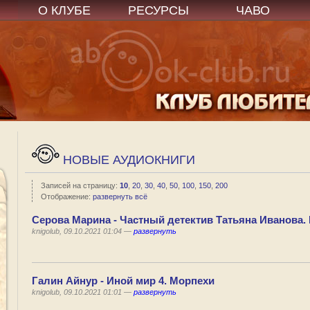
О КЛУБЕ
РЕСУРСЫ
ЧАВО
НОВЫЕ АУДИОКНИГИ
Записей на страницу:
10
,
20
,
30
,
40
,
50
,
100
,
150
,
200
Отображение:
развернуть всё
Серова Марина - Частный детектив Татьяна Иванова.
knigolub, 09.10.2021 01:04 —
развернуть
Галин Айнур - Иной мир 4. Морпехи
knigolub, 09.10.2021 01:01 —
развернуть