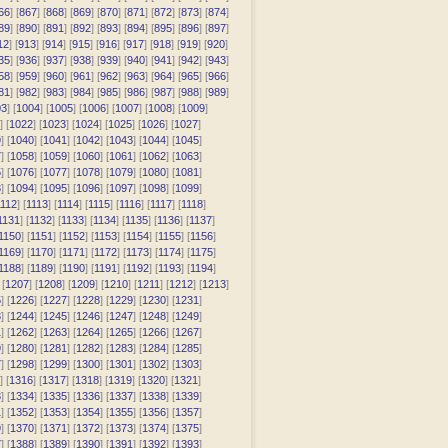
66
] [
867
] [
868
] [
869
] [
870
] [
871
] [
872
] [
873
] [
874
]
89
] [
890
] [
891
] [
892
] [
893
] [
894
] [
895
] [
896
] [
897
]
12
] [
913
] [
914
] [
915
] [
916
] [
917
] [
918
] [
919
] [
920
]
35
] [
936
] [
937
] [
938
] [
939
] [
940
] [
941
] [
942
] [
943
]
58
] [
959
] [
960
] [
961
] [
962
] [
963
] [
964
] [
965
] [
966
]
81
] [
982
] [
983
] [
984
] [
985
] [
986
] [
987
] [
988
] [
989
]
03
] [
1004
] [
1005
] [
1006
] [
1007
] [
1008
] [
1009
]
] [
1022
] [
1023
] [
1024
] [
1025
] [
1026
] [
1027
]
9
] [
1040
] [
1041
] [
1042
] [
1043
] [
1044
] [
1045
]
7
] [
1058
] [
1059
] [
1060
] [
1061
] [
1062
] [
1063
]
5
] [
1076
] [
1077
] [
1078
] [
1079
] [
1080
] [
1081
]
3
] [
1094
] [
1095
] [
1096
] [
1097
] [
1098
] [
1099
]
112
] [
1113
] [
1114
] [
1115
] [
1116
] [
1117
] [
1118
]
1131
] [
1132
] [
1133
] [
1134
] [
1135
] [
1136
] [
1137
]
1150
] [
1151
] [
1152
] [
1153
] [
1154
] [
1155
] [
1156
]
1169
] [
1170
] [
1171
] [
1172
] [
1173
] [
1174
] [
1175
]
1188
] [
1189
] [
1190
] [
1191
] [
1192
] [
1193
] [
1194
]
 [
1207
] [
1208
] [
1209
] [
1210
] [
1211
] [
1212
] [
1213
]
5
] [
1226
] [
1227
] [
1228
] [
1229
] [
1230
] [
1231
]
3
] [
1244
] [
1245
] [
1246
] [
1247
] [
1248
] [
1249
]
1
] [
1262
] [
1263
] [
1264
] [
1265
] [
1266
] [
1267
]
9
] [
1280
] [
1281
] [
1282
] [
1283
] [
1284
] [
1285
]
7
] [
1298
] [
1299
] [
1300
] [
1301
] [
1302
] [
1303
]
] [
1316
] [
1317
] [
1318
] [
1319
] [
1320
] [
1321
]
3
] [
1334
] [
1335
] [
1336
] [
1337
] [
1338
] [
1339
]
1
] [
1352
] [
1353
] [
1354
] [
1355
] [
1356
] [
1357
]
9
] [
1370
] [
1371
] [
1372
] [
1373
] [
1374
] [
1375
]
7
] [
1388
] [
1389
] [
1390
] [
1391
] [
1392
] [
1393
]