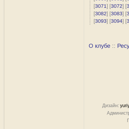
[
3071
] [
3072
] [
[
3082
] [
3083
] [
[
3093
] [
3094
] [
О клубе
::
Рес
Дизайн:
yuri
Админист