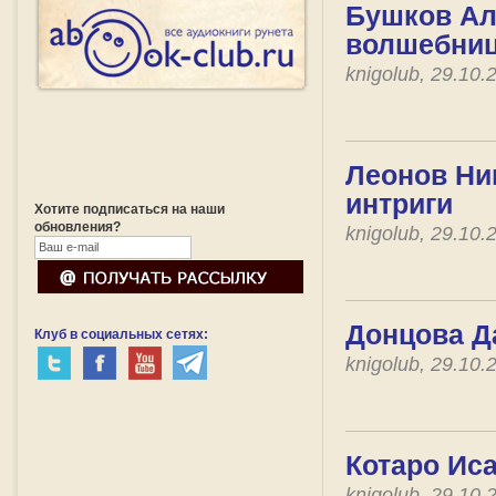
Бушков Ал
волшебни
knigolub, 29.10
Леонов Ни
интриги
Хотите подписаться на наши
обновления?
knigolub, 29.10
Донцова Д
Клуб в социальных сетях:
knigolub, 29.10
Котаро Иса
knigolub, 29.10