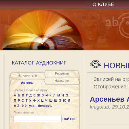
О КЛУБЕ
КАТАЛОГ АУДИОКНИГ
НОВЫЕ
Рецензии
Исполнители
Записей на ст
Название
Авторы
Отображение
Список авторов на букву:
А
Б
В
Г
Д
Е
Ж
З
И
К
Л
М
Н
О
Арсеньев 
П
Р
С
Т
У
Ф
Х
Ц
Ч
Ш
Щ
Э
Ю
Я
A-Z
0-9
укр.
белорус.
knigolub, 29.10
Поиск авторов:
НАЙТИ!