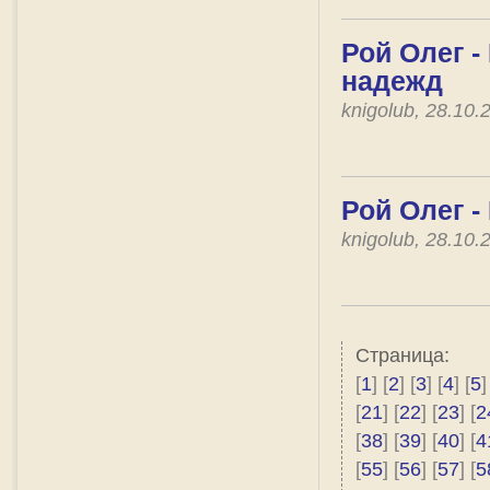
Рой Олег -
надежд
knigolub, 28.10
Рой Олег -
knigolub, 28.10
Страница:
[
1
] [
2
] [
3
] [
4
] [
5
]
[
21
] [
22
] [
23
] [
2
[
38
] [
39
] [
40
] [
4
[
55
] [
56
] [
57
] [
5