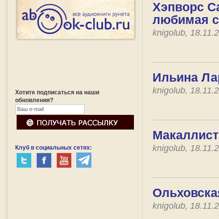
Хэпворс С
любимая с
knigolub, 18.11
Ильина Ла
knigolub, 18.11
Хотите подписаться на наши
обновления?
Макаллист
knigolub, 18.11
Клуб в социальных сетях:
Ольховска
knigolub, 18.11