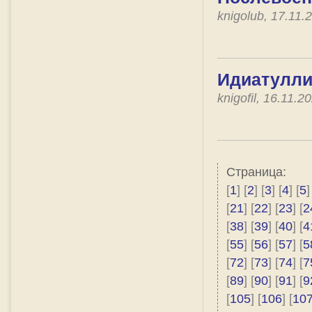
knigolub, 17.11
Идиатулли
knigofil, 16.11.
Страница:
[
1
] [
2
] [
3
] [
4
] [
5
]
[
21
] [
22
] [
23
] [
2
[
38
] [
39
] [
40
] [
4
[
55
] [
56
] [
57
] [
5
[
72
] [
73
] [
74
] [
7
[
89
] [
90
] [
91
] [
9
[
105
] [
106
] [
10