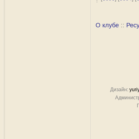
О клубе
::
Рес
Дизайн:
yuri
Админист