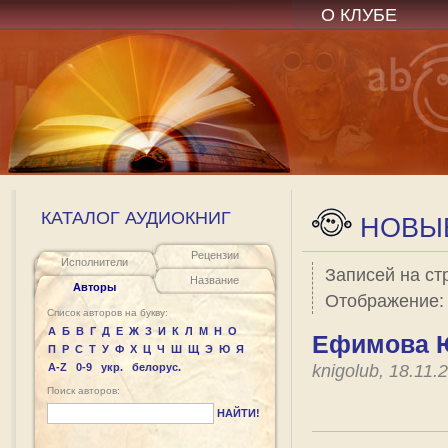
О КЛУБЕ
КАТАЛОГ АУДИОКНИГ
НОВЫЕ
Рецензии
Исполнители
Записей на ст
Название
Авторы
Отображение
Список авторов на букву:
А
Б
В
Г
Д
Е
Ж
З
И
К
Л
М
Н
О
Ефимова Ю
П
Р
С
Т
У
Ф
Х
Ц
Ч
Ш
Щ
Э
Ю
Я
A-Z
0-9
укр.
белорус.
knigolub, 18.11
Поиск авторов:
НАЙТИ!