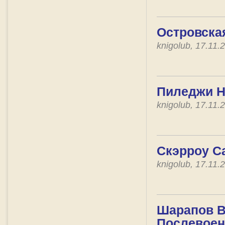
Островская
knigolub, 17.11
Пиледжи Н
knigolub, 17.11
Скэрроу Са
knigolub, 17.11
Шарапов Ва
Послевоен