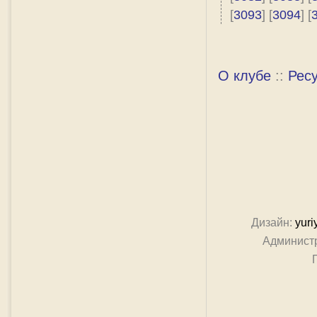
[
3093
] [
3094
] [
О клубе
::
Рес
Дизайн:
yuri
Админист