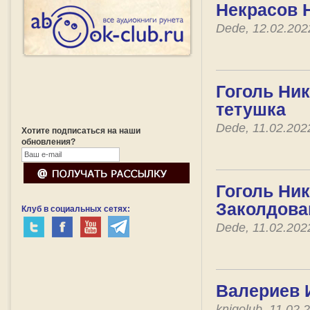
Некрасов Н
Dede, 12.02.20
Гоголь Ник
тетушка
Dede, 11.02.20
Хотите подписаться на наши
обновления?
Гоголь Ник
Заколдова
Клуб в социальных сетях:
Dede, 11.02.20
Валериев И
knigolub, 11.02