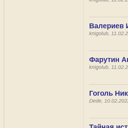
Валериев И
knigolub, 11.02
Фарутин А
knigolub, 11.02
Гоголь Ник
Dede, 10.02.20
Тайная ист