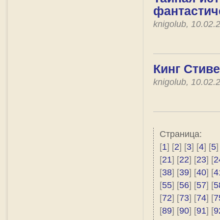
фантастич
knigolub, 10.02
Кинг Стиве
knigolub, 10.02
Страница:
[
1
] [
2
] [
3
] [
4
] [
5
]
[
21
] [
22
] [
23
] [
2
[
38
] [
39
] [
40
] [
4
[
55
] [
56
] [
57
] [
5
[
72
] [
73
] [
74
] [
7
[
89
] [
90
] [
91
] [
9