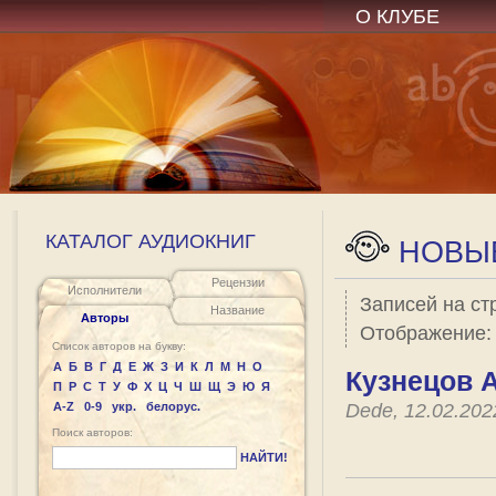
О КЛУБЕ
КАТАЛОГ АУДИОКНИГ
НОВЫЕ
Рецензии
Исполнители
Записей на ст
Название
Авторы
Отображение
Список авторов на букву:
А
Б
В
Г
Д
Е
Ж
З
И
К
Л
М
Н
О
Кузнецов 
П
Р
С
Т
У
Ф
Х
Ц
Ч
Ш
Щ
Э
Ю
Я
A-Z
0-9
укр.
белорус.
Dede, 12.02.20
Поиск авторов:
НАЙТИ!