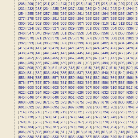
[
208
] [
209
] [
210
] [
211
] [
212
] [
213
] [
214
] [
215
] [
216
] [
217
] [
218
] [
219
] [
220
] [
221
] [
2
[
231
] [
232
] [
233
] [
234
] [
235
] [
236
] [
237
] [
238
] [
239
] [
240
] [
241
] [
242
] [
243
] [
244
] [
2
[
254
] [
255
] [
256
] [
257
] [
258
] [
259
] [
260
] [
261
] [
262
] [
263
] [
264
] [
265
] [
266
] [
267
] [
2
[
277
] [
278
] [
279
] [
280
] [
281
] [
282
] [
283
] [
284
] [
285
] [
286
] [
287
] [
288
] [
289
] [
290
] [
2
[
300
] [
301
] [
302
] [
303
] [
304
] [
305
] [
306
] [
307
] [
308
] [
309
] [
310
] [
311
] [
312
] [
313
] [
3
[
323
] [
324
] [
325
] [
326
] [
327
] [
328
] [
329
] [
330
] [
331
] [
332
] [
333
] [
334
] [
335
] [
336
] [
3
[
346
] [
347
] [
348
] [
349
] [
350
] [
351
] [
352
] [
353
] [
354
] [
355
] [
356
] [
357
] [
358
] [
359
] [
3
[
369
] [
370
] [
371
] [
372
] [
373
] [
374
] [
375
] [
376
] [
377
] [
378
] [
379
] [
380
] [
381
] [
382
] [
3
[
392
] [
393
] [
394
] [
395
] [
396
] [
397
] [
398
] [
399
] [
400
] [
401
] [
402
] [
403
] [
404
] [
405
] [
4
[
415
] [
416
] [
417
] [
418
] [
419
] [
420
] [
421
] [
422
] [
423
] [
424
] [
425
] [
426
] [
427
] [
428
] [
4
[
438
] [
439
] [
440
] [
441
] [
442
] [
443
] [
444
] [
445
] [
446
] [
447
] [
448
] [
449
] [
450
] [
451
] [
4
[
461
] [
462
] [
463
] [
464
] [
465
] [
466
] [
467
] [
468
] [
469
] [
470
] [
471
] [
472
] [
473
] [
474
] [
4
[
484
] [
485
] [
486
] [
487
] [
488
] [
489
] [
490
] [
491
] [
492
] [
493
] [
494
] [
495
] [
496
] [
497
] [
4
[
507
] [
508
] [
509
] [
510
] [
511
] [
512
] [
513
] [
514
] [
515
] [
516
] [
517
] [
518
] [
519
] [
520
] [
5
[
530
] [
531
] [
532
] [
533
] [
534
] [
535
] [
536
] [
537
] [
538
] [
539
] [
540
] [
541
] [
542
] [
543
] [
5
[
553
] [
554
] [
555
] [
556
] [
557
] [
558
] [
559
] [
560
] [
561
] [
562
] [
563
] [
564
] [
565
] [
566
] [
5
[
576
] [
577
] [
578
] [
579
] [
580
] [
581
] [
582
] [
583
] [
584
] [
585
] [
586
] [
587
] [
588
] [
589
] [
5
[
599
] [
600
] [
601
] [
602
] [
603
] [
604
] [
605
] [
606
] [
607
] [
608
] [
609
] [
610
] [
611
] [
612
] [
6
[
622
] [
623
] [
624
] [
625
] [
626
] [
627
] [
628
] [
629
] [
630
] [
631
] [
632
] [
633
] [
634
] [
635
] [
6
[
645
] [
646
] [
647
] [
648
] [
649
] [
650
] [
651
] [
652
] [
653
] [
654
] [
655
] [
656
] [
657
] [
658
] [
6
[
668
] [
669
] [
670
] [
671
] [
672
] [
673
] [
674
] [
675
] [
676
] [
677
] [
678
] [
679
] [
680
] [
681
] [
6
[
691
] [
692
] [
693
] [
694
] [
695
] [
696
] [
697
] [
698
] [
699
] [
700
] [
701
] [
702
] [
703
] [
704
] [
7
[
714
] [
715
] [
716
] [
717
] [
718
] [
719
] [
720
] [
721
] [
722
] [
723
] [
724
] [
725
] [
726
] [
727
] [
7
[
737
] [
738
] [
739
] [
740
] [
741
] [
742
] [
743
] [
744
] [
745
] [
746
] [
747
] [
748
] [
749
] [
750
] [
7
[
760
] [
761
] [
762
] [
763
] [
764
] [
765
] [
766
] [
767
] [
768
] [
769
] [
770
] [
771
] [
772
] [
773
] [
7
[
783
] [
784
] [
785
] [
786
] [
787
] [
788
] [
789
] [
790
] [
791
] [
792
] [
793
] [
794
] [
795
] [
796
] [
7
[
806
] [
807
] [
808
] [
809
] [
810
] [
811
] [
812
] [
813
] [
814
] [
815
] [
816
] [
817
] [
818
] [
819
] [
8
[
829
] [
830
] [
831
] [
832
] [
833
] [
834
] [
835
] [
836
] [
837
] [
838
] [
839
] [
840
] [
841
] [
842
] [
8