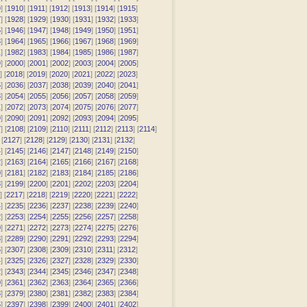
9
] [
1910
] [
1911
] [
1912
] [
1913
] [
1914
] [
1915
]
7
] [
1928
] [
1929
] [
1930
] [
1931
] [
1932
] [
1933
]
5
] [
1946
] [
1947
] [
1948
] [
1949
] [
1950
] [
1951
]
3
] [
1964
] [
1965
] [
1966
] [
1967
] [
1968
] [
1969
]
1
] [
1982
] [
1983
] [
1984
] [
1985
] [
1986
] [
1987
]
9
] [
2000
] [
2001
] [
2002
] [
2003
] [
2004
] [
2005
]
] [
2018
] [
2019
] [
2020
] [
2021
] [
2022
] [
2023
]
5
] [
2036
] [
2037
] [
2038
] [
2039
] [
2040
] [
2041
]
3
] [
2054
] [
2055
] [
2056
] [
2057
] [
2058
] [
2059
]
1
] [
2072
] [
2073
] [
2074
] [
2075
] [
2076
] [
2077
]
9
] [
2090
] [
2091
] [
2092
] [
2093
] [
2094
] [
2095
]
7
] [
2108
] [
2109
] [
2110
] [
2111
] [
2112
] [
2113
] [
2114
]
 [
2127
] [
2128
] [
2129
] [
2130
] [
2131
] [
2132
]
4
] [
2145
] [
2146
] [
2147
] [
2148
] [
2149
] [
2150
]
2
] [
2163
] [
2164
] [
2165
] [
2166
] [
2167
] [
2168
]
0
] [
2181
] [
2182
] [
2183
] [
2184
] [
2185
] [
2186
]
8
] [
2199
] [
2200
] [
2201
] [
2202
] [
2203
] [
2204
]
] [
2217
] [
2218
] [
2219
] [
2220
] [
2221
] [
2222
]
4
] [
2235
] [
2236
] [
2237
] [
2238
] [
2239
] [
2240
]
2
] [
2253
] [
2254
] [
2255
] [
2256
] [
2257
] [
2258
]
0
] [
2271
] [
2272
] [
2273
] [
2274
] [
2275
] [
2276
]
8
] [
2289
] [
2290
] [
2291
] [
2292
] [
2293
] [
2294
]
6
] [
2307
] [
2308
] [
2309
] [
2310
] [
2311
] [
2312
]
4
] [
2325
] [
2326
] [
2327
] [
2328
] [
2329
] [
2330
]
2
] [
2343
] [
2344
] [
2345
] [
2346
] [
2347
] [
2348
]
0
] [
2361
] [
2362
] [
2363
] [
2364
] [
2365
] [
2366
]
8
] [
2379
] [
2380
] [
2381
] [
2382
] [
2383
] [
2384
]
6
] [
2397
] [
2398
] [
2399
] [
2400
] [
2401
] [
2402
]