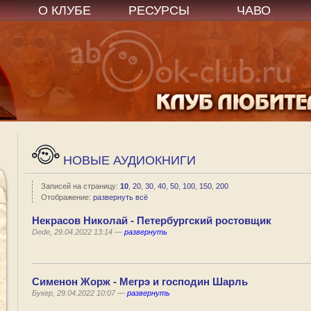
О КЛУБЕ
РЕСУРСЫ
ЧАВО
НОВЫЕ АУДИОКНИГИ
Записей на страницу:
10
,
20
,
30
,
40
,
50
,
100
,
150
,
200
Отображение:
развернуть всё
Некрасов Николай - Петербургский ростовщик
Dede, 29.04.2022 13:14 —
развернуть
Сименон Жорж - Мегрэ и господин Шарль
Букер, 29.04.2022 10:07 —
развернуть