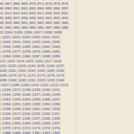
66
] [
867
] [
868
] [
869
] [
870
] [
871
] [
872
] [
873
] [
874
]
89
] [
890
] [
891
] [
892
] [
893
] [
894
] [
895
] [
896
] [
897
]
12
] [
913
] [
914
] [
915
] [
916
] [
917
] [
918
] [
919
] [
920
]
35
] [
936
] [
937
] [
938
] [
939
] [
940
] [
941
] [
942
] [
943
]
58
] [
959
] [
960
] [
961
] [
962
] [
963
] [
964
] [
965
] [
966
]
81
] [
982
] [
983
] [
984
] [
985
] [
986
] [
987
] [
988
] [
989
]
03
] [
1004
] [
1005
] [
1006
] [
1007
] [
1008
] [
1009
]
] [
1022
] [
1023
] [
1024
] [
1025
] [
1026
] [
1027
]
9
] [
1040
] [
1041
] [
1042
] [
1043
] [
1044
] [
1045
]
7
] [
1058
] [
1059
] [
1060
] [
1061
] [
1062
] [
1063
]
5
] [
1076
] [
1077
] [
1078
] [
1079
] [
1080
] [
1081
]
3
] [
1094
] [
1095
] [
1096
] [
1097
] [
1098
] [
1099
]
112
] [
1113
] [
1114
] [
1115
] [
1116
] [
1117
] [
1118
]
1131
] [
1132
] [
1133
] [
1134
] [
1135
] [
1136
] [
1137
]
1150
] [
1151
] [
1152
] [
1153
] [
1154
] [
1155
] [
1156
]
1169
] [
1170
] [
1171
] [
1172
] [
1173
] [
1174
] [
1175
]
1188
] [
1189
] [
1190
] [
1191
] [
1192
] [
1193
] [
1194
]
 [
1207
] [
1208
] [
1209
] [
1210
] [
1211
] [
1212
] [
1213
]
5
] [
1226
] [
1227
] [
1228
] [
1229
] [
1230
] [
1231
]
3
] [
1244
] [
1245
] [
1246
] [
1247
] [
1248
] [
1249
]
1
] [
1262
] [
1263
] [
1264
] [
1265
] [
1266
] [
1267
]
9
] [
1280
] [
1281
] [
1282
] [
1283
] [
1284
] [
1285
]
7
] [
1298
] [
1299
] [
1300
] [
1301
] [
1302
] [
1303
]
] [
1316
] [
1317
] [
1318
] [
1319
] [
1320
] [
1321
]
3
] [
1334
] [
1335
] [
1336
] [
1337
] [
1338
] [
1339
]
1
] [
1352
] [
1353
] [
1354
] [
1355
] [
1356
] [
1357
]
9
] [
1370
] [
1371
] [
1372
] [
1373
] [
1374
] [
1375
]
7
] [
1388
] [
1389
] [
1390
] [
1391
] [
1392
] [
1393
]