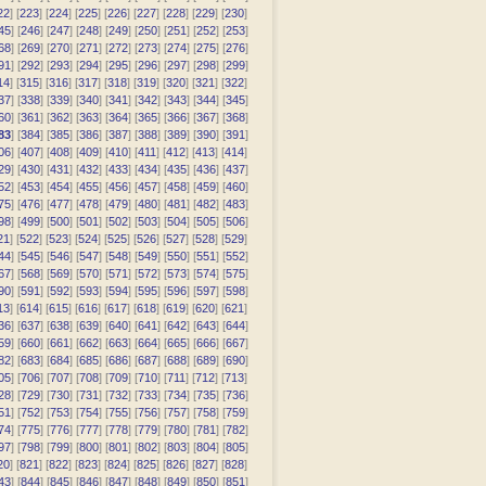
22
] [
223
] [
224
] [
225
] [
226
] [
227
] [
228
] [
229
] [
230
]
45
] [
246
] [
247
] [
248
] [
249
] [
250
] [
251
] [
252
] [
253
]
68
] [
269
] [
270
] [
271
] [
272
] [
273
] [
274
] [
275
] [
276
]
91
] [
292
] [
293
] [
294
] [
295
] [
296
] [
297
] [
298
] [
299
]
14
] [
315
] [
316
] [
317
] [
318
] [
319
] [
320
] [
321
] [
322
]
37
] [
338
] [
339
] [
340
] [
341
] [
342
] [
343
] [
344
] [
345
]
60
] [
361
] [
362
] [
363
] [
364
] [
365
] [
366
] [
367
] [
368
]
83
] [
384
] [
385
] [
386
] [
387
] [
388
] [
389
] [
390
] [
391
]
06
] [
407
] [
408
] [
409
] [
410
] [
411
] [
412
] [
413
] [
414
]
29
] [
430
] [
431
] [
432
] [
433
] [
434
] [
435
] [
436
] [
437
]
52
] [
453
] [
454
] [
455
] [
456
] [
457
] [
458
] [
459
] [
460
]
75
] [
476
] [
477
] [
478
] [
479
] [
480
] [
481
] [
482
] [
483
]
98
] [
499
] [
500
] [
501
] [
502
] [
503
] [
504
] [
505
] [
506
]
21
] [
522
] [
523
] [
524
] [
525
] [
526
] [
527
] [
528
] [
529
]
44
] [
545
] [
546
] [
547
] [
548
] [
549
] [
550
] [
551
] [
552
]
67
] [
568
] [
569
] [
570
] [
571
] [
572
] [
573
] [
574
] [
575
]
90
] [
591
] [
592
] [
593
] [
594
] [
595
] [
596
] [
597
] [
598
]
13
] [
614
] [
615
] [
616
] [
617
] [
618
] [
619
] [
620
] [
621
]
36
] [
637
] [
638
] [
639
] [
640
] [
641
] [
642
] [
643
] [
644
]
59
] [
660
] [
661
] [
662
] [
663
] [
664
] [
665
] [
666
] [
667
]
82
] [
683
] [
684
] [
685
] [
686
] [
687
] [
688
] [
689
] [
690
]
05
] [
706
] [
707
] [
708
] [
709
] [
710
] [
711
] [
712
] [
713
]
28
] [
729
] [
730
] [
731
] [
732
] [
733
] [
734
] [
735
] [
736
]
51
] [
752
] [
753
] [
754
] [
755
] [
756
] [
757
] [
758
] [
759
]
74
] [
775
] [
776
] [
777
] [
778
] [
779
] [
780
] [
781
] [
782
]
97
] [
798
] [
799
] [
800
] [
801
] [
802
] [
803
] [
804
] [
805
]
20
] [
821
] [
822
] [
823
] [
824
] [
825
] [
826
] [
827
] [
828
]
43
] [
844
] [
845
] [
846
] [
847
] [
848
] [
849
] [
850
] [
851
]