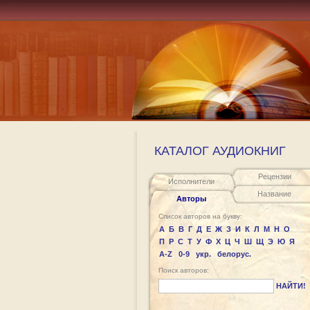
КАТАЛОГ АУДИОКНИГ
Рецензии
Исполнители
Название
Авторы
Список авторов на букву:
А
Б
В
Г
Д
Е
Ж
З
И
К
Л
М
Н
О
П
Р
С
Т
У
Ф
Х
Ц
Ч
Ш
Щ
Э
Ю
Я
A-Z
0-9
укр.
белорус.
Поиск авторов:
НАЙТИ!