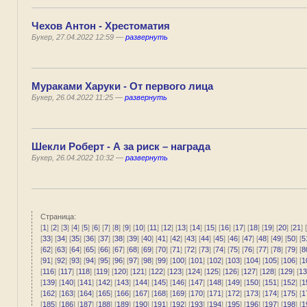
Чехов Антон - Хрестоматия
Букер, 27.04.2022 12:59 —
развернуть
Мураками Харуки - От первого лица
Букер, 26.04.2022 11:25 —
развернуть
Шекли Роберт - А за риск – награда
Букер, 26.04.2022 10:32 —
развернуть
Страница:
[
1
] [
2
] [
3
] [
4
] [
5
] [
6
] [
7
] [
8
] [
9
] [
10
] [
11
] [
12
] [
13
] [
14
] [
15
] [
16
] [
17
] [
18
] [
19
] [
20
] [
21
] [
[
33
] [
34
] [
35
] [
36
] [
37
] [
38
] [
39
] [
40
] [
41
] [
42
] [
43
] [
44
] [
45
] [
46
] [
47
] [
48
] [
49
] [
50
] [
5
[
62
] [
63
] [
64
] [
65
] [
66
] [
67
] [
68
] [
69
] [
70
] [
71
] [
72
] [
73
] [
74
] [
75
] [
76
] [
77
] [
78
] [
79
] [
8
[
91
] [
92
] [
93
] [
94
] [
95
] [
96
] [
97
] [
98
] [
99
] [
100
] [
101
] [
102
] [
103
] [
104
] [
105
] [
106
] [
1
[
116
] [
117
] [
118
] [
119
] [
120
] [
121
] [
122
] [
123
] [
124
] [
125
] [
126
] [
127
] [
128
] [
129
] [
13
[
139
] [
140
] [
141
] [
142
] [
143
] [
144
] [
145
] [
146
] [
147
] [
148
] [
149
] [
150
] [
151
] [
152
] [
1
[
162
] [
163
] [
164
] [
165
] [
166
] [
167
] [
168
] [
169
] [
170
] [
171
] [
172
] [
173
] [
174
] [
175
] [
1
[
185
] [
186
] [
187
] [
188
] [
189
] [
190
] [
191
] [
192
] [
193
] [
194
] [
195
] [
196
] [
197
] [
198
] [
1