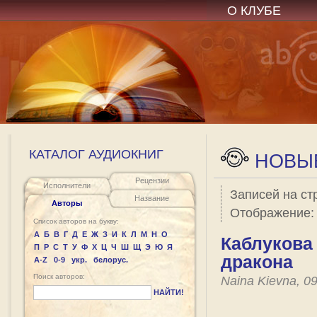
О КЛУБЕ
КАТАЛОГ АУДИОКНИГ
НОВЫЕ
Рецензии
Исполнители
Записей на ст
Название
Авторы
Отображение
Список авторов на букву:
А
Б
В
Г
Д
Е
Ж
З
И
К
Л
М
Н
О
Каблукова 
П
Р
С
Т
У
Ф
Х
Ц
Ч
Ш
Щ
Э
Ю
Я
дракона
A-Z
0-9
укр.
белорус.
Поиск авторов:
Naina Kievna, 0
НАЙТИ!