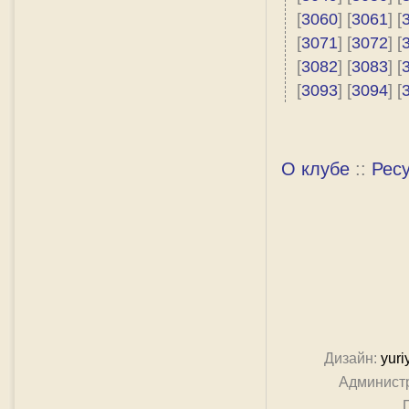
[
3060
] [
3061
] [
[
3071
] [
3072
] [
[
3082
] [
3083
] [
[
3093
] [
3094
] [
О клубе
::
Рес
Дизайн:
yuri
Админист