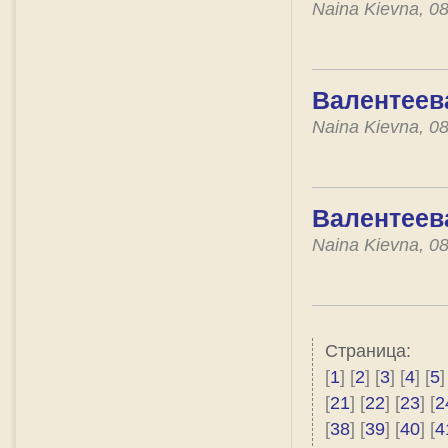
Naina Kievna, 0
Валентеева
Naina Kievna, 0
Валентеева
Naina Kievna, 0
Страница:
[
1
] [
2
] [
3
] [
4
] [
5
]
[
21
] [
22
] [
23
] [
2
[
38
] [
39
] [
40
] [
4