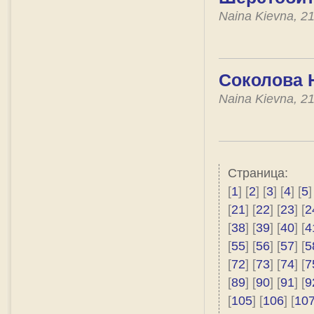
Naina Kievna, 2
Соколова 
Naina Kievna, 2
Страница:
[
1
] [
2
] [
3
] [
4
] [
5
]
[
21
] [
22
] [
23
] [
2
[
38
] [
39
] [
40
] [
4
[
55
] [
56
] [
57
] [
5
[
72
] [
73
] [
74
] [
7
[
89
] [
90
] [
91
] [
9
[
105
] [
106
] [
10