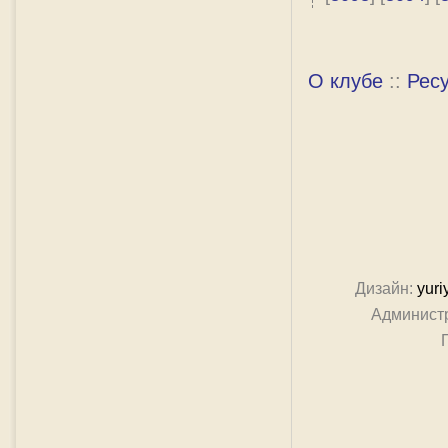
О клубе
::
Рес
Дизайн:
yuri
Админист