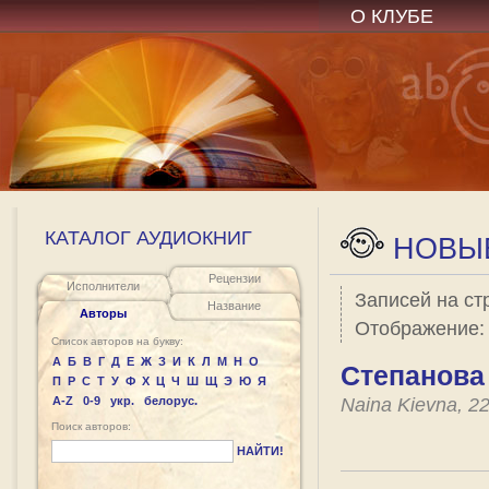
О КЛУБЕ
КАТАЛОГ АУДИОКНИГ
НОВЫЕ
Рецензии
Исполнители
Записей на ст
Название
Авторы
Отображение
Список авторов на букву:
А
Б
В
Г
Д
Е
Ж
З
И
К
Л
М
Н
О
Степанова
П
Р
С
Т
У
Ф
Х
Ц
Ч
Ш
Щ
Э
Ю
Я
A-Z
0-9
укр.
белорус.
Naina Kievna, 2
Поиск авторов:
НАЙТИ!