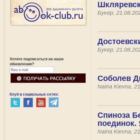
Шкляревск
Букер, 21.08.2
Достоевск
Букер, 21.08.2
Хотите подписаться на наши
обновления?
Соболев Д
Naina Kievna, 2
Клуб в социальных сетях:
Спиноза Б
поединок. 
Naina Kievna, 2