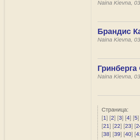
Naina Kievna, 0
Брандис Ка
Naina Kievna, 0
Гринберга 
Naina Kievna, 0
Страница:
[
1
] [
2
] [
3
] [
4
] [
5
]
[
21
] [
22
] [
23
] [
2
[
38
] [
39
] [
40
] [
4