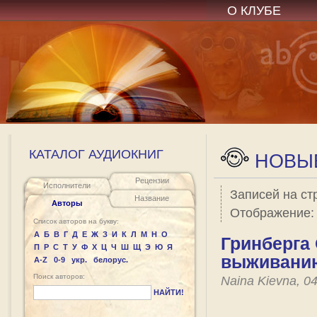
О КЛУБЕ
КАТАЛОГ АУДИОКНИГ
НОВЫЕ
Рецензии
Исполнители
Записей на ст
Название
Авторы
Отображение
Список авторов на букву:
А
Б
В
Г
Д
Е
Ж
З
И
К
Л
М
Н
О
Гринберга 
П
Р
С
Т
У
Ф
Х
Ц
Ч
Ш
Щ
Э
Ю
Я
выживанию
A-Z
0-9
укр.
белорус.
Поиск авторов:
Naina Kievna, 0
НАЙТИ!