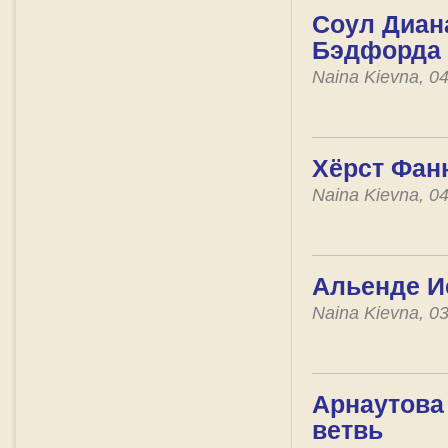
Соул Диан
Бэдфорда
Naina Kievna, 0
Хёрст Фан
Naina Kievna, 0
Альенде И
Naina Kievna, 0
Арнаутова 
ветвь