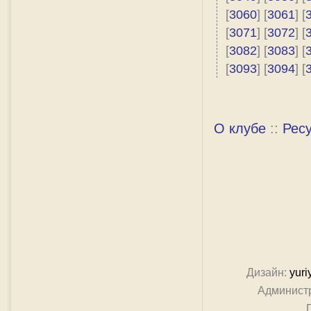
[
3060
] [
3061
] [
[
3071
] [
3072
] [
[
3082
] [
3083
] [
[
3093
] [
3094
] [
О клубе
::
Рес
Дизайн:
yuri
Админист