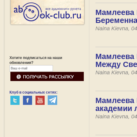
Мамлеева 
Беременна
Naina Kievna, 0
Мамлеева 
Хотите подписаться на наши
Между Све
обновления?
Naina Kievna, 0
Клуб в социальных сетях:
Мамлеева 
академии 
Naina Kievna, 0