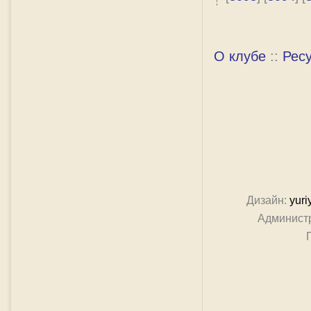
О клубе
::
Рес
Дизайн:
yuri
Админист