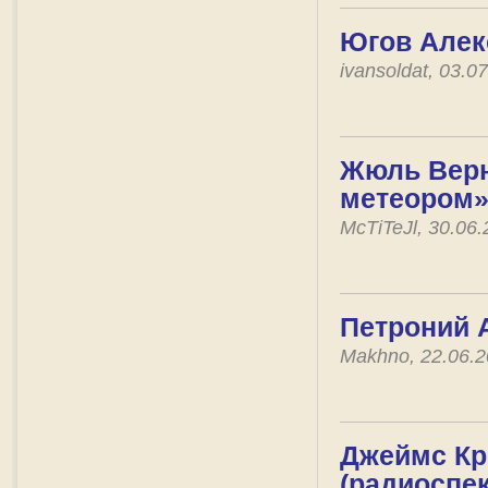
Югов Алек
ivansoldat, 03.
Жюль Верн 
метеором
McTiTeJl, 30.06
Петроний А
Makhno, 22.06.
Джеймс Кр
(радиоспек