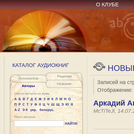
О КЛУБЕ
КАТАЛОГ АУДИОКНИГ
НОВЫЕ
Рецензии
Исполнители
Записей на ст
Название
Авторы
Отображение
Список авторов на букву:
А
Б
В
Г
Д
Е
Ж
З
И
К
Л
М
Н
О
Аркадий А
П
Р
С
Т
У
Ф
Х
Ц
Ч
Ш
Щ
Э
Ю
Я
A-Z
0-9
укр.
белорус.
McTiTeJl, 14.07
Поиск авторов:
НАЙТИ!