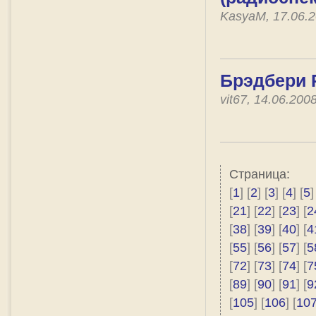
KasyaM, 17.06.
Брэдбери 
vit67, 14.06.20
Страница:
[
1
] [
2
] [
3
] [
4
] [
5
]
[
21
] [
22
] [
23
] [
2
[
38
] [
39
] [
40
] [
4
[
55
] [
56
] [
57
] [
5
[
72
] [
73
] [
74
] [
7
[
89
] [
90
] [
91
] [
9
[
105
] [
106
] [
10