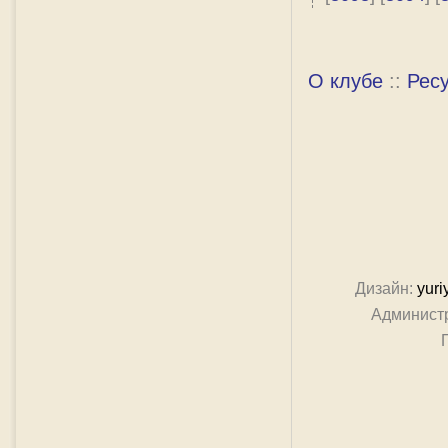
О клубе
::
Рес
Дизайн:
yuri
Админист