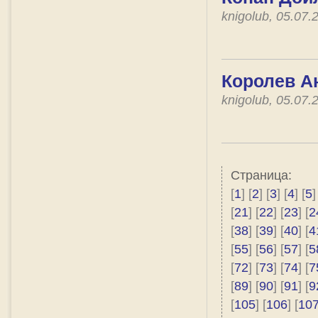
knigolub, 05.07
Королев А
knigolub, 05.07
Страница:
[
1
] [
2
] [
3
] [
4
] [
5
]
[
21
] [
22
] [
23
] [
2
[
38
] [
39
] [
40
] [
4
[
55
] [
56
] [
57
] [
5
[
72
] [
73
] [
74
] [
7
[
89
] [
90
] [
91
] [
9
[
105
] [
106
] [
10