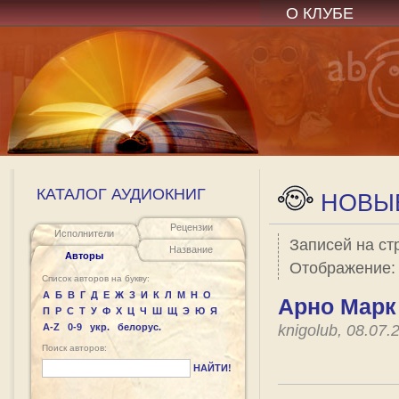
О КЛУБЕ
КАТАЛОГ АУДИОКНИГ
НОВЫЕ
Рецензии
Исполнители
Записей на ст
Название
Авторы
Отображение
Список авторов на букву:
А
Б
В
Г
Д
Е
Ж
З
И
К
Л
М
Н
О
Арно Марк 
П
Р
С
Т
У
Ф
Х
Ц
Ч
Ш
Щ
Э
Ю
Я
A-Z
0-9
укр.
белорус.
knigolub, 08.07
Поиск авторов:
НАЙТИ!