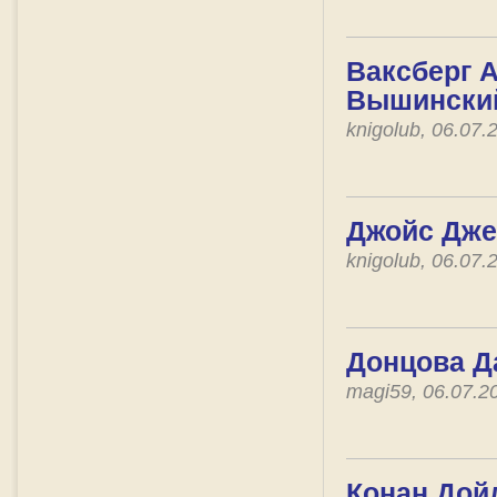
Ваксберг А
Вышинский
knigolub, 06.07
Джойс Дже
knigolub, 06.07
Донцова Д
magi59, 06.07.
Конан Дой