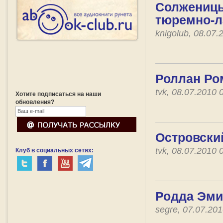
Солженицы
тюремно-л
knigolub, 08.07
Роллан Ро
tvk, 08.07.2010
Хотите подписаться на наши
обновления?
Островски
tvk, 08.07.2010
Клуб в социальных сетях:
Родда Эми
segre, 07.07.20