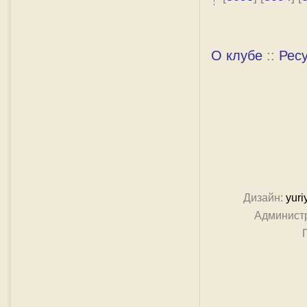
О клубе
::
Рес
Дизайн:
yuri
Админист