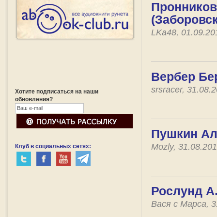
Пронников
(Заборовс
LKa48, 01.09.2
Вербер Бе
srsracer, 31.08
Хотите подписаться на наши
обновления?
Пушкин Ал
Mozly, 31.08.20
Клуб в социальных сетях:
Рослунд А.
Вася с Марса, 