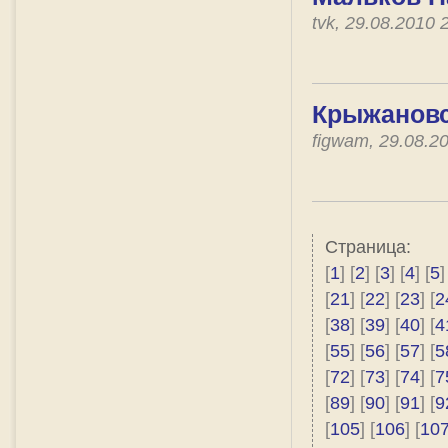
tvk, 29.08.2010
Крыжановс
figwam, 29.08.2
Страница:
[
1
] [
2
] [
3
] [
4
] [
5
]
[
21
] [
22
] [
23
] [
2
[
38
] [
39
] [
40
] [
4
[
55
] [
56
] [
57
] [
5
[
72
] [
73
] [
74
] [
7
[
89
] [
90
] [
91
] [
9
[
105
] [
106
] [
10