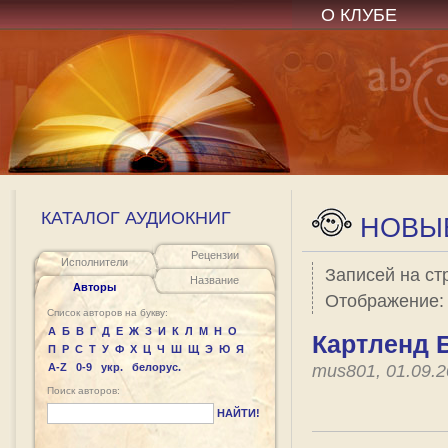
О КЛУБЕ
КАТАЛОГ АУДИОКНИГ
НОВЫЕ
Рецензии
Исполнители
Записей на ст
Название
Авторы
Отображение
Список авторов на букву:
А
Б
В
Г
Д
Е
Ж
З
И
К
Л
М
Н
О
Картленд 
П
Р
С
Т
У
Ф
Х
Ц
Ч
Ш
Щ
Э
Ю
Я
A-Z
0-9
укр.
белорус.
mus801, 01.09.
Поиск авторов:
НАЙТИ!