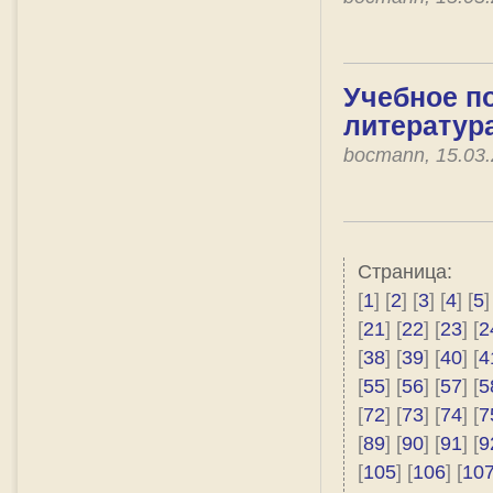
Учебное по
литератур
bocmann, 15.03
Страница:
[
1
] [
2
] [
3
] [
4
] [
5
]
[
21
] [
22
] [
23
] [
2
[
38
] [
39
] [
40
] [
4
[
55
] [
56
] [
57
] [
5
[
72
] [
73
] [
74
] [
7
[
89
] [
90
] [
91
] [
9
[
105
] [
106
] [
10