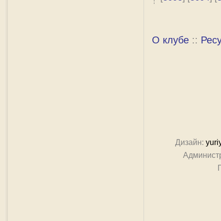
О клубе
::
Рес
Дизайн:
yuri
Админист