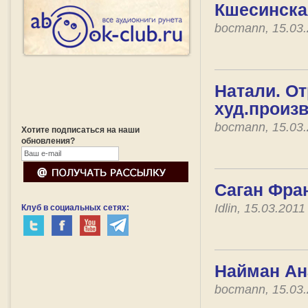
Кшесинска
bocmann, 15.03
Натали. От
худ.произ
bocmann, 15.03
Хотите подписаться на наши
обновления?
Саган Фран
Idlin, 15.03.201
Клуб в социальных сетях:
Найман Ан
bocmann, 15.03