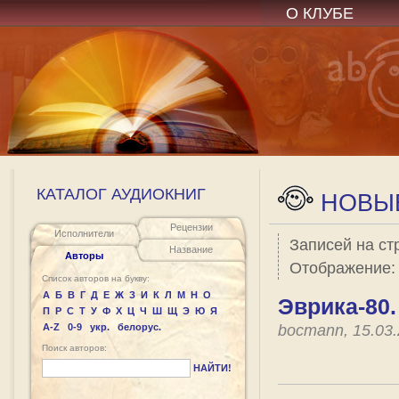
О КЛУБЕ
КАТАЛОГ АУДИОКНИГ
НОВЫЕ
Рецензии
Исполнители
Записей на ст
Название
Авторы
Отображение
Список авторов на букву:
А
Б
В
Г
Д
Е
Ж
З
И
К
Л
М
Н
О
Эврика-80
П
Р
С
Т
У
Ф
Х
Ц
Ч
Ш
Щ
Э
Ю
Я
A-Z
0-9
укр.
белорус.
bocmann, 15.03
Поиск авторов:
НАЙТИ!