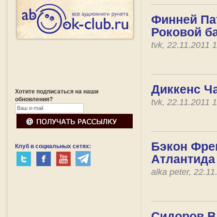
Финней Пат
Роковой б
tvk, 22.11.2011
Диккенс Ч
Хотите подписаться на наши
обновления?
tvk, 22.11.2011
Бэкон Френ
Клуб в социальных сетях:
Атлантида
alka peter, 22.1
Сидоров В