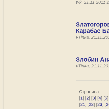
tvk, 21.11.2011
Златогоров
Карабас Б
vTinka, 21.11.2
Злобин Ан
vTinka, 21.11.2
Страница:
[
1
] [
2
] [
3
] [
4
] [
5
]
[
21
] [
22
] [
23
] [
2