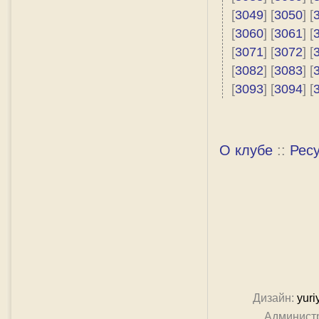
[
3049
] [
3050
] [
[
3060
] [
3061
] [
[
3071
] [
3072
] [
[
3082
] [
3083
] [
[
3093
] [
3094
] [
О клубе
::
Рес
Дизайн:
yuri
Админист