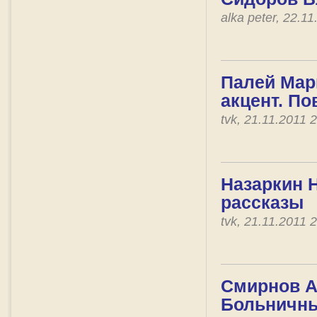
alka peter, 22.1
Палей Мари
акцент. По
tvk, 21.11.2011
Назаркин 
рассказы
tvk, 21.11.2011
Смирнов А
Больничны