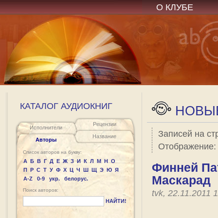
О КЛУБЕ
КАТАЛОГ АУДИОКНИГ
НОВЫЕ
Рецензии
Исполнители
Записей на ст
Название
Авторы
Отображение
Список авторов на букву:
А
Б
В
Г
Д
Е
Ж
З
И
К
Л
М
Н
О
Финней Пат
П
Р
С
Т
У
Ф
Х
Ц
Ч
Ш
Щ
Э
Ю
Я
Маскарад
A-Z
0-9
укр.
белорус.
Поиск авторов:
tvk, 22.11.2011
НАЙТИ!