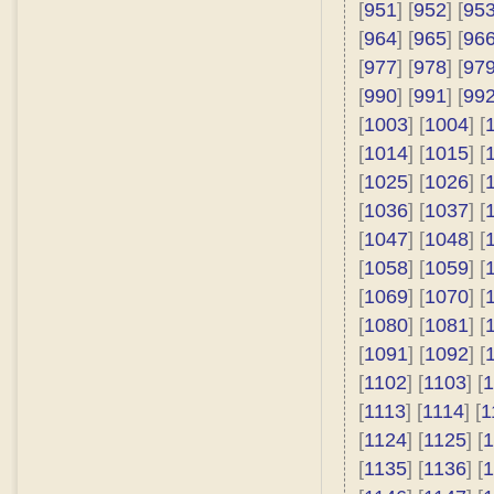
[
951
] [
952
] [
95
[
964
] [
965
] [
96
[
977
] [
978
] [
97
[
990
] [
991
] [
99
[
1003
] [
1004
] [
[
1014
] [
1015
] [
[
1025
] [
1026
] [
[
1036
] [
1037
] [
[
1047
] [
1048
] [
[
1058
] [
1059
] [
[
1069
] [
1070
] [
[
1080
] [
1081
] [
[
1091
] [
1092
] [
[
1102
] [
1103
] [
1
[
1113
] [
1114
] [
1
[
1124
] [
1125
] [
1
[
1135
] [
1136
] [
1