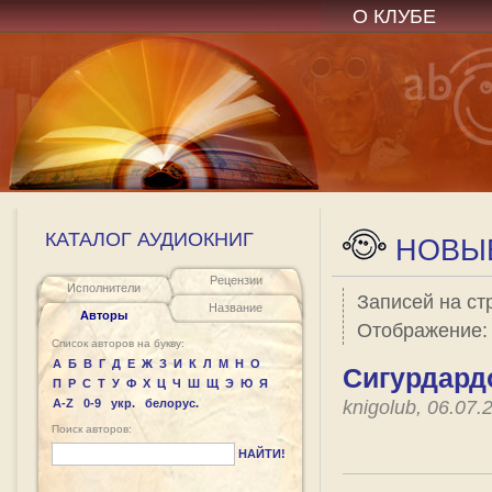
О КЛУБЕ
КАТАЛОГ АУДИОКНИГ
НОВЫЕ
Рецензии
Исполнители
Записей на ст
Название
Авторы
Отображение
Список авторов на букву:
А
Б
В
Г
Д
Е
Ж
З
И
К
Л
М
Н
О
Сигурдард
П
Р
С
Т
У
Ф
Х
Ц
Ч
Ш
Щ
Э
Ю
Я
A-Z
0-9
укр.
белорус.
knigolub, 06.07
Поиск авторов:
НАЙТИ!