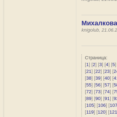
Михалкова
knigolub, 21.06
Страница:
[
1
] [
2
] [
3
] [
4
] [
5
]
[
21
] [
22
] [
23
] [
2
[
38
] [
39
] [
40
] [
4
[
55
] [
56
] [
57
] [
5
[
72
] [
73
] [
74
] [
7
[
89
] [
90
] [
91
] [
9
[
105
] [
106
] [
10
[
119
] [
120
] [
12