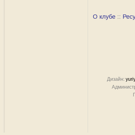
О клубе
::
Рес
Дизайн:
yuri
Админист