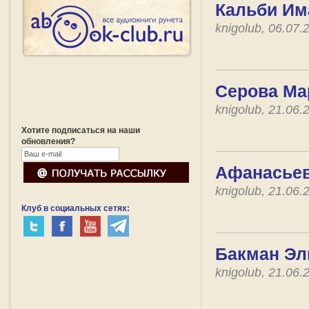
Кальби Им
knigolub, 06.07
Серова Мар
knigolub, 21.06
Хотите подписаться на наши
обновления?
Афанасьев
knigolub, 21.06
Клуб в социальных сетях:
Бакман Эли
knigolub, 21.06