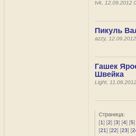
tvk, 12.09.2012
Пикуль Ва
azzy, 12.09.201
Гашек Яро
Швейка
Light, 11.09.20
Страница:
[
1
] [
2
] [
3
] [
4
] [
5
]
[
21
] [
22
] [
23
] [
2