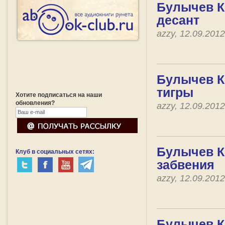
Булычев К
десант
azzy, 12.09.201
Булычев К
тигры
Хотите подписаться на наши
обновления?
azzy, 12.09.201
Булычев Ки
Клуб в социальных сетях:
забвения
azzy, 12.09.201
Булычев Ки