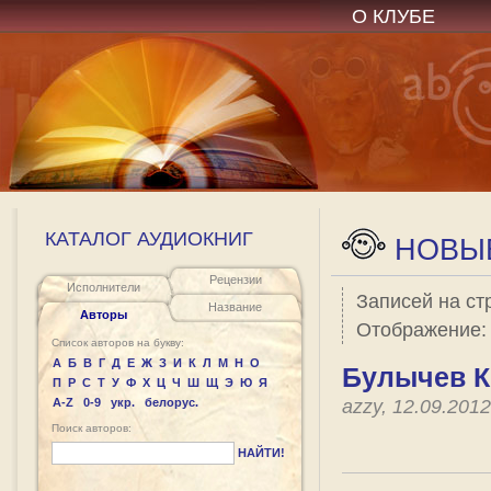
О КЛУБЕ
КАТАЛОГ АУДИОКНИГ
НОВЫЕ
Рецензии
Исполнители
Записей на ст
Название
Авторы
Отображение
Список авторов на букву:
А
Б
В
Г
Д
Е
Ж
З
И
К
Л
М
Н
О
Булычев К
П
Р
С
Т
У
Ф
Х
Ц
Ч
Ш
Щ
Э
Ю
Я
A-Z
0-9
укр.
белорус.
azzy, 12.09.201
Поиск авторов:
НАЙТИ!