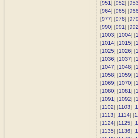
[
951
] [
952
] [
95
[
964
] [
965
] [
96
[
977
] [
978
] [
97
[
990
] [
991
] [
99
[
1003
] [
1004
] [
[
1014
] [
1015
] [
[
1025
] [
1026
] [
[
1036
] [
1037
] [
[
1047
] [
1048
] [
[
1058
] [
1059
] [
[
1069
] [
1070
] [
[
1080
] [
1081
] [
[
1091
] [
1092
] [
[
1102
] [
1103
] [
1
[
1113
] [
1114
] [
1
[
1124
] [
1125
] [
1
[
1135
] [
1136
] [
1