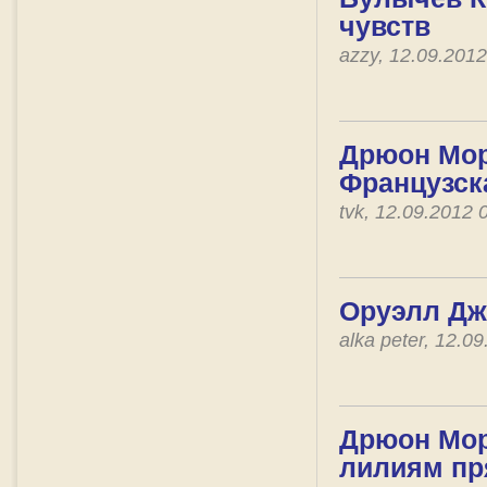
чувств
azzy, 12.09.201
Дрюон Мор
Французск
tvk, 12.09.2012
Оруэлл Джо
alka peter, 12.
Дрюон Мор
лилиям пр