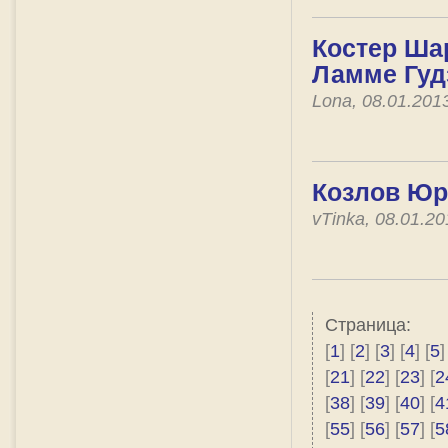
Костер Шар
Ламме Гуд
Lona, 08.01.201
Козлов Юр
vTinka, 08.01.2
Страница:
[
1
] [
2
] [
3
] [
4
] [
5
]
[
21
] [
22
] [
23
] [
2
[
38
] [
39
] [
40
] [
4
[
55
] [
56
] [
57
] [
5