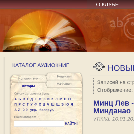
О КЛУБЕ
КАТАЛОГ АУДИОКНИГ
НОВЫЕ
Рецензии
Исполнители
Записей на ст
Название
Авторы
Отображение
Список авторов на букву:
А
Б
В
Г
Д
Е
Ж
З
И
К
Л
М
Н
О
Минц Лев 
П
Р
С
Т
У
Ф
Х
Ц
Ч
Ш
Щ
Э
Ю
Я
Минданао
A-Z
0-9
укр.
белорус.
Поиск авторов:
vTinka, 10.01.2
НАЙТИ!