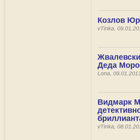
Козлов Юр
vTinka, 09.01.2
Жвалевский
Деда Моро
Lona, 09.01.201
Видмарк М
детективно
бриллиант
vTinka, 08.01.2