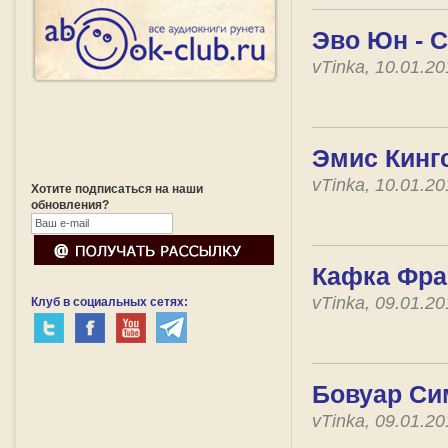
Эво Юн - С
vTinka, 10.01.2
Эмис Кингс
vTinka, 10.01.2
Хотите подписаться на наши
обновления?
Кафка Фра
vTinka, 09.01.2
Клуб в социальных сетях:
Бовуар Си
vTinka, 09.01.2