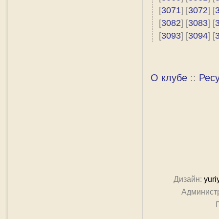
[
3071
] [
3072
] [
[
3082
] [
3083
] [
[
3093
] [
3094
] [
О клубе
::
Рес
Дизайн:
yuri
Админист