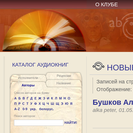
О КЛУБЕ
КАТАЛОГ АУДИОКНИГ
НОВЫЕ
Рецензии
Исполнители
Записей на ст
Название
Авторы
Отображение
Список авторов на букву:
А
Б
В
Г
Д
Е
Ж
З
И
К
Л
М
Н
О
Бушков Ал
П
Р
С
Т
У
Ф
Х
Ц
Ч
Ш
Щ
Э
Ю
Я
A-Z
0-9
укр.
белорус.
alka peter, 01.
Поиск авторов:
НАЙТИ!