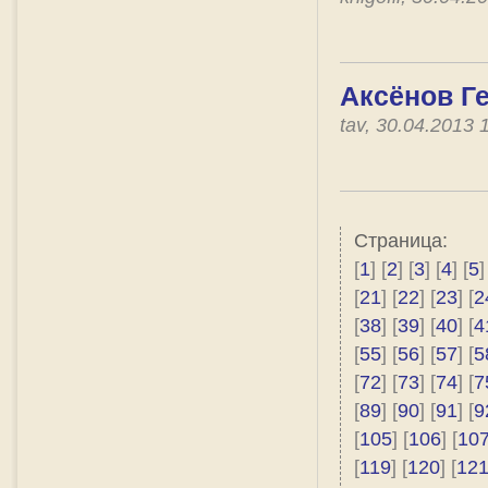
Аксёнов Г
tav, 30.04.2013
Страница:
[
1
] [
2
] [
3
] [
4
] [
5
]
[
21
] [
22
] [
23
] [
2
[
38
] [
39
] [
40
] [
4
[
55
] [
56
] [
57
] [
5
[
72
] [
73
] [
74
] [
7
[
89
] [
90
] [
91
] [
9
[
105
] [
106
] [
10
[
119
] [
120
] [
12