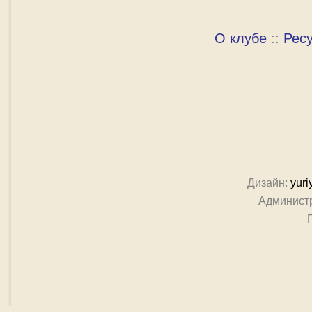
О клубе
::
Рес
Дизайн:
yuri
Админист