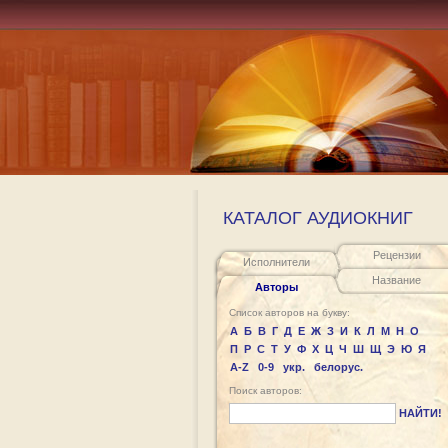
КАТАЛОГ АУДИОКНИГ
Рецензии
Исполнители
Название
Авторы
Список авторов на букву:
А
Б
В
Г
Д
Е
Ж
З
И
К
Л
М
Н
О
П
Р
С
Т
У
Ф
Х
Ц
Ч
Ш
Щ
Э
Ю
Я
A-Z
0-9
укр.
белорус.
Поиск авторов:
НАЙТИ!