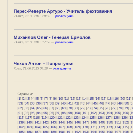
Перес-Реверте Артуро - Учитель фехтования
vTinka, 21.06.2013 20:06 —
развернуть
Михайлов Олег - Генерал Ермолов
vTinka, 21.06.2013 17:58 —
развернуть
Чехов Антон – Попрыгунья
Koss, 21.06.2013 04:10 —
развернуть
Страница:
[
1
] [
2
] [
3
] [
4
] [
5
] [
6
] [
7
] [
8
] [
9
] [
10
] [
11
] [
12
] [
13
] [
14
] [
15
] [
16
] [
17
] [
18
] [
19
] [
20
] [
21
] [
[
33
] [
34
] [
35
] [
36
] [
37
] [
38
] [
39
] [
40
] [
41
] [
42
] [
43
] [
44
] [
45
] [
46
] [
47
] [
48
] [
49
] [
50
] [
5
[
62
] [
63
] [
64
] [
65
] [
66
] [
67
] [
68
] [
69
] [
70
] [
71
] [
72
] [
73
] [
74
] [
75
] [
76
] [
77
] [
78
] [
79
] [
8
[
91
] [
92
] [
93
] [
94
] [
95
] [
96
] [
97
] [
98
] [
99
] [
100
] [
101
] [
102
] [
103
] [
104
] [
105
] [
106
] [
1
[
116
] [
117
] [
118
] [
119
] [
120
] [
121
] [
122
] [
123
] [
124
] [
125
] [
126
] [
127
] [
128
] [
129
] [
13
[
139
] [
140
] [
141
] [
142
] [
143
] [
144
] [
145
] [
146
] [
147
] [
148
] [
149
] [
150
] [
151
] [
152
] [
1
[
162
] [
163
] [
164
] [
165
] [
166
] [
167
] [
168
] [
169
] [
170
] [
171
] [
172
] [
173
] [
174
] [
175
] [
1
[
185
] [
186
] [
187
] [
188
] [
189
] [
190
] [
191
] [
192
] [
193
] [
194
] [
195
] [
196
] [
197
] [
198
] [
1