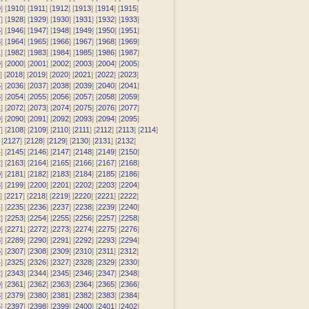
9
] [
1910
] [
1911
] [
1912
] [
1913
] [
1914
] [
1915
]
7
] [
1928
] [
1929
] [
1930
] [
1931
] [
1932
] [
1933
]
5
] [
1946
] [
1947
] [
1948
] [
1949
] [
1950
] [
1951
]
3
] [
1964
] [
1965
] [
1966
] [
1967
] [
1968
] [
1969
]
1
] [
1982
] [
1983
] [
1984
] [
1985
] [
1986
] [
1987
]
9
] [
2000
] [
2001
] [
2002
] [
2003
] [
2004
] [
2005
]
] [
2018
] [
2019
] [
2020
] [
2021
] [
2022
] [
2023
]
5
] [
2036
] [
2037
] [
2038
] [
2039
] [
2040
] [
2041
]
3
] [
2054
] [
2055
] [
2056
] [
2057
] [
2058
] [
2059
]
1
] [
2072
] [
2073
] [
2074
] [
2075
] [
2076
] [
2077
]
9
] [
2090
] [
2091
] [
2092
] [
2093
] [
2094
] [
2095
]
7
] [
2108
] [
2109
] [
2110
] [
2111
] [
2112
] [
2113
] [
2114
]
 [
2127
] [
2128
] [
2129
] [
2130
] [
2131
] [
2132
]
4
] [
2145
] [
2146
] [
2147
] [
2148
] [
2149
] [
2150
]
2
] [
2163
] [
2164
] [
2165
] [
2166
] [
2167
] [
2168
]
0
] [
2181
] [
2182
] [
2183
] [
2184
] [
2185
] [
2186
]
8
] [
2199
] [
2200
] [
2201
] [
2202
] [
2203
] [
2204
]
] [
2217
] [
2218
] [
2219
] [
2220
] [
2221
] [
2222
]
4
] [
2235
] [
2236
] [
2237
] [
2238
] [
2239
] [
2240
]
2
] [
2253
] [
2254
] [
2255
] [
2256
] [
2257
] [
2258
]
0
] [
2271
] [
2272
] [
2273
] [
2274
] [
2275
] [
2276
]
8
] [
2289
] [
2290
] [
2291
] [
2292
] [
2293
] [
2294
]
6
] [
2307
] [
2308
] [
2309
] [
2310
] [
2311
] [
2312
]
4
] [
2325
] [
2326
] [
2327
] [
2328
] [
2329
] [
2330
]
2
] [
2343
] [
2344
] [
2345
] [
2346
] [
2347
] [
2348
]
0
] [
2361
] [
2362
] [
2363
] [
2364
] [
2365
] [
2366
]
8
] [
2379
] [
2380
] [
2381
] [
2382
] [
2383
] [
2384
]
6
] [
2397
] [
2398
] [
2399
] [
2400
] [
2401
] [
2402
]