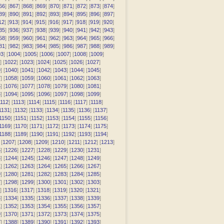
66
] [
867
] [
868
] [
869
] [
870
] [
871
] [
872
] [
873
] [
874
]
89
] [
890
] [
891
] [
892
] [
893
] [
894
] [
895
] [
896
] [
897
]
12
] [
913
] [
914
] [
915
] [
916
] [
917
] [
918
] [
919
] [
920
]
35
] [
936
] [
937
] [
938
] [
939
] [
940
] [
941
] [
942
] [
943
]
58
] [
959
] [
960
] [
961
] [
962
] [
963
] [
964
] [
965
] [
966
]
81
] [
982
] [
983
] [
984
] [
985
] [
986
] [
987
] [
988
] [
989
]
03
] [
1004
] [
1005
] [
1006
] [
1007
] [
1008
] [
1009
]
] [
1022
] [
1023
] [
1024
] [
1025
] [
1026
] [
1027
]
9
] [
1040
] [
1041
] [
1042
] [
1043
] [
1044
] [
1045
]
7
] [
1058
] [
1059
] [
1060
] [
1061
] [
1062
] [
1063
]
5
] [
1076
] [
1077
] [
1078
] [
1079
] [
1080
] [
1081
]
3
] [
1094
] [
1095
] [
1096
] [
1097
] [
1098
] [
1099
]
112
] [
1113
] [
1114
] [
1115
] [
1116
] [
1117
] [
1118
]
1131
] [
1132
] [
1133
] [
1134
] [
1135
] [
1136
] [
1137
]
1150
] [
1151
] [
1152
] [
1153
] [
1154
] [
1155
] [
1156
]
1169
] [
1170
] [
1171
] [
1172
] [
1173
] [
1174
] [
1175
]
1188
] [
1189
] [
1190
] [
1191
] [
1192
] [
1193
] [
1194
]
 [
1207
] [
1208
] [
1209
] [
1210
] [
1211
] [
1212
] [
1213
]
5
] [
1226
] [
1227
] [
1228
] [
1229
] [
1230
] [
1231
]
3
] [
1244
] [
1245
] [
1246
] [
1247
] [
1248
] [
1249
]
1
] [
1262
] [
1263
] [
1264
] [
1265
] [
1266
] [
1267
]
9
] [
1280
] [
1281
] [
1282
] [
1283
] [
1284
] [
1285
]
7
] [
1298
] [
1299
] [
1300
] [
1301
] [
1302
] [
1303
]
] [
1316
] [
1317
] [
1318
] [
1319
] [
1320
] [
1321
]
3
] [
1334
] [
1335
] [
1336
] [
1337
] [
1338
] [
1339
]
1
] [
1352
] [
1353
] [
1354
] [
1355
] [
1356
] [
1357
]
9
] [
1370
] [
1371
] [
1372
] [
1373
] [
1374
] [
1375
]
7
] [
1388
] [
1389
] [
1390
] [
1391
] [
1392
] [
1393
]