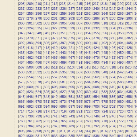
[
208
] [
209
] [
210
] [
211
] [
212
] [
213
] [
214
] [
215
] [
216
] [
217
] [
218
] [
219
] [
220
] [
221
] [
2
[
231
] [
232
] [
233
] [
234
] [
235
] [
236
] [
237
] [
238
] [
239
] [
240
] [
241
] [
242
] [
243
] [
244
] [
2
[
254
] [
255
] [
256
] [
257
] [
258
] [
259
] [
260
] [
261
] [
262
] [
263
] [
264
] [
265
] [
266
] [
267
] [
2
[
277
] [
278
] [
279
] [
280
] [
281
] [
282
] [
283
] [
284
] [
285
] [
286
] [
287
] [
288
] [
289
] [
290
] [
2
[
300
] [
301
] [
302
] [
303
] [
304
] [
305
] [
306
] [
307
] [
308
] [
309
] [
310
] [
311
] [
312
] [
313
] [
3
[
323
] [
324
] [
325
] [
326
] [
327
] [
328
] [
329
] [
330
] [
331
] [
332
] [
333
] [
334
] [
335
] [
336
] [
3
[
346
] [
347
] [
348
] [
349
] [
350
] [
351
] [
352
] [
353
] [
354
] [
355
] [
356
] [
357
] [
358
] [
359
] [
3
[
369
] [
370
] [
371
] [
372
] [
373
] [
374
] [
375
] [
376
] [
377
] [
378
] [
379
] [
380
] [
381
] [
382
] [
3
[
392
] [
393
] [
394
] [
395
] [
396
] [
397
] [
398
] [
399
] [
400
] [
401
] [
402
] [
403
] [
404
] [
405
] [
4
[
415
] [
416
] [
417
] [
418
] [
419
] [
420
] [
421
] [
422
] [
423
] [
424
] [
425
] [
426
] [
427
] [
428
] [
4
[
438
] [
439
] [
440
] [
441
] [
442
] [
443
] [
444
] [
445
] [
446
] [
447
] [
448
] [
449
] [
450
] [
451
] [
4
[
461
] [
462
] [
463
] [
464
] [
465
] [
466
] [
467
] [
468
] [
469
] [
470
] [
471
] [
472
] [
473
] [
474
] [
4
[
484
] [
485
] [
486
] [
487
] [
488
] [
489
] [
490
] [
491
] [
492
] [
493
] [
494
] [
495
] [
496
] [
497
] [
4
[
507
] [
508
] [
509
] [
510
] [
511
] [
512
] [
513
] [
514
] [
515
] [
516
] [
517
] [
518
] [
519
] [
520
] [
5
[
530
] [
531
] [
532
] [
533
] [
534
] [
535
] [
536
] [
537
] [
538
] [
539
] [
540
] [
541
] [
542
] [
543
] [
5
[
553
] [
554
] [
555
] [
556
] [
557
] [
558
] [
559
] [
560
] [
561
] [
562
] [
563
] [
564
] [
565
] [
566
] [
5
[
576
] [
577
] [
578
] [
579
] [
580
] [
581
] [
582
] [
583
] [
584
] [
585
] [
586
] [
587
] [
588
] [
589
] [
5
[
599
] [
600
] [
601
] [
602
] [
603
] [
604
] [
605
] [
606
] [
607
] [
608
] [
609
] [
610
] [
611
] [
612
] [
6
[
622
] [
623
] [
624
] [
625
] [
626
] [
627
] [
628
] [
629
] [
630
] [
631
] [
632
] [
633
] [
634
] [
635
] [
6
[
645
] [
646
] [
647
] [
648
] [
649
] [
650
] [
651
] [
652
] [
653
] [
654
] [
655
] [
656
] [
657
] [
658
] [
6
[
668
] [
669
] [
670
] [
671
] [
672
] [
673
] [
674
] [
675
] [
676
] [
677
] [
678
] [
679
] [
680
] [
681
] [
6
[
691
] [
692
] [
693
] [
694
] [
695
] [
696
] [
697
] [
698
] [
699
] [
700
] [
701
] [
702
] [
703
] [
704
] [
7
[
714
] [
715
] [
716
] [
717
] [
718
] [
719
] [
720
] [
721
] [
722
] [
723
] [
724
] [
725
] [
726
] [
727
] [
7
[
737
] [
738
] [
739
] [
740
] [
741
] [
742
] [
743
] [
744
] [
745
] [
746
] [
747
] [
748
] [
749
] [
750
] [
7
[
760
] [
761
] [
762
] [
763
] [
764
] [
765
] [
766
] [
767
] [
768
] [
769
] [
770
] [
771
] [
772
] [
773
] [
7
[
783
] [
784
] [
785
] [
786
] [
787
] [
788
] [
789
] [
790
] [
791
] [
792
] [
793
] [
794
] [
795
] [
796
] [
7
[
806
] [
807
] [
808
] [
809
] [
810
] [
811
] [
812
] [
813
] [
814
] [
815
] [
816
] [
817
] [
818
] [
819
] [
8
[
829
] [
830
] [
831
] [
832
] [
833
] [
834
] [
835
] [
836
] [
837
] [
838
] [
839
] [
840
] [
841
] [
842
] [
8