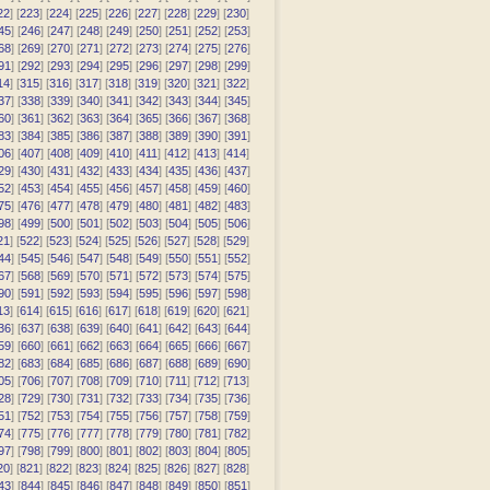
22
] [
223
] [
224
] [
225
] [
226
] [
227
] [
228
] [
229
] [
230
]
45
] [
246
] [
247
] [
248
] [
249
] [
250
] [
251
] [
252
] [
253
]
68
] [
269
] [
270
] [
271
] [
272
] [
273
] [
274
] [
275
] [
276
]
91
] [
292
] [
293
] [
294
] [
295
] [
296
] [
297
] [
298
] [
299
]
14
] [
315
] [
316
] [
317
] [
318
] [
319
] [
320
] [
321
] [
322
]
37
] [
338
] [
339
] [
340
] [
341
] [
342
] [
343
] [
344
] [
345
]
60
] [
361
] [
362
] [
363
] [
364
] [
365
] [
366
] [
367
] [
368
]
83
] [
384
] [
385
] [
386
] [
387
] [
388
] [
389
] [
390
] [
391
]
06
] [
407
] [
408
] [
409
] [
410
] [
411
] [
412
] [
413
] [
414
]
29
] [
430
] [
431
] [
432
] [
433
] [
434
] [
435
] [
436
] [
437
]
52
] [
453
] [
454
] [
455
] [
456
] [
457
] [
458
] [
459
] [
460
]
75
] [
476
] [
477
] [
478
] [
479
] [
480
] [
481
] [
482
] [
483
]
98
] [
499
] [
500
] [
501
] [
502
] [
503
] [
504
] [
505
] [
506
]
21
] [
522
] [
523
] [
524
] [
525
] [
526
] [
527
] [
528
] [
529
]
44
] [
545
] [
546
] [
547
] [
548
] [
549
] [
550
] [
551
] [
552
]
67
] [
568
] [
569
] [
570
] [
571
] [
572
] [
573
] [
574
] [
575
]
90
] [
591
] [
592
] [
593
] [
594
] [
595
] [
596
] [
597
] [
598
]
13
] [
614
] [
615
] [
616
] [
617
] [
618
] [
619
] [
620
] [
621
]
36
] [
637
] [
638
] [
639
] [
640
] [
641
] [
642
] [
643
] [
644
]
59
] [
660
] [
661
] [
662
] [
663
] [
664
] [
665
] [
666
] [
667
]
82
] [
683
] [
684
] [
685
] [
686
] [
687
] [
688
] [
689
] [
690
]
05
] [
706
] [
707
] [
708
] [
709
] [
710
] [
711
] [
712
] [
713
]
28
] [
729
] [
730
] [
731
] [
732
] [
733
] [
734
] [
735
] [
736
]
51
] [
752
] [
753
] [
754
] [
755
] [
756
] [
757
] [
758
] [
759
]
74
] [
775
] [
776
] [
777
] [
778
] [
779
] [
780
] [
781
] [
782
]
97
] [
798
] [
799
] [
800
] [
801
] [
802
] [
803
] [
804
] [
805
]
20
] [
821
] [
822
] [
823
] [
824
] [
825
] [
826
] [
827
] [
828
]
43
] [
844
] [
845
] [
846
] [
847
] [
848
] [
849
] [
850
] [
851
]