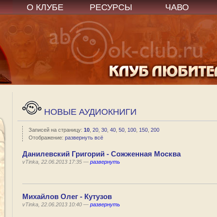
О КЛУБЕ
РЕСУРСЫ
ЧАВО
НОВЫЕ АУДИОКНИГИ
Записей на страницу:
10
,
20
,
30
,
40
,
50
,
100
,
150
,
200
Отображение:
развернуть всё
Данилевский Григорий - Сожженная Москва
vTinka, 22.06.2013 17:35 —
развернуть
Михайлов Олег - Кутузов
vTinka, 22.06.2013 10:40 —
развернуть