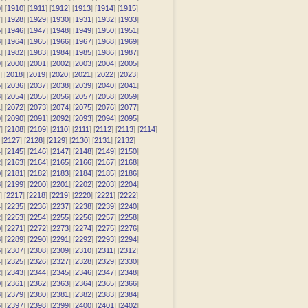
9
] [
1910
] [
1911
] [
1912
] [
1913
] [
1914
] [
1915
]
7
] [
1928
] [
1929
] [
1930
] [
1931
] [
1932
] [
1933
]
5
] [
1946
] [
1947
] [
1948
] [
1949
] [
1950
] [
1951
]
3
] [
1964
] [
1965
] [
1966
] [
1967
] [
1968
] [
1969
]
1
] [
1982
] [
1983
] [
1984
] [
1985
] [
1986
] [
1987
]
9
] [
2000
] [
2001
] [
2002
] [
2003
] [
2004
] [
2005
]
] [
2018
] [
2019
] [
2020
] [
2021
] [
2022
] [
2023
]
5
] [
2036
] [
2037
] [
2038
] [
2039
] [
2040
] [
2041
]
3
] [
2054
] [
2055
] [
2056
] [
2057
] [
2058
] [
2059
]
1
] [
2072
] [
2073
] [
2074
] [
2075
] [
2076
] [
2077
]
9
] [
2090
] [
2091
] [
2092
] [
2093
] [
2094
] [
2095
]
7
] [
2108
] [
2109
] [
2110
] [
2111
] [
2112
] [
2113
] [
2114
]
 [
2127
] [
2128
] [
2129
] [
2130
] [
2131
] [
2132
]
4
] [
2145
] [
2146
] [
2147
] [
2148
] [
2149
] [
2150
]
2
] [
2163
] [
2164
] [
2165
] [
2166
] [
2167
] [
2168
]
0
] [
2181
] [
2182
] [
2183
] [
2184
] [
2185
] [
2186
]
8
] [
2199
] [
2200
] [
2201
] [
2202
] [
2203
] [
2204
]
] [
2217
] [
2218
] [
2219
] [
2220
] [
2221
] [
2222
]
4
] [
2235
] [
2236
] [
2237
] [
2238
] [
2239
] [
2240
]
2
] [
2253
] [
2254
] [
2255
] [
2256
] [
2257
] [
2258
]
0
] [
2271
] [
2272
] [
2273
] [
2274
] [
2275
] [
2276
]
8
] [
2289
] [
2290
] [
2291
] [
2292
] [
2293
] [
2294
]
6
] [
2307
] [
2308
] [
2309
] [
2310
] [
2311
] [
2312
]
4
] [
2325
] [
2326
] [
2327
] [
2328
] [
2329
] [
2330
]
2
] [
2343
] [
2344
] [
2345
] [
2346
] [
2347
] [
2348
]
0
] [
2361
] [
2362
] [
2363
] [
2364
] [
2365
] [
2366
]
8
] [
2379
] [
2380
] [
2381
] [
2382
] [
2383
] [
2384
]
6
] [
2397
] [
2398
] [
2399
] [
2400
] [
2401
] [
2402
]