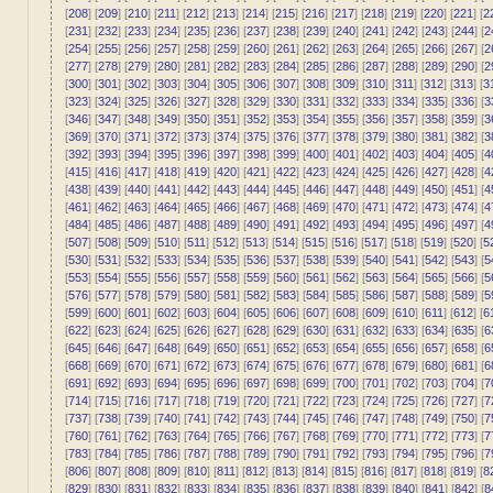
[
208
] [
209
] [
210
] [
211
] [
212
] [
213
] [
214
] [
215
] [
216
] [
217
] [
218
] [
219
] [
220
] [
221
] [
2
[
231
] [
232
] [
233
] [
234
] [
235
] [
236
] [
237
] [
238
] [
239
] [
240
] [
241
] [
242
] [
243
] [
244
] [
2
[
254
] [
255
] [
256
] [
257
] [
258
] [
259
] [
260
] [
261
] [
262
] [
263
] [
264
] [
265
] [
266
] [
267
] [
2
[
277
] [
278
] [
279
] [
280
] [
281
] [
282
] [
283
] [
284
] [
285
] [
286
] [
287
] [
288
] [
289
] [
290
] [
2
[
300
] [
301
] [
302
] [
303
] [
304
] [
305
] [
306
] [
307
] [
308
] [
309
] [
310
] [
311
] [
312
] [
313
] [
3
[
323
] [
324
] [
325
] [
326
] [
327
] [
328
] [
329
] [
330
] [
331
] [
332
] [
333
] [
334
] [
335
] [
336
] [
3
[
346
] [
347
] [
348
] [
349
] [
350
] [
351
] [
352
] [
353
] [
354
] [
355
] [
356
] [
357
] [
358
] [
359
] [
3
[
369
] [
370
] [
371
] [
372
] [
373
] [
374
] [
375
] [
376
] [
377
] [
378
] [
379
] [
380
] [
381
] [
382
] [
3
[
392
] [
393
] [
394
] [
395
] [
396
] [
397
] [
398
] [
399
] [
400
] [
401
] [
402
] [
403
] [
404
] [
405
] [
4
[
415
] [
416
] [
417
] [
418
] [
419
] [
420
] [
421
] [
422
] [
423
] [
424
] [
425
] [
426
] [
427
] [
428
] [
4
[
438
] [
439
] [
440
] [
441
] [
442
] [
443
] [
444
] [
445
] [
446
] [
447
] [
448
] [
449
] [
450
] [
451
] [
4
[
461
] [
462
] [
463
] [
464
] [
465
] [
466
] [
467
] [
468
] [
469
] [
470
] [
471
] [
472
] [
473
] [
474
] [
4
[
484
] [
485
] [
486
] [
487
] [
488
] [
489
] [
490
] [
491
] [
492
] [
493
] [
494
] [
495
] [
496
] [
497
] [
4
[
507
] [
508
] [
509
] [
510
] [
511
] [
512
] [
513
] [
514
] [
515
] [
516
] [
517
] [
518
] [
519
] [
520
] [
5
[
530
] [
531
] [
532
] [
533
] [
534
] [
535
] [
536
] [
537
] [
538
] [
539
] [
540
] [
541
] [
542
] [
543
] [
5
[
553
] [
554
] [
555
] [
556
] [
557
] [
558
] [
559
] [
560
] [
561
] [
562
] [
563
] [
564
] [
565
] [
566
] [
5
[
576
] [
577
] [
578
] [
579
] [
580
] [
581
] [
582
] [
583
] [
584
] [
585
] [
586
] [
587
] [
588
] [
589
] [
5
[
599
] [
600
] [
601
] [
602
] [
603
] [
604
] [
605
] [
606
] [
607
] [
608
] [
609
] [
610
] [
611
] [
612
] [
6
[
622
] [
623
] [
624
] [
625
] [
626
] [
627
] [
628
] [
629
] [
630
] [
631
] [
632
] [
633
] [
634
] [
635
] [
6
[
645
] [
646
] [
647
] [
648
] [
649
] [
650
] [
651
] [
652
] [
653
] [
654
] [
655
] [
656
] [
657
] [
658
] [
6
[
668
] [
669
] [
670
] [
671
] [
672
] [
673
] [
674
] [
675
] [
676
] [
677
] [
678
] [
679
] [
680
] [
681
] [
6
[
691
] [
692
] [
693
] [
694
] [
695
] [
696
] [
697
] [
698
] [
699
] [
700
] [
701
] [
702
] [
703
] [
704
] [
7
[
714
] [
715
] [
716
] [
717
] [
718
] [
719
] [
720
] [
721
] [
722
] [
723
] [
724
] [
725
] [
726
] [
727
] [
7
[
737
] [
738
] [
739
] [
740
] [
741
] [
742
] [
743
] [
744
] [
745
] [
746
] [
747
] [
748
] [
749
] [
750
] [
7
[
760
] [
761
] [
762
] [
763
] [
764
] [
765
] [
766
] [
767
] [
768
] [
769
] [
770
] [
771
] [
772
] [
773
] [
7
[
783
] [
784
] [
785
] [
786
] [
787
] [
788
] [
789
] [
790
] [
791
] [
792
] [
793
] [
794
] [
795
] [
796
] [
7
[
806
] [
807
] [
808
] [
809
] [
810
] [
811
] [
812
] [
813
] [
814
] [
815
] [
816
] [
817
] [
818
] [
819
] [
8
[
829
] [
830
] [
831
] [
832
] [
833
] [
834
] [
835
] [
836
] [
837
] [
838
] [
839
] [
840
] [
841
] [
842
] [
8