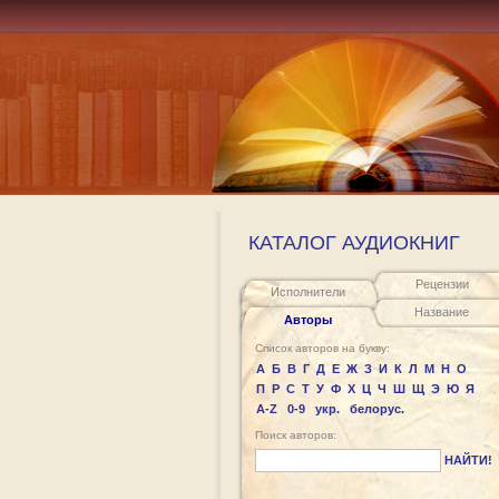
КАТАЛОГ АУДИОКНИГ
Рецензии
Исполнители
Название
Авторы
Список авторов на букву:
А
Б
В
Г
Д
Е
Ж
З
И
К
Л
М
Н
О
П
Р
С
Т
У
Ф
Х
Ц
Ч
Ш
Щ
Э
Ю
Я
A-Z
0-9
укр.
белорус.
Поиск авторов:
НАЙТИ!