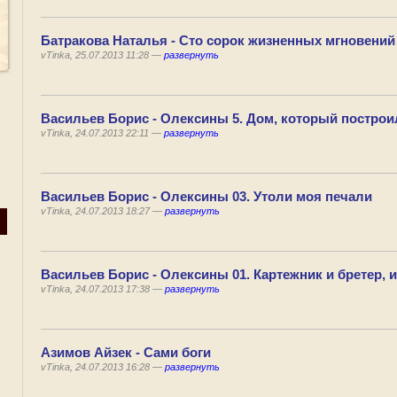
Батракова Наталья - Сто сорок жизненных мгновений
vTinka, 25.07.2013 11:28 —
развернуть
Васильев Борис - Олексины 5. Дом, который построил
vTinka, 24.07.2013 22:11 —
развернуть
Васильев Борис - Олексины 03. Утоли моя печали
vTinka, 24.07.2013 18:27 —
развернуть
Васильев Борис - Олексины 01. Картежник и бретер, и
vTinka, 24.07.2013 17:38 —
развернуть
Азимов Айзек - Сами боги
vTinka, 24.07.2013 16:28 —
развернуть