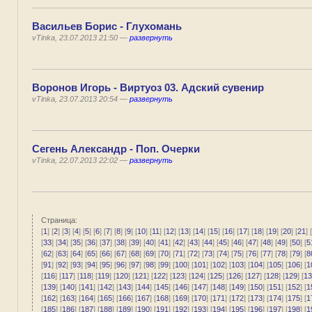
Васильев Борис - Глухомань
vTinka, 23.07.2013 21:50 —
развернуть
Воронов Игорь - Виртуоз 03. Адский сувенир
vTinka, 23.07.2013 20:54 —
развернуть
Сегень Александр - Поп. Очерки
vTinka, 22.07.2013 22:02 —
развернуть
Страница:
[
1
] [
2
] [
3
] [
4
] [
5
] [
6
] [
7
] [
8
] [
9
] [
10
] [
11
] [
12
] [
13
] [
14
] [
15
] [
16
] [
17
] [
18
] [
19
] [
20
] [
21
] [
[
33
] [
34
] [
35
] [
36
] [
37
] [
38
] [
39
] [
40
] [
41
] [
42
] [
43
] [
44
] [
45
] [
46
] [
47
] [
48
] [
49
] [
50
] [
5
[
62
] [
63
] [
64
] [
65
] [
66
] [
67
] [
68
] [
69
] [
70
] [
71
] [
72
] [
73
] [
74
] [
75
] [
76
] [
77
] [
78
] [
79
] [
8
[
91
] [
92
] [
93
] [
94
] [
95
] [
96
] [
97
] [
98
] [
99
] [
100
] [
101
] [
102
] [
103
] [
104
] [
105
] [
106
] [
1
[
116
] [
117
] [
118
] [
119
] [
120
] [
121
] [
122
] [
123
] [
124
] [
125
] [
126
] [
127
] [
128
] [
129
] [
13
[
139
] [
140
] [
141
] [
142
] [
143
] [
144
] [
145
] [
146
] [
147
] [
148
] [
149
] [
150
] [
151
] [
152
] [
1
[
162
] [
163
] [
164
] [
165
] [
166
] [
167
] [
168
] [
169
] [
170
] [
171
] [
172
] [
173
] [
174
] [
175
] [
1
[
185
] [
186
] [
187
] [
188
] [
189
] [
190
] [
191
] [
192
] [
193
] [
194
] [
195
] [
196
] [
197
] [
198
] [
1