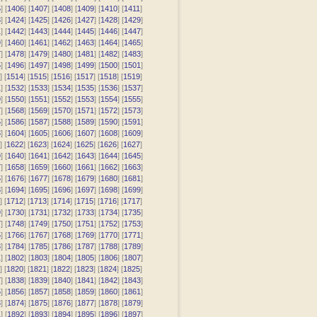
5
] [
1406
] [
1407
] [
1408
] [
1409
] [
1410
] [
1411
]
3
] [
1424
] [
1425
] [
1426
] [
1427
] [
1428
] [
1429
]
1
] [
1442
] [
1443
] [
1444
] [
1445
] [
1446
] [
1447
]
9
] [
1460
] [
1461
] [
1462
] [
1463
] [
1464
] [
1465
]
7
] [
1478
] [
1479
] [
1480
] [
1481
] [
1482
] [
1483
]
5
] [
1496
] [
1497
] [
1498
] [
1499
] [
1500
] [
1501
]
] [
1514
] [
1515
] [
1516
] [
1517
] [
1518
] [
1519
]
1
] [
1532
] [
1533
] [
1534
] [
1535
] [
1536
] [
1537
]
9
] [
1550
] [
1551
] [
1552
] [
1553
] [
1554
] [
1555
]
7
] [
1568
] [
1569
] [
1570
] [
1571
] [
1572
] [
1573
]
5
] [
1586
] [
1587
] [
1588
] [
1589
] [
1590
] [
1591
]
3
] [
1604
] [
1605
] [
1606
] [
1607
] [
1608
] [
1609
]
] [
1622
] [
1623
] [
1624
] [
1625
] [
1626
] [
1627
]
9
] [
1640
] [
1641
] [
1642
] [
1643
] [
1644
] [
1645
]
7
] [
1658
] [
1659
] [
1660
] [
1661
] [
1662
] [
1663
]
5
] [
1676
] [
1677
] [
1678
] [
1679
] [
1680
] [
1681
]
3
] [
1694
] [
1695
] [
1696
] [
1697
] [
1698
] [
1699
]
] [
1712
] [
1713
] [
1714
] [
1715
] [
1716
] [
1717
]
9
] [
1730
] [
1731
] [
1732
] [
1733
] [
1734
] [
1735
]
7
] [
1748
] [
1749
] [
1750
] [
1751
] [
1752
] [
1753
]
5
] [
1766
] [
1767
] [
1768
] [
1769
] [
1770
] [
1771
]
3
] [
1784
] [
1785
] [
1786
] [
1787
] [
1788
] [
1789
]
1
] [
1802
] [
1803
] [
1804
] [
1805
] [
1806
] [
1807
]
] [
1820
] [
1821
] [
1822
] [
1823
] [
1824
] [
1825
]
7
] [
1838
] [
1839
] [
1840
] [
1841
] [
1842
] [
1843
]
5
] [
1856
] [
1857
] [
1858
] [
1859
] [
1860
] [
1861
]
3
] [
1874
] [
1875
] [
1876
] [
1877
] [
1878
] [
1879
]
1
] [
1892
] [
1893
] [
1894
] [
1895
] [
1896
] [
1897
]