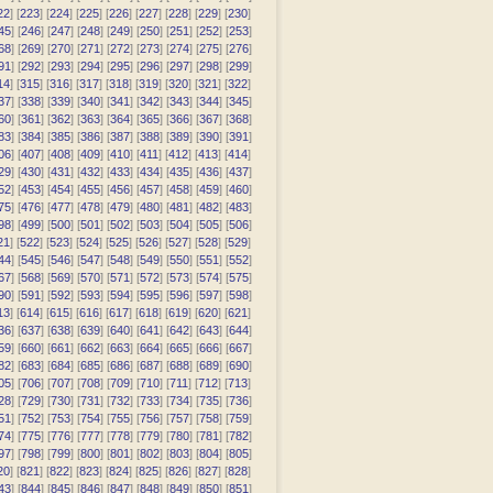
22
] [
223
] [
224
] [
225
] [
226
] [
227
] [
228
] [
229
] [
230
]
45
] [
246
] [
247
] [
248
] [
249
] [
250
] [
251
] [
252
] [
253
]
68
] [
269
] [
270
] [
271
] [
272
] [
273
] [
274
] [
275
] [
276
]
91
] [
292
] [
293
] [
294
] [
295
] [
296
] [
297
] [
298
] [
299
]
14
] [
315
] [
316
] [
317
] [
318
] [
319
] [
320
] [
321
] [
322
]
37
] [
338
] [
339
] [
340
] [
341
] [
342
] [
343
] [
344
] [
345
]
60
] [
361
] [
362
] [
363
] [
364
] [
365
] [
366
] [
367
] [
368
]
83
] [
384
] [
385
] [
386
] [
387
] [
388
] [
389
] [
390
] [
391
]
06
] [
407
] [
408
] [
409
] [
410
] [
411
] [
412
] [
413
] [
414
]
29
] [
430
] [
431
] [
432
] [
433
] [
434
] [
435
] [
436
] [
437
]
52
] [
453
] [
454
] [
455
] [
456
] [
457
] [
458
] [
459
] [
460
]
75
] [
476
] [
477
] [
478
] [
479
] [
480
] [
481
] [
482
] [
483
]
98
] [
499
] [
500
] [
501
] [
502
] [
503
] [
504
] [
505
] [
506
]
21
] [
522
] [
523
] [
524
] [
525
] [
526
] [
527
] [
528
] [
529
]
44
] [
545
] [
546
] [
547
] [
548
] [
549
] [
550
] [
551
] [
552
]
67
] [
568
] [
569
] [
570
] [
571
] [
572
] [
573
] [
574
] [
575
]
90
] [
591
] [
592
] [
593
] [
594
] [
595
] [
596
] [
597
] [
598
]
13
] [
614
] [
615
] [
616
] [
617
] [
618
] [
619
] [
620
] [
621
]
36
] [
637
] [
638
] [
639
] [
640
] [
641
] [
642
] [
643
] [
644
]
59
] [
660
] [
661
] [
662
] [
663
] [
664
] [
665
] [
666
] [
667
]
82
] [
683
] [
684
] [
685
] [
686
] [
687
] [
688
] [
689
] [
690
]
05
] [
706
] [
707
] [
708
] [
709
] [
710
] [
711
] [
712
] [
713
]
28
] [
729
] [
730
] [
731
] [
732
] [
733
] [
734
] [
735
] [
736
]
51
] [
752
] [
753
] [
754
] [
755
] [
756
] [
757
] [
758
] [
759
]
74
] [
775
] [
776
] [
777
] [
778
] [
779
] [
780
] [
781
] [
782
]
97
] [
798
] [
799
] [
800
] [
801
] [
802
] [
803
] [
804
] [
805
]
20
] [
821
] [
822
] [
823
] [
824
] [
825
] [
826
] [
827
] [
828
]
43
] [
844
] [
845
] [
846
] [
847
] [
848
] [
849
] [
850
] [
851
]