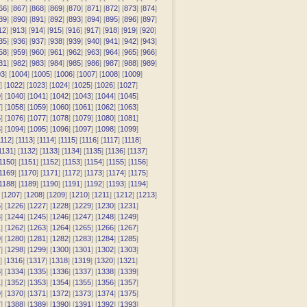
66
] [
867
] [
868
] [
869
] [
870
] [
871
] [
872
] [
873
] [
874
]
89
] [
890
] [
891
] [
892
] [
893
] [
894
] [
895
] [
896
] [
897
]
12
] [
913
] [
914
] [
915
] [
916
] [
917
] [
918
] [
919
] [
920
]
35
] [
936
] [
937
] [
938
] [
939
] [
940
] [
941
] [
942
] [
943
]
58
] [
959
] [
960
] [
961
] [
962
] [
963
] [
964
] [
965
] [
966
]
81
] [
982
] [
983
] [
984
] [
985
] [
986
] [
987
] [
988
] [
989
]
03
] [
1004
] [
1005
] [
1006
] [
1007
] [
1008
] [
1009
]
] [
1022
] [
1023
] [
1024
] [
1025
] [
1026
] [
1027
]
9
] [
1040
] [
1041
] [
1042
] [
1043
] [
1044
] [
1045
]
7
] [
1058
] [
1059
] [
1060
] [
1061
] [
1062
] [
1063
]
5
] [
1076
] [
1077
] [
1078
] [
1079
] [
1080
] [
1081
]
3
] [
1094
] [
1095
] [
1096
] [
1097
] [
1098
] [
1099
]
112
] [
1113
] [
1114
] [
1115
] [
1116
] [
1117
] [
1118
]
1131
] [
1132
] [
1133
] [
1134
] [
1135
] [
1136
] [
1137
]
1150
] [
1151
] [
1152
] [
1153
] [
1154
] [
1155
] [
1156
]
1169
] [
1170
] [
1171
] [
1172
] [
1173
] [
1174
] [
1175
]
1188
] [
1189
] [
1190
] [
1191
] [
1192
] [
1193
] [
1194
]
 [
1207
] [
1208
] [
1209
] [
1210
] [
1211
] [
1212
] [
1213
]
5
] [
1226
] [
1227
] [
1228
] [
1229
] [
1230
] [
1231
]
3
] [
1244
] [
1245
] [
1246
] [
1247
] [
1248
] [
1249
]
1
] [
1262
] [
1263
] [
1264
] [
1265
] [
1266
] [
1267
]
9
] [
1280
] [
1281
] [
1282
] [
1283
] [
1284
] [
1285
]
7
] [
1298
] [
1299
] [
1300
] [
1301
] [
1302
] [
1303
]
] [
1316
] [
1317
] [
1318
] [
1319
] [
1320
] [
1321
]
3
] [
1334
] [
1335
] [
1336
] [
1337
] [
1338
] [
1339
]
1
] [
1352
] [
1353
] [
1354
] [
1355
] [
1356
] [
1357
]
9
] [
1370
] [
1371
] [
1372
] [
1373
] [
1374
] [
1375
]
7
] [
1388
] [
1389
] [
1390
] [
1391
] [
1392
] [
1393
]