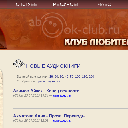
О КЛУБЕ
РЕСУРСЫ
ЧАВО
НОВЫЕ АУДИОКНИГИ
Записей на страницу:
10
,
20
,
30
,
40
,
50
,
100
,
150
,
200
Отображение:
развернуть всё
Азимов Айзек - Конец вечности
vTinka, 25.07.2013 19:24 —
развернуть
Ахматова Анна - Проза. Переводы
vTinka, 25.07.2013 12:08 —
развернуть