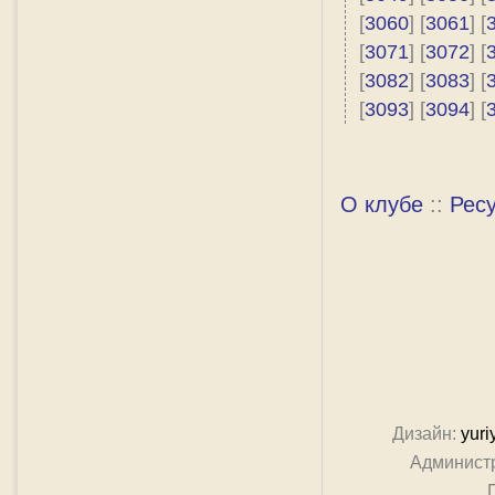
[
3060
] [
3061
] [
[
3071
] [
3072
] [
[
3082
] [
3083
] [
[
3093
] [
3094
] [
О клубе
::
Рес
Дизайн:
yuri
Админист