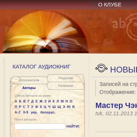
О КЛУБЕ
КАТАЛОГ АУДИОКНИГ
НОВЫЕ
Рецензии
Исполнители
Записей на ст
Название
Авторы
Отображение
Список авторов на букву:
А
Б
В
Г
Д
Е
Ж
З
И
К
Л
М
Н
О
Мастер Чэ
П
Р
С
Т
У
Ф
Х
Ц
Ч
Ш
Щ
Э
Ю
Я
A-Z
0-9
укр.
белорус.
tvk, 02.11.2013
Поиск авторов:
НАЙТИ!