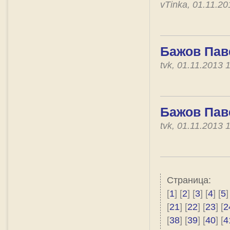
vTinka, 01.11.2
Бажов Паве
tvk, 01.11.2013
Бажов Паве
tvk, 01.11.2013
Страница:
[
1
] [
2
] [
3
] [
4
] [
5
]
[
21
] [
22
] [
23
] [
2
[
38
] [
39
] [
40
] [
4