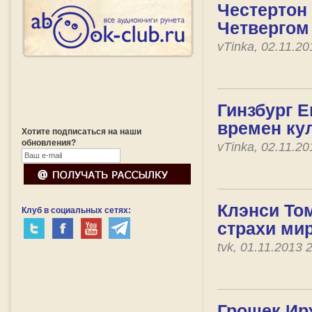
Честертон 
Четвергом
vTinka, 02.11.2
Гинзбург Е
времен ку
Хотите подписаться на наши
обновления?
vTinka, 02.11.2
Клэнси Том
Клуб в социальных сетях:
страхи ми
tvk, 01.11.2013
Грошек Ирж