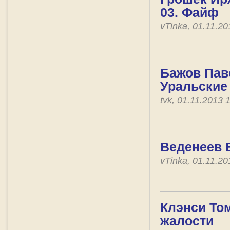
03. Файф
vTinka, 01.11.2
Бажов Паве
Уральские
tvk, 01.11.2013
Веденеев 
vTinka, 01.11.2
Клэнси Том
жалости