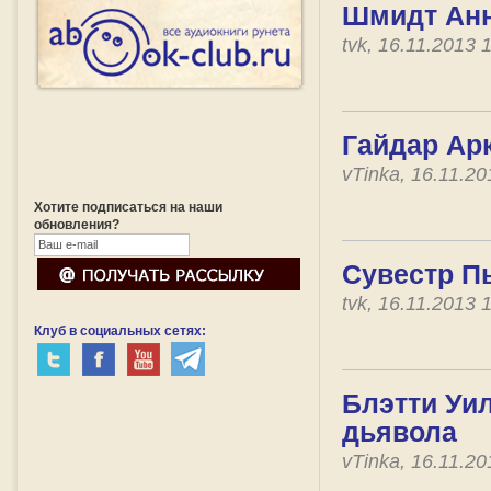
Шмидт Анни
tvk, 16.11.2013
Гайдар Арк
vTinka, 16.11.2
Хотите подписаться на наши
обновления?
Сувестр П
tvk, 16.11.2013
Клуб в социальных сетях:
Блэтти Уил
дьявола
vTinka, 16.11.2