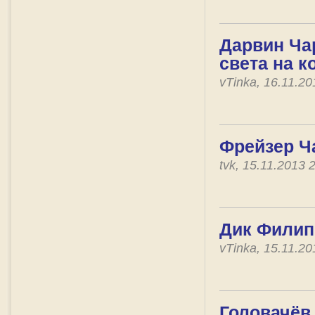
Дарвин Чар
света на к
vTinka, 16.11.2
Фрейзер Ча
tvk, 15.11.2013
Дик Филип
vTinka, 15.11.2
Головачёв