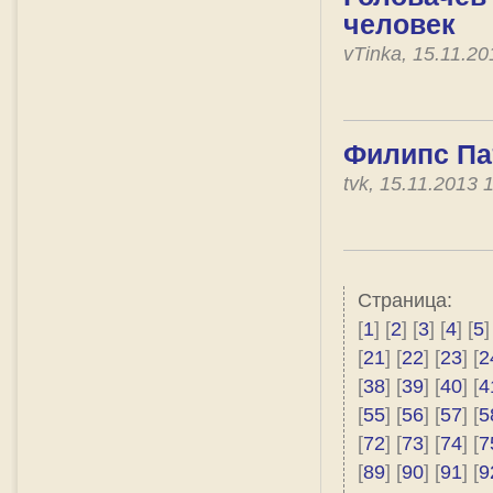
человек
vTinka, 15.11.2
Филипс Па
tvk, 15.11.2013
Страница:
[
1
] [
2
] [
3
] [
4
] [
5
]
[
21
] [
22
] [
23
] [
2
[
38
] [
39
] [
40
] [
4
[
55
] [
56
] [
57
] [
5
[
72
] [
73
] [
74
] [
7
[
89
] [
90
] [
91
] [
9