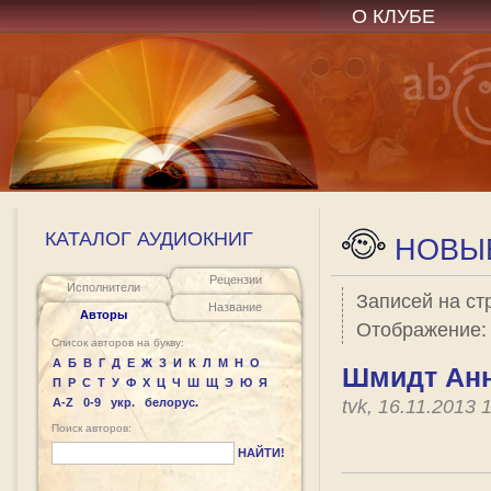
О КЛУБЕ
КАТАЛОГ АУДИОКНИГ
НОВЫЕ
Рецензии
Исполнители
Записей на ст
Название
Авторы
Отображение
Список авторов на букву:
А
Б
В
Г
Д
Е
Ж
З
И
К
Л
М
Н
О
Шмидт Анни
П
Р
С
Т
У
Ф
Х
Ц
Ч
Ш
Щ
Э
Ю
Я
A-Z
0-9
укр.
белорус.
tvk, 16.11.2013
Поиск авторов:
НАЙТИ!