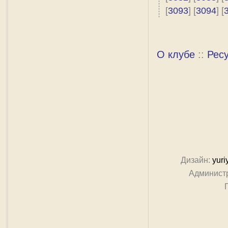
[
3093
] [
3094
] [
О клубе
::
Рес
Дизайн:
yuri
Админист