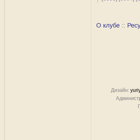
О клубе
::
Рес
Дизайн:
yuri
Админист