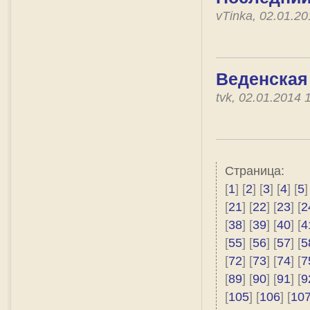
vTinka, 02.01.2
Веденская
tvk, 02.01.2014
Страница:
[
1
] [
2
] [
3
] [
4
] [
5
]
[
21
] [
22
] [
23
] [
2
[
38
] [
39
] [
40
] [
4
[
55
] [
56
] [
57
] [
5
[
72
] [
73
] [
74
] [
7
[
89
] [
90
] [
91
] [
9
[
105
] [
106
] [
10