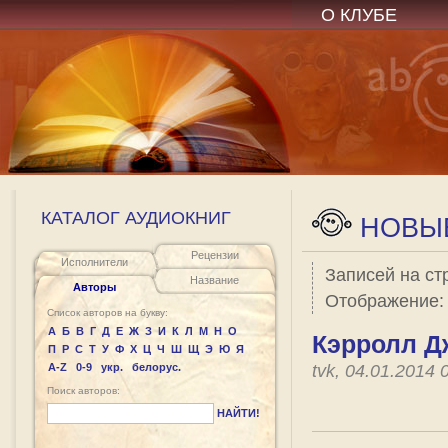
О КЛУБЕ
КАТАЛОГ АУДИОКНИГ
НОВЫЕ
Рецензии
Исполнители
Записей на ст
Название
Авторы
Отображение
Список авторов на букву:
А
Б
В
Г
Д
Е
Ж
З
И
К
Л
М
Н
О
Кэрролл Д
П
Р
С
Т
У
Ф
Х
Ц
Ч
Ш
Щ
Э
Ю
Я
A-Z
0-9
укр.
белорус.
tvk, 04.01.2014
Поиск авторов:
НАЙТИ!