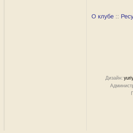
О клубе
::
Рес
Дизайн:
yuri
Админист