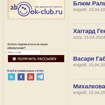
Блюм Раль
knigofil, 15.04.
Хаггард Ге
azzy, 15.04.201
Хотите подписаться на наши
обновления?
Васари Габ
knigofil, 15.04.
Клуб в социальных сетях:
Михалкова
knigofil, 15.04.