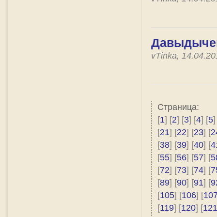
Давыдычев
vTinka, 14.04.2
Страница:
[
1
] [
2
] [
3
] [
4
] [
5
]
[
21
] [
22
] [
23
] [
2
[
38
] [
39
] [
40
] [
4
[
55
] [
56
] [
57
] [
5
[
72
] [
73
] [
74
] [
7
[
89
] [
90
] [
91
] [
9
[
105
] [
106
] [
10
[
119
] [
120
] [
12