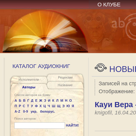
О КЛУБЕ
КАТАЛОГ АУДИОКНИГ
НОВЫЕ
Рецензии
Исполнители
Записей на ст
Название
Авторы
Отображение
Список авторов на букву:
А
Б
В
Г
Д
Е
Ж
З
И
К
Л
М
Н
О
Кауи Вера 
П
Р
С
Т
У
Ф
Х
Ц
Ч
Ш
Щ
Э
Ю
Я
A-Z
0-9
укр.
белорус.
knigofil, 16.04.
Поиск авторов:
НАЙТИ!