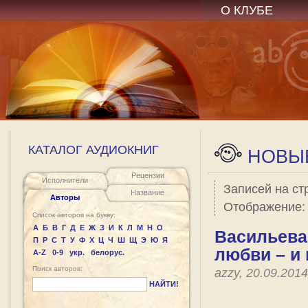
О КЛУБЕ
КАТАЛОГ АУДИОКНИГ
НОВЫЕ
Рецензии
Исполнители
Записей на ст
Название
Авторы
Отображение
Список авторов на букву:
А
Б
В
Г
Д
Е
Ж
З
И
К
Л
М
Н
О
Васильева 
П
Р
С
Т
У
Ф
Х
Ц
Ч
Ш
Щ
Э
Ю
Я
любви – и 
A-Z
0-9
укр.
белорус.
Поиск авторов:
azzy, 20.09.201
НАЙТИ!