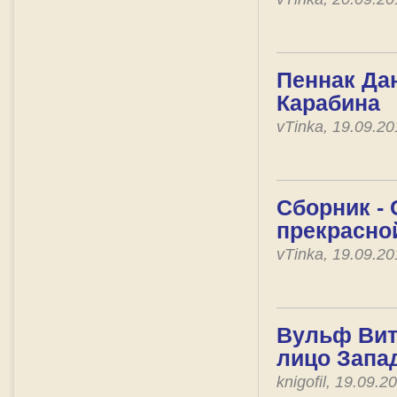
Пеннак Дан
Карабина
vTinka, 19.09.2
Сборник - 
прекрасно
vTinka, 19.09.2
Вульф Вит
лицо Запа
knigofil, 19.09.