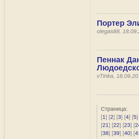
Портер Эл
olegas88, 18.09
Пеннак Дан
Людоедско
vTinka, 18.09.2
Страница:
[
1
] [
2
] [
3
] [
4
] [
5
]
[
21
] [
22
] [
23
] [
2
[
38
] [
39
] [
40
] [
4