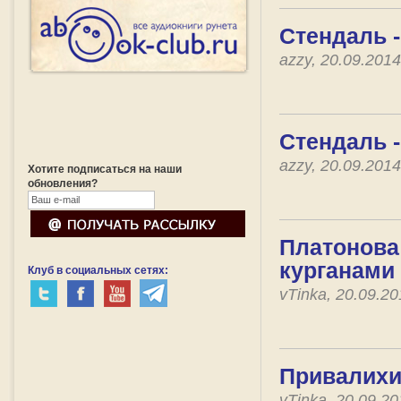
Стендаль 
azzy, 20.09.201
Стендаль -
azzy, 20.09.201
Хотите подписаться на наши
обновления?
Платонова
курганами
Клуб в социальных сетях:
vTinka, 20.09.2
Привалихи
vTinka, 20.09.2