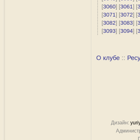
[
3060
] [
3061
] [
[
3071
] [
3072
] [
[
3082
] [
3083
] [
[
3093
] [
3094
] [
О клубе
::
Рес
Дизайн:
yuri
Админист