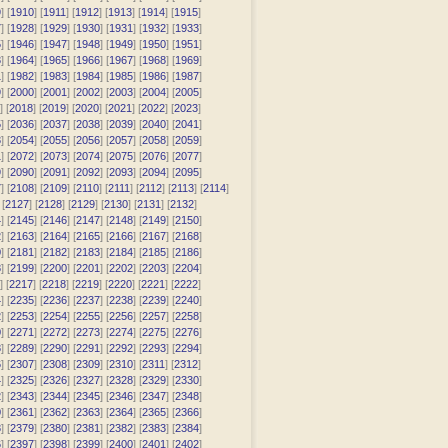
9
] [
1910
] [
1911
] [
1912
] [
1913
] [
1914
] [
1915
]
7
] [
1928
] [
1929
] [
1930
] [
1931
] [
1932
] [
1933
]
5
] [
1946
] [
1947
] [
1948
] [
1949
] [
1950
] [
1951
]
3
] [
1964
] [
1965
] [
1966
] [
1967
] [
1968
] [
1969
]
1
] [
1982
] [
1983
] [
1984
] [
1985
] [
1986
] [
1987
]
9
] [
2000
] [
2001
] [
2002
] [
2003
] [
2004
] [
2005
]
] [
2018
] [
2019
] [
2020
] [
2021
] [
2022
] [
2023
]
5
] [
2036
] [
2037
] [
2038
] [
2039
] [
2040
] [
2041
]
3
] [
2054
] [
2055
] [
2056
] [
2057
] [
2058
] [
2059
]
1
] [
2072
] [
2073
] [
2074
] [
2075
] [
2076
] [
2077
]
9
] [
2090
] [
2091
] [
2092
] [
2093
] [
2094
] [
2095
]
7
] [
2108
] [
2109
] [
2110
] [
2111
] [
2112
] [
2113
] [
2114
]
 [
2127
] [
2128
] [
2129
] [
2130
] [
2131
] [
2132
]
4
] [
2145
] [
2146
] [
2147
] [
2148
] [
2149
] [
2150
]
2
] [
2163
] [
2164
] [
2165
] [
2166
] [
2167
] [
2168
]
0
] [
2181
] [
2182
] [
2183
] [
2184
] [
2185
] [
2186
]
8
] [
2199
] [
2200
] [
2201
] [
2202
] [
2203
] [
2204
]
] [
2217
] [
2218
] [
2219
] [
2220
] [
2221
] [
2222
]
4
] [
2235
] [
2236
] [
2237
] [
2238
] [
2239
] [
2240
]
2
] [
2253
] [
2254
] [
2255
] [
2256
] [
2257
] [
2258
]
0
] [
2271
] [
2272
] [
2273
] [
2274
] [
2275
] [
2276
]
8
] [
2289
] [
2290
] [
2291
] [
2292
] [
2293
] [
2294
]
6
] [
2307
] [
2308
] [
2309
] [
2310
] [
2311
] [
2312
]
4
] [
2325
] [
2326
] [
2327
] [
2328
] [
2329
] [
2330
]
2
] [
2343
] [
2344
] [
2345
] [
2346
] [
2347
] [
2348
]
0
] [
2361
] [
2362
] [
2363
] [
2364
] [
2365
] [
2366
]
8
] [
2379
] [
2380
] [
2381
] [
2382
] [
2383
] [
2384
]
6
] [
2397
] [
2398
] [
2399
] [
2400
] [
2401
] [
2402
]