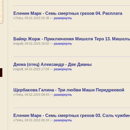
Еленин Марк - Семь смертных грехов 04. Расплата
vTinka, 05.01.2015 05:38 —
развернуть
Байяр Жорж - Приключения Мишеля Терэ 13. Мишель 
knigofil, 04.01.2015 19:02 —
развернуть
Дюма (отец) Александр - Две Дианы
knigofil, 04.01.2015 17:04 —
развернуть
Щербакова Галина - Три любви Маши Передреевой
vTinka, 04.01.2015 08:43 —
развернуть
Еленин Марк - Семь смертных грехов 03. Соль чужби
vTinka, 04.01.2015 06:16 —
развернуть