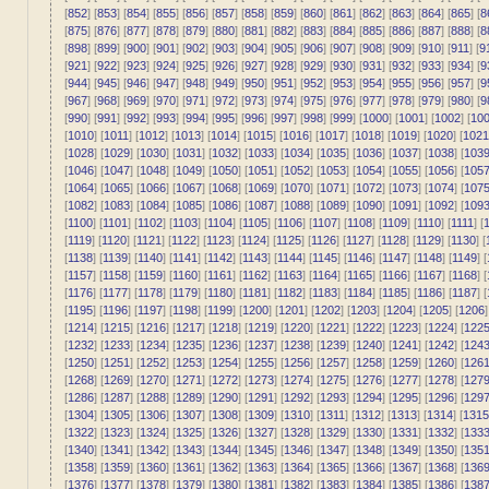
[
852
] [
853
] [
854
] [
855
] [
856
] [
857
] [
858
] [
859
] [
860
] [
861
] [
862
] [
863
] [
864
] [
865
] [
8
[
875
] [
876
] [
877
] [
878
] [
879
] [
880
] [
881
] [
882
] [
883
] [
884
] [
885
] [
886
] [
887
] [
888
] [
8
[
898
] [
899
] [
900
] [
901
] [
902
] [
903
] [
904
] [
905
] [
906
] [
907
] [
908
] [
909
] [
910
] [
911
] [
9
[
921
] [
922
] [
923
] [
924
] [
925
] [
926
] [
927
] [
928
] [
929
] [
930
] [
931
] [
932
] [
933
] [
934
] [
9
[
944
] [
945
] [
946
] [
947
] [
948
] [
949
] [
950
] [
951
] [
952
] [
953
] [
954
] [
955
] [
956
] [
957
] [
9
[
967
] [
968
] [
969
] [
970
] [
971
] [
972
] [
973
] [
974
] [
975
] [
976
] [
977
] [
978
] [
979
] [
980
] [
9
[
990
] [
991
] [
992
] [
993
] [
994
] [
995
] [
996
] [
997
] [
998
] [
999
] [
1000
] [
1001
] [
1002
] [
10
[
1010
] [
1011
] [
1012
] [
1013
] [
1014
] [
1015
] [
1016
] [
1017
] [
1018
] [
1019
] [
1020
] [
1021
[
1028
] [
1029
] [
1030
] [
1031
] [
1032
] [
1033
] [
1034
] [
1035
] [
1036
] [
1037
] [
1038
] [
103
[
1046
] [
1047
] [
1048
] [
1049
] [
1050
] [
1051
] [
1052
] [
1053
] [
1054
] [
1055
] [
1056
] [
105
[
1064
] [
1065
] [
1066
] [
1067
] [
1068
] [
1069
] [
1070
] [
1071
] [
1072
] [
1073
] [
1074
] [
107
[
1082
] [
1083
] [
1084
] [
1085
] [
1086
] [
1087
] [
1088
] [
1089
] [
1090
] [
1091
] [
1092
] [
109
[
1100
] [
1101
] [
1102
] [
1103
] [
1104
] [
1105
] [
1106
] [
1107
] [
1108
] [
1109
] [
1110
] [
1111
] [
1
[
1119
] [
1120
] [
1121
] [
1122
] [
1123
] [
1124
] [
1125
] [
1126
] [
1127
] [
1128
] [
1129
] [
1130
] [
[
1138
] [
1139
] [
1140
] [
1141
] [
1142
] [
1143
] [
1144
] [
1145
] [
1146
] [
1147
] [
1148
] [
1149
] [
[
1157
] [
1158
] [
1159
] [
1160
] [
1161
] [
1162
] [
1163
] [
1164
] [
1165
] [
1166
] [
1167
] [
1168
] [
[
1176
] [
1177
] [
1178
] [
1179
] [
1180
] [
1181
] [
1182
] [
1183
] [
1184
] [
1185
] [
1186
] [
1187
] [
[
1195
] [
1196
] [
1197
] [
1198
] [
1199
] [
1200
] [
1201
] [
1202
] [
1203
] [
1204
] [
1205
] [
1206
]
[
1214
] [
1215
] [
1216
] [
1217
] [
1218
] [
1219
] [
1220
] [
1221
] [
1222
] [
1223
] [
1224
] [
122
[
1232
] [
1233
] [
1234
] [
1235
] [
1236
] [
1237
] [
1238
] [
1239
] [
1240
] [
1241
] [
1242
] [
124
[
1250
] [
1251
] [
1252
] [
1253
] [
1254
] [
1255
] [
1256
] [
1257
] [
1258
] [
1259
] [
1260
] [
126
[
1268
] [
1269
] [
1270
] [
1271
] [
1272
] [
1273
] [
1274
] [
1275
] [
1276
] [
1277
] [
1278
] [
127
[
1286
] [
1287
] [
1288
] [
1289
] [
1290
] [
1291
] [
1292
] [
1293
] [
1294
] [
1295
] [
1296
] [
129
[
1304
] [
1305
] [
1306
] [
1307
] [
1308
] [
1309
] [
1310
] [
1311
] [
1312
] [
1313
] [
1314
] [
1315
[
1322
] [
1323
] [
1324
] [
1325
] [
1326
] [
1327
] [
1328
] [
1329
] [
1330
] [
1331
] [
1332
] [
133
[
1340
] [
1341
] [
1342
] [
1343
] [
1344
] [
1345
] [
1346
] [
1347
] [
1348
] [
1349
] [
1350
] [
135
[
1358
] [
1359
] [
1360
] [
1361
] [
1362
] [
1363
] [
1364
] [
1365
] [
1366
] [
1367
] [
1368
] [
136
[
1376
] [
1377
] [
1378
] [
1379
] [
1380
] [
1381
] [
1382
] [
1383
] [
1384
] [
1385
] [
1386
] [
138