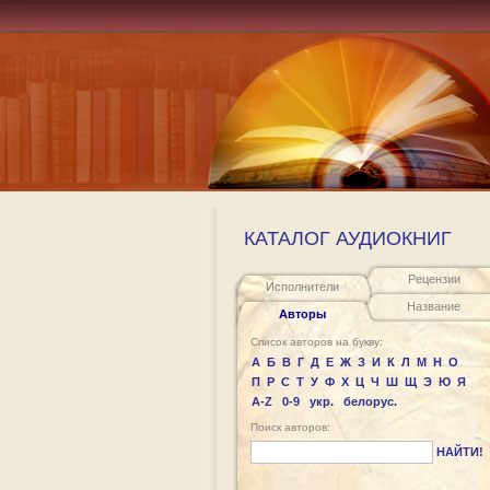
КАТАЛОГ АУДИОКНИГ
Рецензии
Исполнители
Название
Авторы
Список авторов на букву:
А
Б
В
Г
Д
Е
Ж
З
И
К
Л
М
Н
О
П
Р
С
Т
У
Ф
Х
Ц
Ч
Ш
Щ
Э
Ю
Я
A-Z
0-9
укр.
белорус.
Поиск авторов:
НАЙТИ!