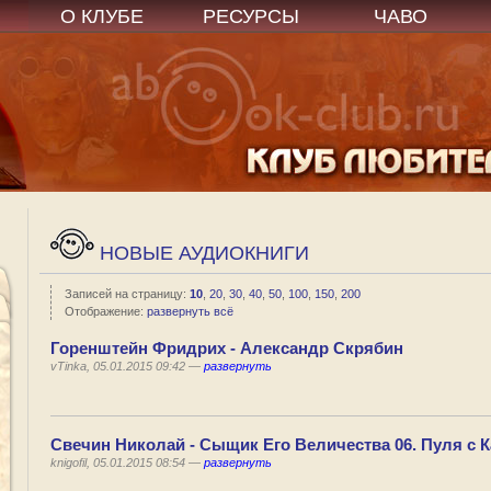
О КЛУБЕ
РЕСУРСЫ
ЧАВО
НОВЫЕ АУДИОКНИГИ
Записей на страницу:
10
,
20
,
30
,
40
,
50
,
100
,
150
,
200
Отображение:
развернуть всё
Горенштейн Фридрих - Александр Скрябин
vTinka, 05.01.2015 09:42 —
развернуть
Свечин Николай - Сыщик Его Величества 06. Пуля с К
knigofil, 05.01.2015 08:54 —
развернуть