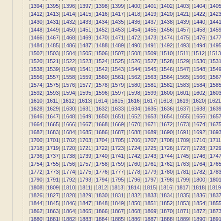
[
1394
] [
1395
] [
1396
] [
1397
] [
1398
] [
1399
] [
1400
] [
1401
] [
1402
] [
1403
] [
1404
] [
140
[
1412
] [
1413
] [
1414
] [
1415
] [
1416
] [
1417
] [
1418
] [
1419
] [
1420
] [
1421
] [
1422
] [
142
[
1430
] [
1431
] [
1432
] [
1433
] [
1434
] [
1435
] [
1436
] [
1437
] [
1438
] [
1439
] [
1440
] [
144
[
1448
] [
1449
] [
1450
] [
1451
] [
1452
] [
1453
] [
1454
] [
1455
] [
1456
] [
1457
] [
1458
] [
145
[
1466
] [
1467
] [
1468
] [
1469
] [
1470
] [
1471
] [
1472
] [
1473
] [
1474
] [
1475
] [
1476
] [
147
[
1484
] [
1485
] [
1486
] [
1487
] [
1488
] [
1489
] [
1490
] [
1491
] [
1492
] [
1493
] [
1494
] [
149
[
1502
] [
1503
] [
1504
] [
1505
] [
1506
] [
1507
] [
1508
] [
1509
] [
1510
] [
1511
] [
1512
] [
1513
[
1520
] [
1521
] [
1522
] [
1523
] [
1524
] [
1525
] [
1526
] [
1527
] [
1528
] [
1529
] [
1530
] [
153
[
1538
] [
1539
] [
1540
] [
1541
] [
1542
] [
1543
] [
1544
] [
1545
] [
1546
] [
1547
] [
1548
] [
154
[
1556
] [
1557
] [
1558
] [
1559
] [
1560
] [
1561
] [
1562
] [
1563
] [
1564
] [
1565
] [
1566
] [
156
[
1574
] [
1575
] [
1576
] [
1577
] [
1578
] [
1579
] [
1580
] [
1581
] [
1582
] [
1583
] [
1584
] [
158
[
1592
] [
1593
] [
1594
] [
1595
] [
1596
] [
1597
] [
1598
] [
1599
] [
1600
] [
1601
] [
1602
] [
160
[
1610
] [
1611
] [
1612
] [
1613
] [
1614
] [
1615
] [
1616
] [
1617
] [
1618
] [
1619
] [
1620
] [
1621
[
1628
] [
1629
] [
1630
] [
1631
] [
1632
] [
1633
] [
1634
] [
1635
] [
1636
] [
1637
] [
1638
] [
163
[
1646
] [
1647
] [
1648
] [
1649
] [
1650
] [
1651
] [
1652
] [
1653
] [
1654
] [
1655
] [
1656
] [
165
[
1664
] [
1665
] [
1666
] [
1667
] [
1668
] [
1669
] [
1670
] [
1671
] [
1672
] [
1673
] [
1674
] [
167
[
1682
] [
1683
] [
1684
] [
1685
] [
1686
] [
1687
] [
1688
] [
1689
] [
1690
] [
1691
] [
1692
] [
169
[
1700
] [
1701
] [
1702
] [
1703
] [
1704
] [
1705
] [
1706
] [
1707
] [
1708
] [
1709
] [
1710
] [
1711
[
1718
] [
1719
] [
1720
] [
1721
] [
1722
] [
1723
] [
1724
] [
1725
] [
1726
] [
1727
] [
1728
] [
172
[
1736
] [
1737
] [
1738
] [
1739
] [
1740
] [
1741
] [
1742
] [
1743
] [
1744
] [
1745
] [
1746
] [
174
[
1754
] [
1755
] [
1756
] [
1757
] [
1758
] [
1759
] [
1760
] [
1761
] [
1762
] [
1763
] [
1764
] [
176
[
1772
] [
1773
] [
1774
] [
1775
] [
1776
] [
1777
] [
1778
] [
1779
] [
1780
] [
1781
] [
1782
] [
178
[
1790
] [
1791
] [
1792
] [
1793
] [
1794
] [
1795
] [
1796
] [
1797
] [
1798
] [
1799
] [
1800
] [
180
[
1808
] [
1809
] [
1810
] [
1811
] [
1812
] [
1813
] [
1814
] [
1815
] [
1816
] [
1817
] [
1818
] [
1819
[
1826
] [
1827
] [
1828
] [
1829
] [
1830
] [
1831
] [
1832
] [
1833
] [
1834
] [
1835
] [
1836
] [
183
[
1844
] [
1845
] [
1846
] [
1847
] [
1848
] [
1849
] [
1850
] [
1851
] [
1852
] [
1853
] [
1854
] [
185
[
1862
] [
1863
] [
1864
] [
1865
] [
1866
] [
1867
] [
1868
] [
1869
] [
1870
] [
1871
] [
1872
] [
187
[
1880
] [
1881
] [
1882
] [
1883
] [
1884
] [
1885
] [
1886
] [
1887
] [
1888
] [
1889
] [
1890
] [
189