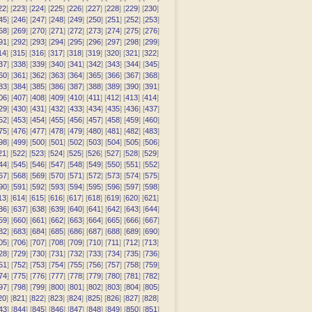
22
] [
223
] [
224
] [
225
] [
226
] [
227
] [
228
] [
229
] [
230
]
45
] [
246
] [
247
] [
248
] [
249
] [
250
] [
251
] [
252
] [
253
]
68
] [
269
] [
270
] [
271
] [
272
] [
273
] [
274
] [
275
] [
276
]
91
] [
292
] [
293
] [
294
] [
295
] [
296
] [
297
] [
298
] [
299
]
14
] [
315
] [
316
] [
317
] [
318
] [
319
] [
320
] [
321
] [
322
]
37
] [
338
] [
339
] [
340
] [
341
] [
342
] [
343
] [
344
] [
345
]
60
] [
361
] [
362
] [
363
] [
364
] [
365
] [
366
] [
367
] [
368
]
83
] [
384
] [
385
] [
386
] [
387
] [
388
] [
389
] [
390
] [
391
]
06
] [
407
] [
408
] [
409
] [
410
] [
411
] [
412
] [
413
] [
414
]
29
] [
430
] [
431
] [
432
] [
433
] [
434
] [
435
] [
436
] [
437
]
52
] [
453
] [
454
] [
455
] [
456
] [
457
] [
458
] [
459
] [
460
]
75
] [
476
] [
477
] [
478
] [
479
] [
480
] [
481
] [
482
] [
483
]
98
] [
499
] [
500
] [
501
] [
502
] [
503
] [
504
] [
505
] [
506
]
21
] [
522
] [
523
] [
524
] [
525
] [
526
] [
527
] [
528
] [
529
]
44
] [
545
] [
546
] [
547
] [
548
] [
549
] [
550
] [
551
] [
552
]
67
] [
568
] [
569
] [
570
] [
571
] [
572
] [
573
] [
574
] [
575
]
90
] [
591
] [
592
] [
593
] [
594
] [
595
] [
596
] [
597
] [
598
]
13
] [
614
] [
615
] [
616
] [
617
] [
618
] [
619
] [
620
] [
621
]
36
] [
637
] [
638
] [
639
] [
640
] [
641
] [
642
] [
643
] [
644
]
59
] [
660
] [
661
] [
662
] [
663
] [
664
] [
665
] [
666
] [
667
]
82
] [
683
] [
684
] [
685
] [
686
] [
687
] [
688
] [
689
] [
690
]
05
] [
706
] [
707
] [
708
] [
709
] [
710
] [
711
] [
712
] [
713
]
28
] [
729
] [
730
] [
731
] [
732
] [
733
] [
734
] [
735
] [
736
]
51
] [
752
] [
753
] [
754
] [
755
] [
756
] [
757
] [
758
] [
759
]
74
] [
775
] [
776
] [
777
] [
778
] [
779
] [
780
] [
781
] [
782
]
97
] [
798
] [
799
] [
800
] [
801
] [
802
] [
803
] [
804
] [
805
]
20
] [
821
] [
822
] [
823
] [
824
] [
825
] [
826
] [
827
] [
828
]
43
] [
844
] [
845
] [
846
] [
847
] [
848
] [
849
] [
850
] [
851
]