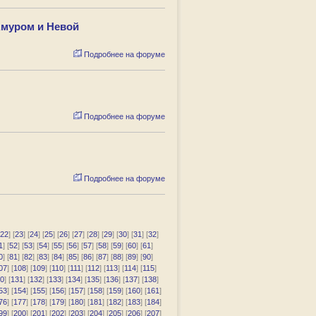
Амуром и Невой
Подробнее на форуме
Подробнее на форуме
Подробнее на форуме
22
] [
23
] [
24
] [
25
] [
26
] [
27
] [
28
] [
29
] [
30
] [
31
] [
32
]
1
] [
52
] [
53
] [
54
] [
55
] [
56
] [
57
] [
58
] [
59
] [
60
] [
61
]
0
] [
81
] [
82
] [
83
] [
84
] [
85
] [
86
] [
87
] [
88
] [
89
] [
90
]
07
] [
108
] [
109
] [
110
] [
111
] [
112
] [
113
] [
114
] [
115
]
0
] [
131
] [
132
] [
133
] [
134
] [
135
] [
136
] [
137
] [
138
]
53
] [
154
] [
155
] [
156
] [
157
] [
158
] [
159
] [
160
] [
161
]
76
] [
177
] [
178
] [
179
] [
180
] [
181
] [
182
] [
183
] [
184
]
99
] [
200
] [
201
] [
202
] [
203
] [
204
] [
205
] [
206
] [
207
]