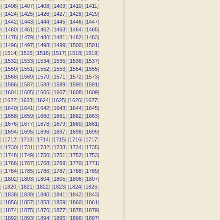
5
] [
1406
] [
1407
] [
1408
] [
1409
] [
1410
] [
1411
]
3
] [
1424
] [
1425
] [
1426
] [
1427
] [
1428
] [
1429
]
1
] [
1442
] [
1443
] [
1444
] [
1445
] [
1446
] [
1447
]
9
] [
1460
] [
1461
] [
1462
] [
1463
] [
1464
] [
1465
]
7
] [
1478
] [
1479
] [
1480
] [
1481
] [
1482
] [
1483
]
5
] [
1496
] [
1497
] [
1498
] [
1499
] [
1500
] [
1501
]
] [
1514
] [
1515
] [
1516
] [
1517
] [
1518
] [
1519
]
1
] [
1532
] [
1533
] [
1534
] [
1535
] [
1536
] [
1537
]
9
] [
1550
] [
1551
] [
1552
] [
1553
] [
1554
] [
1555
]
7
] [
1568
] [
1569
] [
1570
] [
1571
] [
1572
] [
1573
]
5
] [
1586
] [
1587
] [
1588
] [
1589
] [
1590
] [
1591
]
3
] [
1604
] [
1605
] [
1606
] [
1607
] [
1608
] [
1609
]
] [
1622
] [
1623
] [
1624
] [
1625
] [
1626
] [
1627
]
9
] [
1640
] [
1641
] [
1642
] [
1643
] [
1644
] [
1645
]
7
] [
1658
] [
1659
] [
1660
] [
1661
] [
1662
] [
1663
]
5
] [
1676
] [
1677
] [
1678
] [
1679
] [
1680
] [
1681
]
3
] [
1694
] [
1695
] [
1696
] [
1697
] [
1698
] [
1699
]
] [
1712
] [
1713
] [
1714
] [
1715
] [
1716
] [
1717
]
9
] [
1730
] [
1731
] [
1732
] [
1733
] [
1734
] [
1735
]
7
] [
1748
] [
1749
] [
1750
] [
1751
] [
1752
] [
1753
]
5
] [
1766
] [
1767
] [
1768
] [
1769
] [
1770
] [
1771
]
3
] [
1784
] [
1785
] [
1786
] [
1787
] [
1788
] [
1789
]
1
] [
1802
] [
1803
] [
1804
] [
1805
] [
1806
] [
1807
]
] [
1820
] [
1821
] [
1822
] [
1823
] [
1824
] [
1825
]
7
] [
1838
] [
1839
] [
1840
] [
1841
] [
1842
] [
1843
]
5
] [
1856
] [
1857
] [
1858
] [
1859
] [
1860
] [
1861
]
3
] [
1874
] [
1875
] [
1876
] [
1877
] [
1878
] [
1879
]
1
] [
1892
] [
1893
] [
1894
] [
1895
] [
1896
] [
1897
]