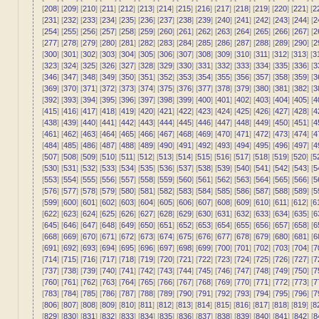
[
208
] [
209
] [
210
] [
211
] [
212
] [
213
] [
214
] [
215
] [
216
] [
217
] [
218
] [
219
] [
220
] [
221
] [
2
[
231
] [
232
] [
233
] [
234
] [
235
] [
236
] [
237
] [
238
] [
239
] [
240
] [
241
] [
242
] [
243
] [
244
] [
2
[
254
] [
255
] [
256
] [
257
] [
258
] [
259
] [
260
] [
261
] [
262
] [
263
] [
264
] [
265
] [
266
] [
267
] [
2
[
277
] [
278
] [
279
] [
280
] [
281
] [
282
] [
283
] [
284
] [
285
] [
286
] [
287
] [
288
] [
289
] [
290
] [
2
[
300
] [
301
] [
302
] [
303
] [
304
] [
305
] [
306
] [
307
] [
308
] [
309
] [
310
] [
311
] [
312
] [
313
] [
3
[
323
] [
324
] [
325
] [
326
] [
327
] [
328
] [
329
] [
330
] [
331
] [
332
] [
333
] [
334
] [
335
] [
336
] [
3
[
346
] [
347
] [
348
] [
349
] [
350
] [
351
] [
352
] [
353
] [
354
] [
355
] [
356
] [
357
] [
358
] [
359
] [
3
[
369
] [
370
] [
371
] [
372
] [
373
] [
374
] [
375
] [
376
] [
377
] [
378
] [
379
] [
380
] [
381
] [
382
] [
3
[
392
] [
393
] [
394
] [
395
] [
396
] [
397
] [
398
] [
399
] [
400
] [
401
] [
402
] [
403
] [
404
] [
405
] [
4
[
415
] [
416
] [
417
] [
418
] [
419
] [
420
] [
421
] [
422
] [
423
] [
424
] [
425
] [
426
] [
427
] [
428
] [
4
[
438
] [
439
] [
440
] [
441
] [
442
] [
443
] [
444
] [
445
] [
446
] [
447
] [
448
] [
449
] [
450
] [
451
] [
4
[
461
] [
462
] [
463
] [
464
] [
465
] [
466
] [
467
] [
468
] [
469
] [
470
] [
471
] [
472
] [
473
] [
474
] [
4
[
484
] [
485
] [
486
] [
487
] [
488
] [
489
] [
490
] [
491
] [
492
] [
493
] [
494
] [
495
] [
496
] [
497
] [
4
[
507
] [
508
] [
509
] [
510
] [
511
] [
512
] [
513
] [
514
] [
515
] [
516
] [
517
] [
518
] [
519
] [
520
] [
5
[
530
] [
531
] [
532
] [
533
] [
534
] [
535
] [
536
] [
537
] [
538
] [
539
] [
540
] [
541
] [
542
] [
543
] [
5
[
553
] [
554
] [
555
] [
556
] [
557
] [
558
] [
559
] [
560
] [
561
] [
562
] [
563
] [
564
] [
565
] [
566
] [
5
[
576
] [
577
] [
578
] [
579
] [
580
] [
581
] [
582
] [
583
] [
584
] [
585
] [
586
] [
587
] [
588
] [
589
] [
5
[
599
] [
600
] [
601
] [
602
] [
603
] [
604
] [
605
] [
606
] [
607
] [
608
] [
609
] [
610
] [
611
] [
612
] [
6
[
622
] [
623
] [
624
] [
625
] [
626
] [
627
] [
628
] [
629
] [
630
] [
631
] [
632
] [
633
] [
634
] [
635
] [
6
[
645
] [
646
] [
647
] [
648
] [
649
] [
650
] [
651
] [
652
] [
653
] [
654
] [
655
] [
656
] [
657
] [
658
] [
6
[
668
] [
669
] [
670
] [
671
] [
672
] [
673
] [
674
] [
675
] [
676
] [
677
] [
678
] [
679
] [
680
] [
681
] [
6
[
691
] [
692
] [
693
] [
694
] [
695
] [
696
] [
697
] [
698
] [
699
] [
700
] [
701
] [
702
] [
703
] [
704
] [
7
[
714
] [
715
] [
716
] [
717
] [
718
] [
719
] [
720
] [
721
] [
722
] [
723
] [
724
] [
725
] [
726
] [
727
] [
7
[
737
] [
738
] [
739
] [
740
] [
741
] [
742
] [
743
] [
744
] [
745
] [
746
] [
747
] [
748
] [
749
] [
750
] [
7
[
760
] [
761
] [
762
] [
763
] [
764
] [
765
] [
766
] [
767
] [
768
] [
769
] [
770
] [
771
] [
772
] [
773
] [
7
[
783
] [
784
] [
785
] [
786
] [
787
] [
788
] [
789
] [
790
] [
791
] [
792
] [
793
] [
794
] [
795
] [
796
] [
7
[
806
] [
807
] [
808
] [
809
] [
810
] [
811
] [
812
] [
813
] [
814
] [
815
] [
816
] [
817
] [
818
] [
819
] [
8
[
829
] [
830
] [
831
] [
832
] [
833
] [
834
] [
835
] [
836
] [
837
] [
838
] [
839
] [
840
] [
841
] [
842
] [
8