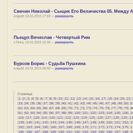
Свечин Николай - Сыщик Его Величества 05. Между 
knigofil, 03.01.2015 17:16 —
развернуть
Пьецух Вячеслав - Четвертый Рим
vTinka, 03.01.2015 10:36 —
развернуть
Бурсов Борис - Судьба Пушкина
knigofil, 03.01.2015 08:56 —
развернуть
Страница:
[
1
] [
2
] [
3
] [
4
] [
5
] [
6
] [
7
] [
8
] [
9
] [
10
] [
11
] [
12
] [
13
] [
14
] [
15
] [
16
] [
17
] [
18
] [
19
] [
20
] [
21
] [
[
33
] [
34
] [
35
] [
36
] [
37
] [
38
] [
39
] [
40
] [
41
] [
42
] [
43
] [
44
] [
45
] [
46
] [
47
] [
48
] [
49
] [
50
] [
5
[
62
] [
63
] [
64
] [
65
] [
66
] [
67
] [
68
] [
69
] [
70
] [
71
] [
72
] [
73
] [
74
] [
75
] [
76
] [
77
] [
78
] [
79
] [
8
[
91
] [
92
] [
93
] [
94
] [
95
] [
96
] [
97
] [
98
] [
99
] [
100
] [
101
] [
102
] [
103
] [
104
] [
105
] [
106
] [
1
[
116
] [
117
] [
118
] [
119
] [
120
] [
121
] [
122
] [
123
] [
124
] [
125
] [
126
] [
127
] [
128
] [
129
] [
13
[
139
] [
140
] [
141
] [
142
] [
143
] [
144
] [
145
] [
146
] [
147
] [
148
] [
149
] [
150
] [
151
] [
152
] [
1
[
162
] [
163
] [
164
] [
165
] [
166
] [
167
] [
168
] [
169
] [
170
] [
171
] [
172
] [
173
] [
174
] [
175
] [
1
[
185
] [
186
] [
187
] [
188
] [
189
] [
190
] [
191
] [
192
] [
193
] [
194
] [
195
] [
196
] [
197
] [
198
] [
1