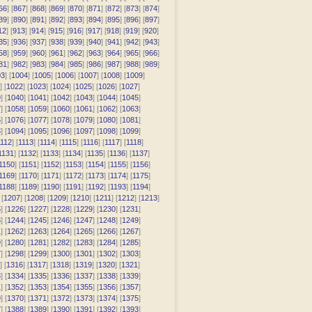
66
] [
867
] [
868
] [
869
] [
870
] [
871
] [
872
] [
873
] [
874
]
89
] [
890
] [
891
] [
892
] [
893
] [
894
] [
895
] [
896
] [
897
]
12
] [
913
] [
914
] [
915
] [
916
] [
917
] [
918
] [
919
] [
920
]
35
] [
936
] [
937
] [
938
] [
939
] [
940
] [
941
] [
942
] [
943
]
58
] [
959
] [
960
] [
961
] [
962
] [
963
] [
964
] [
965
] [
966
]
81
] [
982
] [
983
] [
984
] [
985
] [
986
] [
987
] [
988
] [
989
]
03
] [
1004
] [
1005
] [
1006
] [
1007
] [
1008
] [
1009
]
] [
1022
] [
1023
] [
1024
] [
1025
] [
1026
] [
1027
]
9
] [
1040
] [
1041
] [
1042
] [
1043
] [
1044
] [
1045
]
7
] [
1058
] [
1059
] [
1060
] [
1061
] [
1062
] [
1063
]
5
] [
1076
] [
1077
] [
1078
] [
1079
] [
1080
] [
1081
]
3
] [
1094
] [
1095
] [
1096
] [
1097
] [
1098
] [
1099
]
112
] [
1113
] [
1114
] [
1115
] [
1116
] [
1117
] [
1118
]
1131
] [
1132
] [
1133
] [
1134
] [
1135
] [
1136
] [
1137
]
1150
] [
1151
] [
1152
] [
1153
] [
1154
] [
1155
] [
1156
]
1169
] [
1170
] [
1171
] [
1172
] [
1173
] [
1174
] [
1175
]
1188
] [
1189
] [
1190
] [
1191
] [
1192
] [
1193
] [
1194
]
 [
1207
] [
1208
] [
1209
] [
1210
] [
1211
] [
1212
] [
1213
]
5
] [
1226
] [
1227
] [
1228
] [
1229
] [
1230
] [
1231
]
3
] [
1244
] [
1245
] [
1246
] [
1247
] [
1248
] [
1249
]
1
] [
1262
] [
1263
] [
1264
] [
1265
] [
1266
] [
1267
]
9
] [
1280
] [
1281
] [
1282
] [
1283
] [
1284
] [
1285
]
7
] [
1298
] [
1299
] [
1300
] [
1301
] [
1302
] [
1303
]
] [
1316
] [
1317
] [
1318
] [
1319
] [
1320
] [
1321
]
3
] [
1334
] [
1335
] [
1336
] [
1337
] [
1338
] [
1339
]
1
] [
1352
] [
1353
] [
1354
] [
1355
] [
1356
] [
1357
]
9
] [
1370
] [
1371
] [
1372
] [
1373
] [
1374
] [
1375
]
7
] [
1388
] [
1389
] [
1390
] [
1391
] [
1392
] [
1393
]