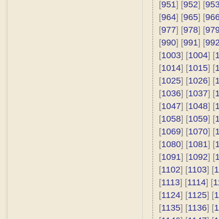
[
951
] [
952
] [
95
[
964
] [
965
] [
96
[
977
] [
978
] [
97
[
990
] [
991
] [
99
[
1003
] [
1004
] [
[
1014
] [
1015
] [
[
1025
] [
1026
] [
[
1036
] [
1037
] [
[
1047
] [
1048
] [
[
1058
] [
1059
] [
[
1069
] [
1070
] [
[
1080
] [
1081
] [
[
1091
] [
1092
] [
[
1102
] [
1103
] [
1
[
1113
] [
1114
] [
1
[
1124
] [
1125
] [
1
[
1135
] [
1136
] [
1