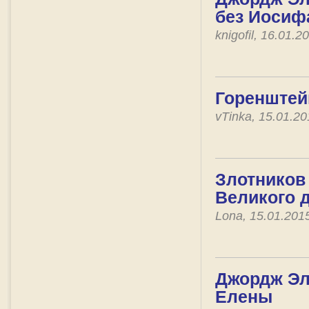
без Иосиф
knigofil, 16.01.
Горенштей
vTinka, 15.01.2
Злотников 
Великого 
Lona, 15.01.201
Джордж Эли
Елены