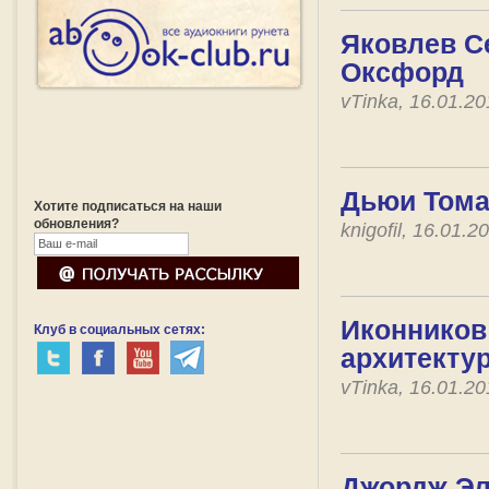
Яковлев Се
Оксфорд
vTinka, 16.01.2
Дьюи Тома
Хотите подписаться на наши
обновления?
knigofil, 16.01.
Иконников 
Клуб в социальных сетях:
архитекту
vTinka, 16.01.2
Джордж Эли