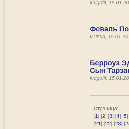
knigofil, 15.01.
Феваль По
vTinka, 15.01.2
Берроуз Эд
Сын Тарза
knigofil, 15.01.
Страница:
[
1
] [
2
] [
3
] [
4
] [
5
]
[
21
] [
22
] [
23
] [
2