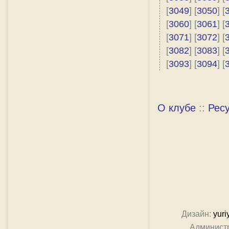
[
3049
] [
3050
] [
[
3060
] [
3061
] [
[
3071
] [
3072
] [
[
3082
] [
3083
] [
[
3093
] [
3094
] [
О клубе
::
Рес
Дизайн:
yuri
Админист