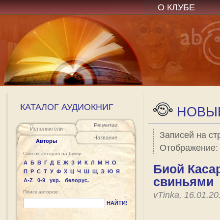
О КЛУБЕ
КАТАЛОГ АУДИОКНИГ
НОВЫЕ
Рецензии
Исполнители
Записей на ст
Название
Авторы
Отображение
Список авторов на букву:
А
Б
В
Г
Д
Е
Ж
З
И
К
Л
М
Н
О
Биой Каса
П
Р
С
Т
У
Ф
Х
Ц
Ч
Ш
Щ
Э
Ю
Я
свиньями
A-Z
0-9
укр.
белорус.
Поиск авторов:
vTinka, 16.01.2
НАЙТИ!