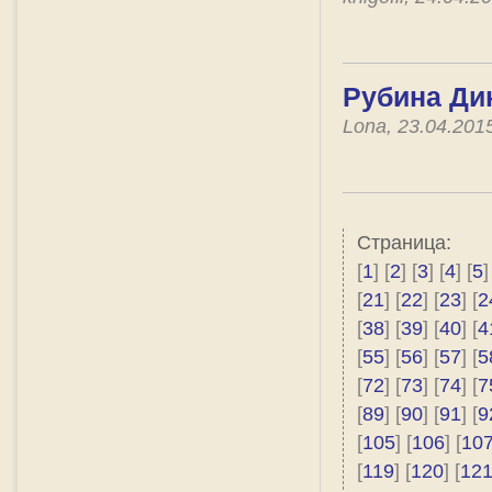
Рубина Дин
Lona, 23.04.201
Страница:
[
1
] [
2
] [
3
] [
4
] [
5
]
[
21
] [
22
] [
23
] [
2
[
38
] [
39
] [
40
] [
4
[
55
] [
56
] [
57
] [
5
[
72
] [
73
] [
74
] [
7
[
89
] [
90
] [
91
] [
9
[
105
] [
106
] [
10
[
119
] [
120
] [
12