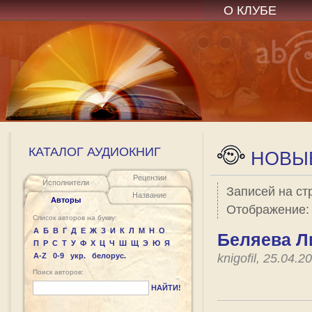
О КЛУБЕ
КАТАЛОГ АУДИОКНИГ
НОВЫЕ
Рецензии
Исполнители
Записей на ст
Название
Авторы
Отображение
Список авторов на букву:
А
Б
В
Г
Д
Е
Ж
З
И
К
Л
М
Н
О
Беляева Л
П
Р
С
Т
У
Ф
Х
Ц
Ч
Ш
Щ
Э
Ю
Я
A-Z
0-9
укр.
белорус.
knigofil, 25.04.
Поиск авторов:
НАЙТИ!