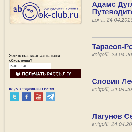
Адамс Дугл
Путеводит
Lona, 24.04.201
Тарасов-Р
knigofil, 24.04.
Хотите подписаться на наши
обновления?
Словин Ле
knigofil, 24.04.
Клуб в социальных сетях:
Лагунов Се
knigofil, 24.04.