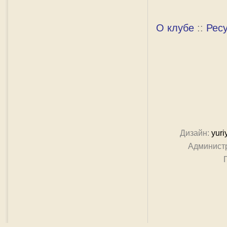
О клубе
::
Рес
Дизайн:
yuri
Админист