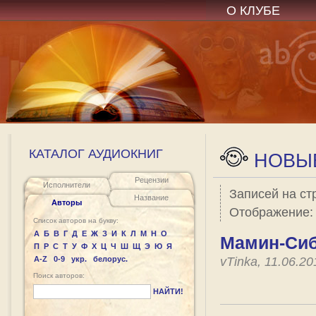
О КЛУБЕ
КАТАЛОГ АУДИОКНИГ
НОВЫЕ
Рецензии
Исполнители
Записей на ст
Название
Авторы
Отображение
Список авторов на букву:
А
Б
В
Г
Д
Е
Ж
З
И
К
Л
М
Н
О
Мамин-Сиб
П
Р
С
Т
У
Ф
Х
Ц
Ч
Ш
Щ
Э
Ю
Я
A-Z
0-9
укр.
белорус.
vTinka, 11.06.2
Поиск авторов:
НАЙТИ!