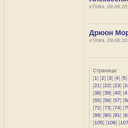
vTinka, 09.06.2
Дрюон Мори
vTinka, 09.06.2
Страница:
[
1
] [
2
] [
3
] [
4
] [
5
]
[
21
] [
22
] [
23
] [
2
[
38
] [
39
] [
40
] [
4
[
55
] [
56
] [
57
] [
5
[
72
] [
73
] [
74
] [
7
[
89
] [
90
] [
91
] [
9
[
105
] [
106
] [
10