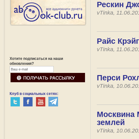
Рескин Джо
vTinka, 11.06.2
Райс Крэйг
vTinka, 11.06.2
Хотите подписаться на наши
обновления?
Перси Рохл
vTinka, 10.06.2
Клуб в социальных сетях:
Москвина 
землей
vTinka, 10.06.2