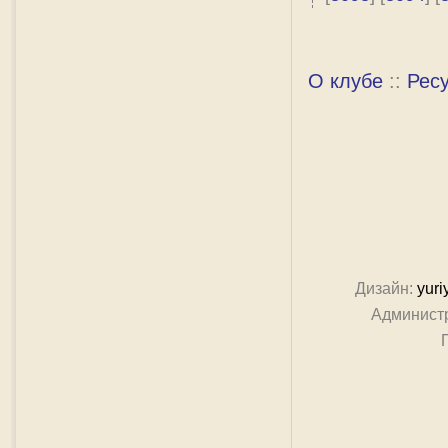
О клубе
::
Рес
Дизайн:
yuri
Админист