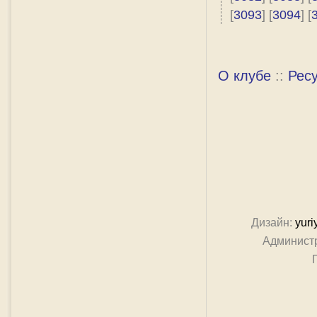
[
3093
] [
3094
] [
О клубе
::
Рес
Дизайн:
yuri
Админист