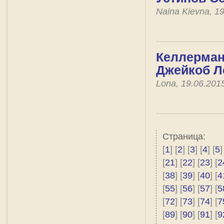
Naina Kievna, 1
Келлерман
Джейкоб Ле
Lona, 19.06.201
Страница:
[
1
] [
2
] [
3
] [
4
] [
5
]
[
21
] [
22
] [
23
] [
2
[
38
] [
39
] [
40
] [
4
[
55
] [
56
] [
57
] [
5
[
72
] [
73
] [
74
] [
7
[
89
] [
90
] [
91
] [
9