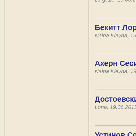
Бекитт Ло
Naina Kievna, 1
Ахерн Сес
Naina Kievna, 1
Достоевск
Lona, 19.06.201
Устинов Се