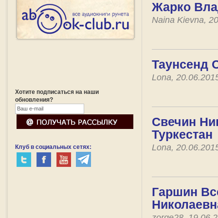
Жарко Вла
Naina Kievna, 2
Таунсенд 
Lona, 20.06.201
Хотите подписаться на наши
обновления?
Свечин Ник
Туркестан
Lona, 20.06.201
Клуб в социальных сетях:
Гаршин Вс
Николаевн
zorge28, 19.06.