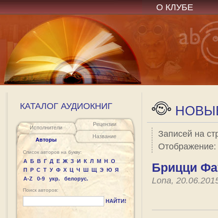
О КЛУБЕ
КАТАЛОГ АУДИОКНИГ
НОВЫЕ
Рецензии
Исполнители
Записей на ст
Название
Авторы
Отображение
Список авторов на букву:
А
Б
В
Г
Д
Е
Ж
З
И
К
Л
М
Н
О
Брицци Фау
П
Р
С
Т
У
Ф
Х
Ц
Ч
Ш
Щ
Э
Ю
Я
A-Z
0-9
укр.
белорус.
Lona, 20.06.201
Поиск авторов:
НАЙТИ!