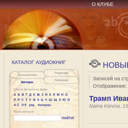
О КЛУБЕ
КАТАЛОГ АУДИОКНИГ
НОВЫЕ
Рецензии
Исполнители
Записей на ст
Название
Авторы
Отображение
Список авторов на букву:
А
Б
В
Г
Д
Е
Ж
З
И
К
Л
М
Н
О
Трамп Иван
П
Р
С
Т
У
Ф
Х
Ц
Ч
Ш
Щ
Э
Ю
Я
A-Z
0-9
укр.
белорус.
Naina Kievna, 1
Поиск авторов:
НАЙТИ!