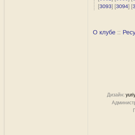
[
3093
] [
3094
] [
О клубе
::
Рес
Дизайн:
yuri
Админист