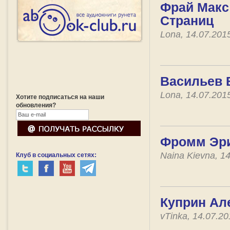
Фрай Макс 
Страниц
Lona, 14.07.201
Васильев В
Lona, 14.07.201
Хотите подписаться на наши
обновления?
Фромм Эри
Naina Kievna, 1
Клуб в социальных сетях:
Куприн Ал
vTinka, 14.07.2