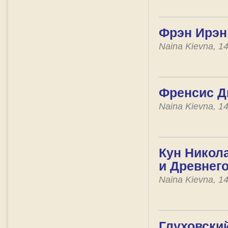
Фрэн Ирэн
Naina Kievna, 1
Френсис Д
Naina Kievna, 1
Кун Никола
и Древнег
Naina Kievna, 1
Глуховский