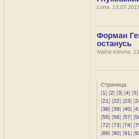
Lona, 13.07.201
Форман Гей
останусь
Naina Kievna, 1
Страница:
[
1
] [
2
] [
3
] [
4
] [
5
]
[
21
] [
22
] [
23
] [
2
[
38
] [
39
] [
40
] [
4
[
55
] [
56
] [
57
] [
5
[
72
] [
73
] [
74
] [
7
[
89
] [
90
] [
91
] [
9