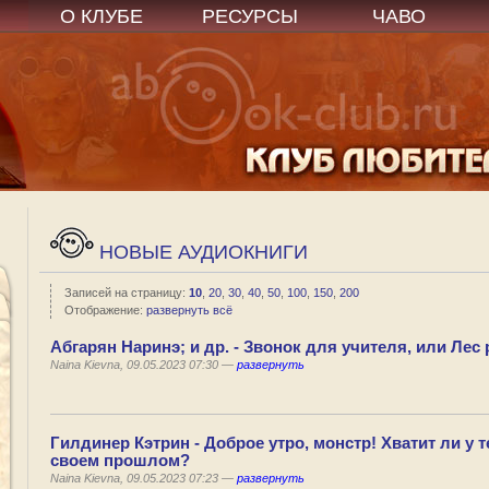
О КЛУБЕ
РЕСУРСЫ
ЧАВО
НОВЫЕ АУДИОКНИГИ
Записей на страницу:
10
,
20
,
30
,
40
,
50
,
100
,
150
,
200
Отображение:
развернуть всё
Абгарян Наринэ; и др. - Звонок для учителя, или Лес 
Naina Kievna, 09.05.2023 07:30 —
развернуть
Гилдинер Кэтрин - Доброе утро, монстр! Хватит ли у 
своем прошлом?
Naina Kievna, 09.05.2023 07:23 —
развернуть