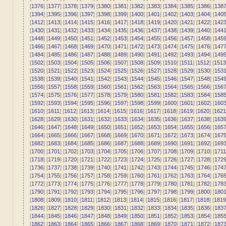
[
1376
] [
1377
] [
1378
] [
1379
] [
1380
] [
1381
] [
1382
] [
1383
] [
1384
] [
1385
] [
1386
] [
138
[
1394
] [
1395
] [
1396
] [
1397
] [
1398
] [
1399
] [
1400
] [
1401
] [
1402
] [
1403
] [
1404
] [
140
[
1412
] [
1413
] [
1414
] [
1415
] [
1416
] [
1417
] [
1418
] [
1419
] [
1420
] [
1421
] [
1422
] [
142
[
1430
] [
1431
] [
1432
] [
1433
] [
1434
] [
1435
] [
1436
] [
1437
] [
1438
] [
1439
] [
1440
] [
144
[
1448
] [
1449
] [
1450
] [
1451
] [
1452
] [
1453
] [
1454
] [
1455
] [
1456
] [
1457
] [
1458
] [
145
[
1466
] [
1467
] [
1468
] [
1469
] [
1470
] [
1471
] [
1472
] [
1473
] [
1474
] [
1475
] [
1476
] [
147
[
1484
] [
1485
] [
1486
] [
1487
] [
1488
] [
1489
] [
1490
] [
1491
] [
1492
] [
1493
] [
1494
] [
149
[
1502
] [
1503
] [
1504
] [
1505
] [
1506
] [
1507
] [
1508
] [
1509
] [
1510
] [
1511
] [
1512
] [
1513
[
1520
] [
1521
] [
1522
] [
1523
] [
1524
] [
1525
] [
1526
] [
1527
] [
1528
] [
1529
] [
1530
] [
153
[
1538
] [
1539
] [
1540
] [
1541
] [
1542
] [
1543
] [
1544
] [
1545
] [
1546
] [
1547
] [
1548
] [
154
[
1556
] [
1557
] [
1558
] [
1559
] [
1560
] [
1561
] [
1562
] [
1563
] [
1564
] [
1565
] [
1566
] [
156
[
1574
] [
1575
] [
1576
] [
1577
] [
1578
] [
1579
] [
1580
] [
1581
] [
1582
] [
1583
] [
1584
] [
158
[
1592
] [
1593
] [
1594
] [
1595
] [
1596
] [
1597
] [
1598
] [
1599
] [
1600
] [
1601
] [
1602
] [
160
[
1610
] [
1611
] [
1612
] [
1613
] [
1614
] [
1615
] [
1616
] [
1617
] [
1618
] [
1619
] [
1620
] [
1621
[
1628
] [
1629
] [
1630
] [
1631
] [
1632
] [
1633
] [
1634
] [
1635
] [
1636
] [
1637
] [
1638
] [
163
[
1646
] [
1647
] [
1648
] [
1649
] [
1650
] [
1651
] [
1652
] [
1653
] [
1654
] [
1655
] [
1656
] [
165
[
1664
] [
1665
] [
1666
] [
1667
] [
1668
] [
1669
] [
1670
] [
1671
] [
1672
] [
1673
] [
1674
] [
167
[
1682
] [
1683
] [
1684
] [
1685
] [
1686
] [
1687
] [
1688
] [
1689
] [
1690
] [
1691
] [
1692
] [
169
[
1700
] [
1701
] [
1702
] [
1703
] [
1704
] [
1705
] [
1706
] [
1707
] [
1708
] [
1709
] [
1710
] [
1711
[
1718
] [
1719
] [
1720
] [
1721
] [
1722
] [
1723
] [
1724
] [
1725
] [
1726
] [
1727
] [
1728
] [
172
[
1736
] [
1737
] [
1738
] [
1739
] [
1740
] [
1741
] [
1742
] [
1743
] [
1744
] [
1745
] [
1746
] [
174
[
1754
] [
1755
] [
1756
] [
1757
] [
1758
] [
1759
] [
1760
] [
1761
] [
1762
] [
1763
] [
1764
] [
176
[
1772
] [
1773
] [
1774
] [
1775
] [
1776
] [
1777
] [
1778
] [
1779
] [
1780
] [
1781
] [
1782
] [
178
[
1790
] [
1791
] [
1792
] [
1793
] [
1794
] [
1795
] [
1796
] [
1797
] [
1798
] [
1799
] [
1800
] [
180
[
1808
] [
1809
] [
1810
] [
1811
] [
1812
] [
1813
] [
1814
] [
1815
] [
1816
] [
1817
] [
1818
] [
1819
[
1826
] [
1827
] [
1828
] [
1829
] [
1830
] [
1831
] [
1832
] [
1833
] [
1834
] [
1835
] [
1836
] [
183
[
1844
] [
1845
] [
1846
] [
1847
] [
1848
] [
1849
] [
1850
] [
1851
] [
1852
] [
1853
] [
1854
] [
185
[
1862
] [
1863
] [
1864
] [
1865
] [
1866
] [
1867
] [
1868
] [
1869
] [
1870
] [
1871
] [
1872
] [
187