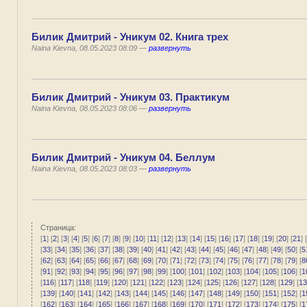
Билик Дмитрий - Уникум 02. Книга трех
Naina Kievna, 08.05.2023 08:09 —
развернуть
Билик Дмитрий - Уникум 03. Практикум
Naina Kievna, 08.05.2023 08:06 —
развернуть
Билик Дмитрий - Уникум 04. Беллум
Naina Kievna, 08.05.2023 08:03 —
развернуть
Страница:
[
1
] [
2
] [
3
] [
4
] [
5
] [
6
] [
7
] [
8
] [
9
] [
10
] [
11
] [
12
] [
13
] [
14
] [
15
] [
16
] [
17
] [
18
] [
19
] [
20
] [
21
] [
[
33
] [
34
] [
35
] [
36
] [
37
] [
38
] [
39
] [
40
] [
41
] [
42
] [
43
] [
44
] [
45
] [
46
] [
47
] [
48
] [
49
] [
50
] [
5
[
62
] [
63
] [
64
] [
65
] [
66
] [
67
] [
68
] [
69
] [
70
] [
71
] [
72
] [
73
] [
74
] [
75
] [
76
] [
77
] [
78
] [
79
] [
8
[
91
] [
92
] [
93
] [
94
] [
95
] [
96
] [
97
] [
98
] [
99
] [
100
] [
101
] [
102
] [
103
] [
104
] [
105
] [
106
] [
1
[
116
] [
117
] [
118
] [
119
] [
120
] [
121
] [
122
] [
123
] [
124
] [
125
] [
126
] [
127
] [
128
] [
129
] [
13
[
139
] [
140
] [
141
] [
142
] [
143
] [
144
] [
145
] [
146
] [
147
] [
148
] [
149
] [
150
] [
151
] [
152
] [
1
[
162
] [
163
] [
164
] [
165
] [
166
] [
167
] [
168
] [
169
] [
170
] [
171
] [
172
] [
173
] [
174
] [
175
] [
1