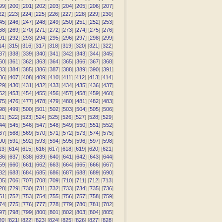
99
] [
200
] [
201
] [
202
] [
203
] [
204
] [
205
] [
206
] [
207
]
22
] [
223
] [
224
] [
225
] [
226
] [
227
] [
228
] [
229
] [
230
]
45
] [
246
] [
247
] [
248
] [
249
] [
250
] [
251
] [
252
] [
253
]
68
] [
269
] [
270
] [
271
] [
272
] [
273
] [
274
] [
275
] [
276
]
91
] [
292
] [
293
] [
294
] [
295
] [
296
] [
297
] [
298
] [
299
]
14
] [
315
] [
316
] [
317
] [
318
] [
319
] [
320
] [
321
] [
322
]
37
] [
338
] [
339
] [
340
] [
341
] [
342
] [
343
] [
344
] [
345
]
60
] [
361
] [
362
] [
363
] [
364
] [
365
] [
366
] [
367
] [
368
]
83
] [
384
] [
385
] [
386
] [
387
] [
388
] [
389
] [
390
] [
391
]
06
] [
407
] [
408
] [
409
] [
410
] [
411
] [
412
] [
413
] [
414
]
29
] [
430
] [
431
] [
432
] [
433
] [
434
] [
435
] [
436
] [
437
]
52
] [
453
] [
454
] [
455
] [
456
] [
457
] [
458
] [
459
] [
460
]
75
] [
476
] [
477
] [
478
] [
479
] [
480
] [
481
] [
482
] [
483
]
98
] [
499
] [
500
] [
501
] [
502
] [
503
] [
504
] [
505
] [
506
]
21
] [
522
] [
523
] [
524
] [
525
] [
526
] [
527
] [
528
] [
529
]
44
] [
545
] [
546
] [
547
] [
548
] [
549
] [
550
] [
551
] [
552
]
67
] [
568
] [
569
] [
570
] [
571
] [
572
] [
573
] [
574
] [
575
]
90
] [
591
] [
592
] [
593
] [
594
] [
595
] [
596
] [
597
] [
598
]
13
] [
614
] [
615
] [
616
] [
617
] [
618
] [
619
] [
620
] [
621
]
36
] [
637
] [
638
] [
639
] [
640
] [
641
] [
642
] [
643
] [
644
]
59
] [
660
] [
661
] [
662
] [
663
] [
664
] [
665
] [
666
] [
667
]
82
] [
683
] [
684
] [
685
] [
686
] [
687
] [
688
] [
689
] [
690
]
05
] [
706
] [
707
] [
708
] [
709
] [
710
] [
711
] [
712
] [
713
]
28
] [
729
] [
730
] [
731
] [
732
] [
733
] [
734
] [
735
] [
736
]
51
] [
752
] [
753
] [
754
] [
755
] [
756
] [
757
] [
758
] [
759
]
74
] [
775
] [
776
] [
777
] [
778
] [
779
] [
780
] [
781
] [
782
]
97
] [
798
] [
799
] [
800
] [
801
] [
802
] [
803
] [
804
] [
805
]
20
] [
821
] [
822
] [
823
] [
824
] [
825
] [
826
] [
827
] [
828
]