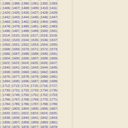
7
] [
1388
] [
1389
] [
1390
] [
1391
] [
1392
] [
1393
]
5
] [
1406
] [
1407
] [
1408
] [
1409
] [
1410
] [
1411
]
3
] [
1424
] [
1425
] [
1426
] [
1427
] [
1428
] [
1429
]
1
] [
1442
] [
1443
] [
1444
] [
1445
] [
1446
] [
1447
]
9
] [
1460
] [
1461
] [
1462
] [
1463
] [
1464
] [
1465
]
7
] [
1478
] [
1479
] [
1480
] [
1481
] [
1482
] [
1483
]
5
] [
1496
] [
1497
] [
1498
] [
1499
] [
1500
] [
1501
]
] [
1514
] [
1515
] [
1516
] [
1517
] [
1518
] [
1519
]
1
] [
1532
] [
1533
] [
1534
] [
1535
] [
1536
] [
1537
]
9
] [
1550
] [
1551
] [
1552
] [
1553
] [
1554
] [
1555
]
7
] [
1568
] [
1569
] [
1570
] [
1571
] [
1572
] [
1573
]
5
] [
1586
] [
1587
] [
1588
] [
1589
] [
1590
] [
1591
]
3
] [
1604
] [
1605
] [
1606
] [
1607
] [
1608
] [
1609
]
] [
1622
] [
1623
] [
1624
] [
1625
] [
1626
] [
1627
]
9
] [
1640
] [
1641
] [
1642
] [
1643
] [
1644
] [
1645
]
7
] [
1658
] [
1659
] [
1660
] [
1661
] [
1662
] [
1663
]
5
] [
1676
] [
1677
] [
1678
] [
1679
] [
1680
] [
1681
]
3
] [
1694
] [
1695
] [
1696
] [
1697
] [
1698
] [
1699
]
] [
1712
] [
1713
] [
1714
] [
1715
] [
1716
] [
1717
]
9
] [
1730
] [
1731
] [
1732
] [
1733
] [
1734
] [
1735
]
7
] [
1748
] [
1749
] [
1750
] [
1751
] [
1752
] [
1753
]
5
] [
1766
] [
1767
] [
1768
] [
1769
] [
1770
] [
1771
]
3
] [
1784
] [
1785
] [
1786
] [
1787
] [
1788
] [
1789
]
1
] [
1802
] [
1803
] [
1804
] [
1805
] [
1806
] [
1807
]
] [
1820
] [
1821
] [
1822
] [
1823
] [
1824
] [
1825
]
7
] [
1838
] [
1839
] [
1840
] [
1841
] [
1842
] [
1843
]
5
] [
1856
] [
1857
] [
1858
] [
1859
] [
1860
] [
1861
]
3
] [
1874
] [
1875
] [
1876
] [
1877
] [
1878
] [
1879
]