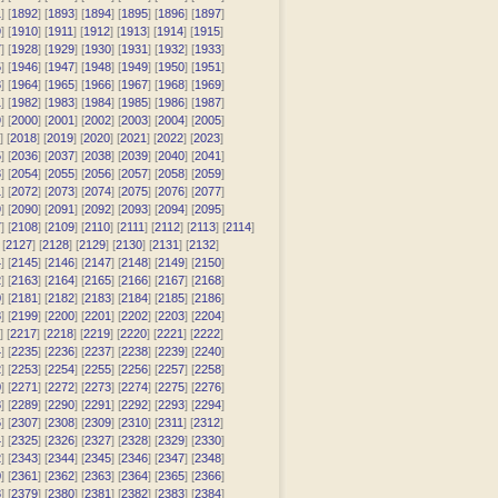
1
] [
1892
] [
1893
] [
1894
] [
1895
] [
1896
] [
1897
]
9
] [
1910
] [
1911
] [
1912
] [
1913
] [
1914
] [
1915
]
7
] [
1928
] [
1929
] [
1930
] [
1931
] [
1932
] [
1933
]
5
] [
1946
] [
1947
] [
1948
] [
1949
] [
1950
] [
1951
]
3
] [
1964
] [
1965
] [
1966
] [
1967
] [
1968
] [
1969
]
1
] [
1982
] [
1983
] [
1984
] [
1985
] [
1986
] [
1987
]
9
] [
2000
] [
2001
] [
2002
] [
2003
] [
2004
] [
2005
]
] [
2018
] [
2019
] [
2020
] [
2021
] [
2022
] [
2023
]
5
] [
2036
] [
2037
] [
2038
] [
2039
] [
2040
] [
2041
]
3
] [
2054
] [
2055
] [
2056
] [
2057
] [
2058
] [
2059
]
1
] [
2072
] [
2073
] [
2074
] [
2075
] [
2076
] [
2077
]
9
] [
2090
] [
2091
] [
2092
] [
2093
] [
2094
] [
2095
]
7
] [
2108
] [
2109
] [
2110
] [
2111
] [
2112
] [
2113
] [
2114
]
 [
2127
] [
2128
] [
2129
] [
2130
] [
2131
] [
2132
]
4
] [
2145
] [
2146
] [
2147
] [
2148
] [
2149
] [
2150
]
2
] [
2163
] [
2164
] [
2165
] [
2166
] [
2167
] [
2168
]
0
] [
2181
] [
2182
] [
2183
] [
2184
] [
2185
] [
2186
]
8
] [
2199
] [
2200
] [
2201
] [
2202
] [
2203
] [
2204
]
] [
2217
] [
2218
] [
2219
] [
2220
] [
2221
] [
2222
]
4
] [
2235
] [
2236
] [
2237
] [
2238
] [
2239
] [
2240
]
2
] [
2253
] [
2254
] [
2255
] [
2256
] [
2257
] [
2258
]
0
] [
2271
] [
2272
] [
2273
] [
2274
] [
2275
] [
2276
]
8
] [
2289
] [
2290
] [
2291
] [
2292
] [
2293
] [
2294
]
6
] [
2307
] [
2308
] [
2309
] [
2310
] [
2311
] [
2312
]
4
] [
2325
] [
2326
] [
2327
] [
2328
] [
2329
] [
2330
]
2
] [
2343
] [
2344
] [
2345
] [
2346
] [
2347
] [
2348
]
0
] [
2361
] [
2362
] [
2363
] [
2364
] [
2365
] [
2366
]
8
] [
2379
] [
2380
] [
2381
] [
2382
] [
2383
] [
2384
]