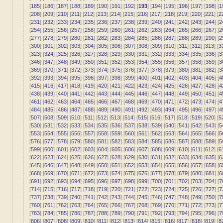
[
185
] [
186
] [
187
] [
188
] [
189
] [
190
] [
191
] [
192
] [
193
] [
194
] [
195
] [
196
] [
197
] [
198
] [
1
[
208
] [
209
] [
210
] [
211
] [
212
] [
213
] [
214
] [
215
] [
216
] [
217
] [
218
] [
219
] [
220
] [
221
] [
2
[
231
] [
232
] [
233
] [
234
] [
235
] [
236
] [
237
] [
238
] [
239
] [
240
] [
241
] [
242
] [
243
] [
244
] [
2
[
254
] [
255
] [
256
] [
257
] [
258
] [
259
] [
260
] [
261
] [
262
] [
263
] [
264
] [
265
] [
266
] [
267
] [
2
[
277
] [
278
] [
279
] [
280
] [
281
] [
282
] [
283
] [
284
] [
285
] [
286
] [
287
] [
288
] [
289
] [
290
] [
2
[
300
] [
301
] [
302
] [
303
] [
304
] [
305
] [
306
] [
307
] [
308
] [
309
] [
310
] [
311
] [
312
] [
313
] [
3
[
323
] [
324
] [
325
] [
326
] [
327
] [
328
] [
329
] [
330
] [
331
] [
332
] [
333
] [
334
] [
335
] [
336
] [
3
[
346
] [
347
] [
348
] [
349
] [
350
] [
351
] [
352
] [
353
] [
354
] [
355
] [
356
] [
357
] [
358
] [
359
] [
3
[
369
] [
370
] [
371
] [
372
] [
373
] [
374
] [
375
] [
376
] [
377
] [
378
] [
379
] [
380
] [
381
] [
382
] [
3
[
392
] [
393
] [
394
] [
395
] [
396
] [
397
] [
398
] [
399
] [
400
] [
401
] [
402
] [
403
] [
404
] [
405
] [
4
[
415
] [
416
] [
417
] [
418
] [
419
] [
420
] [
421
] [
422
] [
423
] [
424
] [
425
] [
426
] [
427
] [
428
] [
4
[
438
] [
439
] [
440
] [
441
] [
442
] [
443
] [
444
] [
445
] [
446
] [
447
] [
448
] [
449
] [
450
] [
451
] [
4
[
461
] [
462
] [
463
] [
464
] [
465
] [
466
] [
467
] [
468
] [
469
] [
470
] [
471
] [
472
] [
473
] [
474
] [
4
[
484
] [
485
] [
486
] [
487
] [
488
] [
489
] [
490
] [
491
] [
492
] [
493
] [
494
] [
495
] [
496
] [
497
] [
4
[
507
] [
508
] [
509
] [
510
] [
511
] [
512
] [
513
] [
514
] [
515
] [
516
] [
517
] [
518
] [
519
] [
520
] [
5
[
530
] [
531
] [
532
] [
533
] [
534
] [
535
] [
536
] [
537
] [
538
] [
539
] [
540
] [
541
] [
542
] [
543
] [
5
[
553
] [
554
] [
555
] [
556
] [
557
] [
558
] [
559
] [
560
] [
561
] [
562
] [
563
] [
564
] [
565
] [
566
] [
5
[
576
] [
577
] [
578
] [
579
] [
580
] [
581
] [
582
] [
583
] [
584
] [
585
] [
586
] [
587
] [
588
] [
589
] [
5
[
599
] [
600
] [
601
] [
602
] [
603
] [
604
] [
605
] [
606
] [
607
] [
608
] [
609
] [
610
] [
611
] [
612
] [
6
[
622
] [
623
] [
624
] [
625
] [
626
] [
627
] [
628
] [
629
] [
630
] [
631
] [
632
] [
633
] [
634
] [
635
] [
6
[
645
] [
646
] [
647
] [
648
] [
649
] [
650
] [
651
] [
652
] [
653
] [
654
] [
655
] [
656
] [
657
] [
658
] [
6
[
668
] [
669
] [
670
] [
671
] [
672
] [
673
] [
674
] [
675
] [
676
] [
677
] [
678
] [
679
] [
680
] [
681
] [
6
[
691
] [
692
] [
693
] [
694
] [
695
] [
696
] [
697
] [
698
] [
699
] [
700
] [
701
] [
702
] [
703
] [
704
] [
7
[
714
] [
715
] [
716
] [
717
] [
718
] [
719
] [
720
] [
721
] [
722
] [
723
] [
724
] [
725
] [
726
] [
727
] [
7
[
737
] [
738
] [
739
] [
740
] [
741
] [
742
] [
743
] [
744
] [
745
] [
746
] [
747
] [
748
] [
749
] [
750
] [
7
[
760
] [
761
] [
762
] [
763
] [
764
] [
765
] [
766
] [
767
] [
768
] [
769
] [
770
] [
771
] [
772
] [
773
] [
7
[
783
] [
784
] [
785
] [
786
] [
787
] [
788
] [
789
] [
790
] [
791
] [
792
] [
793
] [
794
] [
795
] [
796
] [
7
[
806
] [
807
] [
808
] [
809
] [
810
] [
811
] [
812
] [
813
] [
814
] [
815
] [
816
] [
817
] [
818
] [
819
] [
8