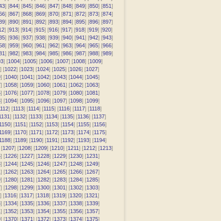
43
] [
844
] [
845
] [
846
] [
847
] [
848
] [
849
] [
850
] [
851
]
66
] [
867
] [
868
] [
869
] [
870
] [
871
] [
872
] [
873
] [
874
]
89
] [
890
] [
891
] [
892
] [
893
] [
894
] [
895
] [
896
] [
897
]
12
] [
913
] [
914
] [
915
] [
916
] [
917
] [
918
] [
919
] [
920
]
35
] [
936
] [
937
] [
938
] [
939
] [
940
] [
941
] [
942
] [
943
]
58
] [
959
] [
960
] [
961
] [
962
] [
963
] [
964
] [
965
] [
966
]
81
] [
982
] [
983
] [
984
] [
985
] [
986
] [
987
] [
988
] [
989
]
03
] [
1004
] [
1005
] [
1006
] [
1007
] [
1008
] [
1009
]
] [
1022
] [
1023
] [
1024
] [
1025
] [
1026
] [
1027
]
9
] [
1040
] [
1041
] [
1042
] [
1043
] [
1044
] [
1045
]
7
] [
1058
] [
1059
] [
1060
] [
1061
] [
1062
] [
1063
]
5
] [
1076
] [
1077
] [
1078
] [
1079
] [
1080
] [
1081
]
3
] [
1094
] [
1095
] [
1096
] [
1097
] [
1098
] [
1099
]
112
] [
1113
] [
1114
] [
1115
] [
1116
] [
1117
] [
1118
]
1131
] [
1132
] [
1133
] [
1134
] [
1135
] [
1136
] [
1137
]
1150
] [
1151
] [
1152
] [
1153
] [
1154
] [
1155
] [
1156
]
1169
] [
1170
] [
1171
] [
1172
] [
1173
] [
1174
] [
1175
]
1188
] [
1189
] [
1190
] [
1191
] [
1192
] [
1193
] [
1194
]
 [
1207
] [
1208
] [
1209
] [
1210
] [
1211
] [
1212
] [
1213
]
5
] [
1226
] [
1227
] [
1228
] [
1229
] [
1230
] [
1231
]
3
] [
1244
] [
1245
] [
1246
] [
1247
] [
1248
] [
1249
]
1
] [
1262
] [
1263
] [
1264
] [
1265
] [
1266
] [
1267
]
9
] [
1280
] [
1281
] [
1282
] [
1283
] [
1284
] [
1285
]
7
] [
1298
] [
1299
] [
1300
] [
1301
] [
1302
] [
1303
]
] [
1316
] [
1317
] [
1318
] [
1319
] [
1320
] [
1321
]
3
] [
1334
] [
1335
] [
1336
] [
1337
] [
1338
] [
1339
]
1
] [
1352
] [
1353
] [
1354
] [
1355
] [
1356
] [
1357
]
9
] [
1370
] [
1371
] [
1372
] [
1373
] [
1374
] [
1375
]