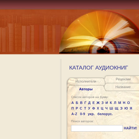
КАТАЛОГ АУДИОКНИГ
Рецензии
Исполнители
Название
Авторы
Список авторов на букву:
А
Б
В
Г
Д
Е
Ж
З
И
К
Л
М
Н
О
П
Р
С
Т
У
Ф
Х
Ц
Ч
Ш
Щ
Э
Ю
Я
A-Z
0-9
укр.
белорус.
Поиск авторов:
НАЙТИ!