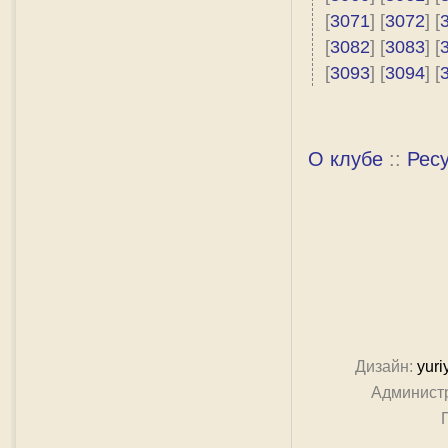
[
3071
] [
3072
] [
[
3082
] [
3083
] [
[
3093
] [
3094
] [
О клубе
::
Рес
Дизайн:
yuri
Админист