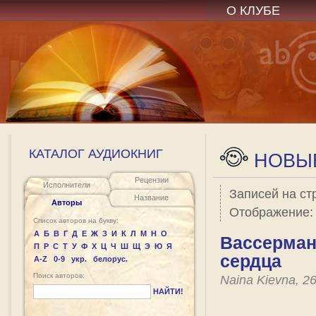
О КЛУБЕ
КАТАЛОГ АУДИОКНИГ
НОВЫЕ
Рецензии
Исполнители
Записей на ст
Название
Авторы
Отображение
Список авторов на букву:
А
Б
В
Г
Д
Е
Ж
З
И
К
Л
М
Н
О
Вассерман 
П
Р
С
Т
У
Ф
Х
Ц
Ч
Ш
Щ
Э
Ю
Я
сердца
A-Z
0-9
укр.
белорус.
Поиск авторов:
Naina Kievna, 2
НАЙТИ!