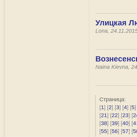
Улицкая Л
Lona, 24.11.201
Вознесенс
Naina Kievna, 2
Страница:
[
1
] [
2
] [
3
] [
4
] [
5
]
[
21
] [
22
] [
23
] [
2
[
38
] [
39
] [
40
] [
4
[
55
] [
56
] [
57
] [
5