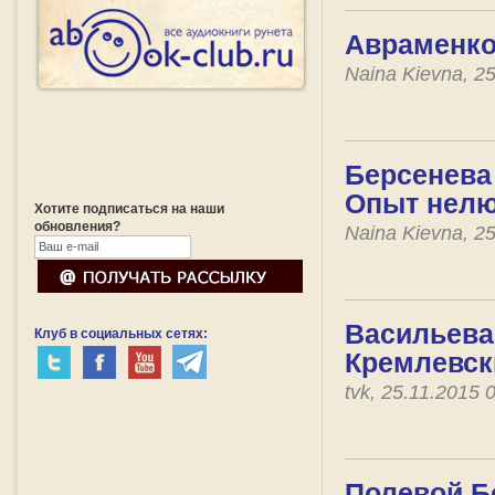
Авраменко 
Naina Kievna, 2
Берсенева 
Опыт нел
Хотите подписаться на наши
обновления?
Naina Kievna, 2
Васильева
Клуб в социальных сетях:
Кремлевск
tvk, 25.11.2015
Полевой Б