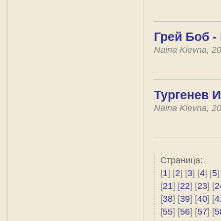
Грей Боб -
Naina Kievna, 2
Тургенев 
Naina Kievna, 2
Страница:
[
1
] [
2
] [
3
] [
4
] [
5
]
[
21
] [
22
] [
23
] [
2
[
38
] [
39
] [
40
] [
4
[
55
] [
56
] [
57
] [
5