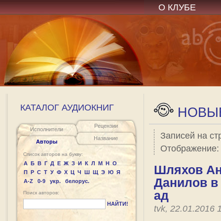
О КЛУБЕ
КАТАЛОГ АУДИОКНИГ
НОВЫЕ
Рецензии
Исполнители
Записей на ст
Название
Авторы
Отображение
Список авторов на букву:
А
Б
В
Г
Д
Е
Ж
З
И
К
Л
М
Н
О
Шляхов Ан
П
Р
С
Т
У
Ф
Х
Ц
Ч
Ш
Щ
Э
Ю
Я
Данилов в
A-Z
0-9
укр.
белорус.
ад
Поиск авторов:
НАЙТИ!
tvk, 22.01.2016