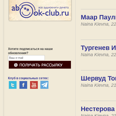
Маар Пауль
Naina Kievna, 2
Тургенев И
Хотите подписаться на наши
обновления?
Naina Kievna, 2
Шервуд То
Клуб в социальных сетях:
Naina Kievna, 2
Нестерова
Naina Kievna, 2