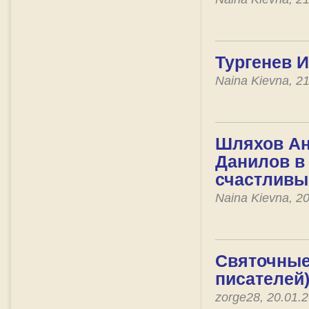
Тургенев И
Naina Kievna, 2
Шляхов Ан
Данилов в
счастливы
Naina Kievna, 2
Святочные
писателей
zorge28, 20.01.