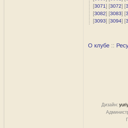
[
3071
] [
3072
] [
[
3082
] [
3083
] [
[
3093
] [
3094
] [
О клубе
::
Рес
Дизайн:
yuri
Админист