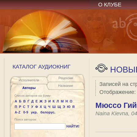
О КЛУБЕ
КАТАЛОГ АУДИОКНИГ
НОВЫЕ
Рецензии
Исполнители
Записей на ст
Название
Авторы
Отображение
Список авторов на букву:
А
Б
В
Г
Д
Е
Ж
З
И
К
Л
М
Н
О
Мюссо Гий
П
Р
С
Т
У
Ф
Х
Ц
Ч
Ш
Щ
Э
Ю
Я
A-Z
0-9
укр.
белорус.
Naina Kievna, 0
Поиск авторов:
НАЙТИ!