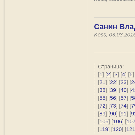
Санин Вла
Koss, 03.03.201
Страница:
[
1
] [
2
] [
3
] [
4
] [
5
]
[
21
] [
22
] [
23
] [
2
[
38
] [
39
] [
40
] [
4
[
55
] [
56
] [
57
] [
5
[
72
] [
73
] [
74
] [
7
[
89
] [
90
] [
91
] [
9
[
105
] [
106
] [
10
[
119
] [
120
] [
12