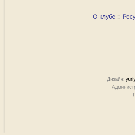
О клубе
::
Рес
Дизайн:
yuri
Админист