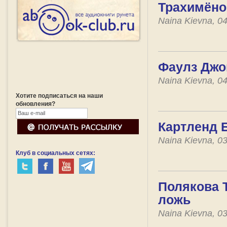
Трахимёно
Naina Kievna, 0
Фаулз Джо
Naina Kievna, 0
Хотите подписаться на наши
обновления?
Картленд Б
Naina Kievna, 0
Клуб в социальных сетях:
Полякова Т
ложь
Naina Kievna, 0