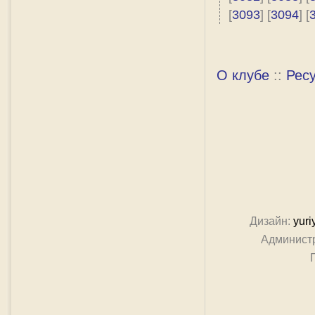
[
3093
] [
3094
] [
О клубе
::
Рес
Дизайн:
yuri
Админист