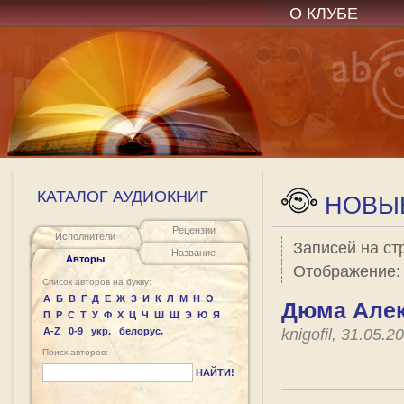
О КЛУБЕ
КАТАЛОГ АУДИОКНИГ
НОВЫЕ
Рецензии
Исполнители
Записей на ст
Название
Авторы
Отображение
Список авторов на букву:
А
Б
В
Г
Д
Е
Ж
З
И
К
Л
М
Н
О
Дюма Алек
П
Р
С
Т
У
Ф
Х
Ц
Ч
Ш
Щ
Э
Ю
Я
A-Z
0-9
укр.
белорус.
knigofil, 31.05.
Поиск авторов:
НАЙТИ!