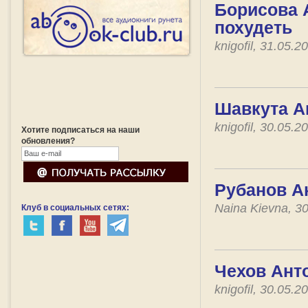
Борисова А
похудеть
knigofil, 31.05.
Шавкута А
knigofil, 30.05.
Хотите подписаться на наши
обновления?
Рубанов Ан
Naina Kievna, 3
Клуб в социальных сетях:
Чехов Анто
knigofil, 30.05.