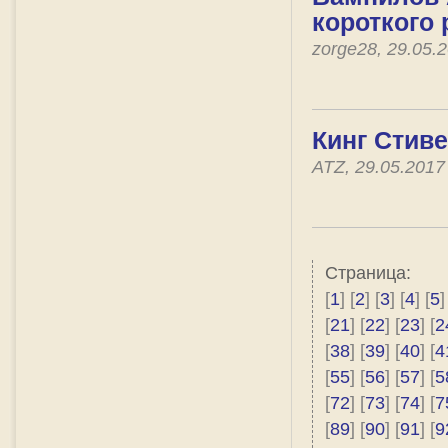
короткого 
zorge28, 29.05.
Кинг Стиве
ATZ, 29.05.201
Страница:
[
1
] [
2
] [
3
] [
4
] [
5
]
[
21
] [
22
] [
23
] [
2
[
38
] [
39
] [
40
] [
4
[
55
] [
56
] [
57
] [
5
[
72
] [
73
] [
74
] [
7
[
89
] [
90
] [
91
] [
9