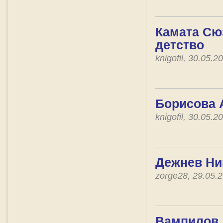
Камата Сюз
детство
knigofil, 30.05.
Борисова 
knigofil, 30.05.
Дежнев Ник
zorge28, 29.05.
Вампилов 