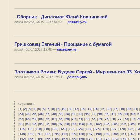
_Сборник - Дипломат Юлий Квицинский
Naina Kievna, 09.07.2017 06:54 —
развернуть
Гришковец Евгений - Прощание с бумагой
krokik, 08.07.2017 19:40 —
развернуть
Злотников Роман; Будеев Сергей - Мир вечного 03. Хо
Naina Kievna, 08.07.2017 19:11 —
развернуть
Страница:
[
1
] [
2
] [
3
] [
4
] [
5
] [
6
] [
7
] [
8
] [
9
] [
10
] [
11
] [
12
] [
13
] [
14
] [
15
] [
16
] [
17
] [
18
] [
19
] [
20
] [
21
] [
[
33
] [
34
] [
35
] [
36
] [
37
] [
38
] [
39
] [
40
] [
41
] [
42
] [
43
] [
44
] [
45
] [
46
] [
47
] [
48
] [
49
] [
50
] [
5
[
62
] [
63
] [
64
] [
65
] [
66
] [
67
] [
68
] [
69
] [
70
] [
71
] [
72
] [
73
] [
74
] [
75
] [
76
] [
77
] [
78
] [
79
] [
8
[
91
] [
92
] [
93
] [
94
] [
95
] [
96
] [
97
] [
98
] [
99
] [
100
] [
101
] [
102
] [
103
] [
104
] [
105
] [
106
] [
1
[
116
] [
117
] [
118
] [
119
] [
120
] [
121
] [
122
] [
123
] [
124
] [
125
] [
126
] [
127
] [
128
] [
129
] [
13
[
139
] [
140
] [
141
] [
142
] [
143
] [
144
] [
145
] [
146
] [
147
] [
148
] [
149
] [
150
] [
151
] [
152
] [
1
[
162
] [
163
] [
164
] [
165
] [
166
] [
167
] [
168
] [
169
] [
170
] [
171
] [
172
] [
173
] [
174
] [
175
] [
1