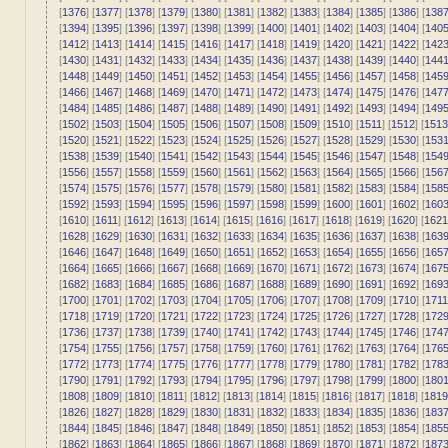
[
1376
] [
1377
] [
1378
] [
1379
] [
1380
] [
1381
] [
1382
] [
1383
] [
1384
] [
1385
] [
1386
] [
138
[
1394
] [
1395
] [
1396
] [
1397
] [
1398
] [
1399
] [
1400
] [
1401
] [
1402
] [
1403
] [
1404
] [
140
[
1412
] [
1413
] [
1414
] [
1415
] [
1416
] [
1417
] [
1418
] [
1419
] [
1420
] [
1421
] [
1422
] [
142
[
1430
] [
1431
] [
1432
] [
1433
] [
1434
] [
1435
] [
1436
] [
1437
] [
1438
] [
1439
] [
1440
] [
144
[
1448
] [
1449
] [
1450
] [
1451
] [
1452
] [
1453
] [
1454
] [
1455
] [
1456
] [
1457
] [
1458
] [
145
[
1466
] [
1467
] [
1468
] [
1469
] [
1470
] [
1471
] [
1472
] [
1473
] [
1474
] [
1475
] [
1476
] [
147
[
1484
] [
1485
] [
1486
] [
1487
] [
1488
] [
1489
] [
1490
] [
1491
] [
1492
] [
1493
] [
1494
] [
149
[
1502
] [
1503
] [
1504
] [
1505
] [
1506
] [
1507
] [
1508
] [
1509
] [
1510
] [
1511
] [
1512
] [
1513
[
1520
] [
1521
] [
1522
] [
1523
] [
1524
] [
1525
] [
1526
] [
1527
] [
1528
] [
1529
] [
1530
] [
153
[
1538
] [
1539
] [
1540
] [
1541
] [
1542
] [
1543
] [
1544
] [
1545
] [
1546
] [
1547
] [
1548
] [
154
[
1556
] [
1557
] [
1558
] [
1559
] [
1560
] [
1561
] [
1562
] [
1563
] [
1564
] [
1565
] [
1566
] [
156
[
1574
] [
1575
] [
1576
] [
1577
] [
1578
] [
1579
] [
1580
] [
1581
] [
1582
] [
1583
] [
1584
] [
158
[
1592
] [
1593
] [
1594
] [
1595
] [
1596
] [
1597
] [
1598
] [
1599
] [
1600
] [
1601
] [
1602
] [
160
[
1610
] [
1611
] [
1612
] [
1613
] [
1614
] [
1615
] [
1616
] [
1617
] [
1618
] [
1619
] [
1620
] [
1621
[
1628
] [
1629
] [
1630
] [
1631
] [
1632
] [
1633
] [
1634
] [
1635
] [
1636
] [
1637
] [
1638
] [
163
[
1646
] [
1647
] [
1648
] [
1649
] [
1650
] [
1651
] [
1652
] [
1653
] [
1654
] [
1655
] [
1656
] [
165
[
1664
] [
1665
] [
1666
] [
1667
] [
1668
] [
1669
] [
1670
] [
1671
] [
1672
] [
1673
] [
1674
] [
167
[
1682
] [
1683
] [
1684
] [
1685
] [
1686
] [
1687
] [
1688
] [
1689
] [
1690
] [
1691
] [
1692
] [
169
[
1700
] [
1701
] [
1702
] [
1703
] [
1704
] [
1705
] [
1706
] [
1707
] [
1708
] [
1709
] [
1710
] [
1711
[
1718
] [
1719
] [
1720
] [
1721
] [
1722
] [
1723
] [
1724
] [
1725
] [
1726
] [
1727
] [
1728
] [
172
[
1736
] [
1737
] [
1738
] [
1739
] [
1740
] [
1741
] [
1742
] [
1743
] [
1744
] [
1745
] [
1746
] [
174
[
1754
] [
1755
] [
1756
] [
1757
] [
1758
] [
1759
] [
1760
] [
1761
] [
1762
] [
1763
] [
1764
] [
176
[
1772
] [
1773
] [
1774
] [
1775
] [
1776
] [
1777
] [
1778
] [
1779
] [
1780
] [
1781
] [
1782
] [
178
[
1790
] [
1791
] [
1792
] [
1793
] [
1794
] [
1795
] [
1796
] [
1797
] [
1798
] [
1799
] [
1800
] [
180
[
1808
] [
1809
] [
1810
] [
1811
] [
1812
] [
1813
] [
1814
] [
1815
] [
1816
] [
1817
] [
1818
] [
1819
[
1826
] [
1827
] [
1828
] [
1829
] [
1830
] [
1831
] [
1832
] [
1833
] [
1834
] [
1835
] [
1836
] [
183
[
1844
] [
1845
] [
1846
] [
1847
] [
1848
] [
1849
] [
1850
] [
1851
] [
1852
] [
1853
] [
1854
] [
185
[
1862
] [
1863
] [
1864
] [
1865
] [
1866
] [
1867
] [
1868
] [
1869
] [
1870
] [
1871
] [
1872
] [
187