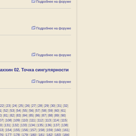
Подробнее на форуме
Подробнее на форуме
Подробнее на форуме
аххин 02. Точка сингулярности
Подробнее на форуме
22
] [
23
] [
24
] [
25
] [
26
] [
27
] [
28
] [
29
] [
30
] [
31
] [
32
]
1
] [
52
] [
53
] [
54
] [
55
] [
56
] [
57
] [
58
] [
59
] [
60
] [
61
]
0
] [
81
] [
82
] [
83
] [
84
] [
85
] [
86
] [
87
] [
88
] [
89
] [
90
]
07
] [
108
] [
109
] [
110
] [
111
] [
112
] [
113
] [
114
] [
115
]
0
] [
131
] [
132
] [
133
] [
134
] [
135
] [
136
] [
137
] [
138
]
53
] [
154
] [
155
] [
156
] [
157
] [
158
] [
159
] [
160
] [
161
]
76
] [
177
] [
178
] [
179
] [
180
] [
181
] [
182
] [
183
] [
184
]