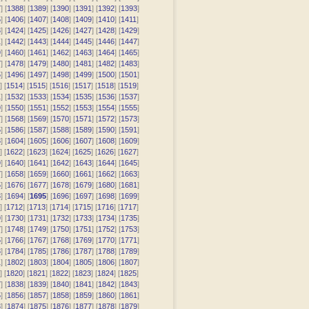
7
] [
1388
] [
1389
] [
1390
] [
1391
] [
1392
] [
1393
]
5
] [
1406
] [
1407
] [
1408
] [
1409
] [
1410
] [
1411
]
3
] [
1424
] [
1425
] [
1426
] [
1427
] [
1428
] [
1429
]
1
] [
1442
] [
1443
] [
1444
] [
1445
] [
1446
] [
1447
]
9
] [
1460
] [
1461
] [
1462
] [
1463
] [
1464
] [
1465
]
7
] [
1478
] [
1479
] [
1480
] [
1481
] [
1482
] [
1483
]
5
] [
1496
] [
1497
] [
1498
] [
1499
] [
1500
] [
1501
]
] [
1514
] [
1515
] [
1516
] [
1517
] [
1518
] [
1519
]
1
] [
1532
] [
1533
] [
1534
] [
1535
] [
1536
] [
1537
]
9
] [
1550
] [
1551
] [
1552
] [
1553
] [
1554
] [
1555
]
7
] [
1568
] [
1569
] [
1570
] [
1571
] [
1572
] [
1573
]
5
] [
1586
] [
1587
] [
1588
] [
1589
] [
1590
] [
1591
]
3
] [
1604
] [
1605
] [
1606
] [
1607
] [
1608
] [
1609
]
] [
1622
] [
1623
] [
1624
] [
1625
] [
1626
] [
1627
]
9
] [
1640
] [
1641
] [
1642
] [
1643
] [
1644
] [
1645
]
7
] [
1658
] [
1659
] [
1660
] [
1661
] [
1662
] [
1663
]
5
] [
1676
] [
1677
] [
1678
] [
1679
] [
1680
] [
1681
]
3
] [
1694
] [
1695
] [
1696
] [
1697
] [
1698
] [
1699
]
] [
1712
] [
1713
] [
1714
] [
1715
] [
1716
] [
1717
]
9
] [
1730
] [
1731
] [
1732
] [
1733
] [
1734
] [
1735
]
7
] [
1748
] [
1749
] [
1750
] [
1751
] [
1752
] [
1753
]
5
] [
1766
] [
1767
] [
1768
] [
1769
] [
1770
] [
1771
]
3
] [
1784
] [
1785
] [
1786
] [
1787
] [
1788
] [
1789
]
1
] [
1802
] [
1803
] [
1804
] [
1805
] [
1806
] [
1807
]
] [
1820
] [
1821
] [
1822
] [
1823
] [
1824
] [
1825
]
7
] [
1838
] [
1839
] [
1840
] [
1841
] [
1842
] [
1843
]
5
] [
1856
] [
1857
] [
1858
] [
1859
] [
1860
] [
1861
]
3
] [
1874
] [
1875
] [
1876
] [
1877
] [
1878
] [
1879
]