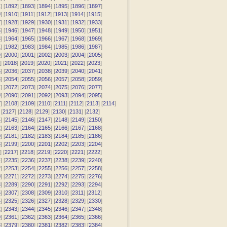
1
] [
1892
] [
1893
] [
1894
] [
1895
] [
1896
] [
1897
]
9
] [
1910
] [
1911
] [
1912
] [
1913
] [
1914
] [
1915
]
7
] [
1928
] [
1929
] [
1930
] [
1931
] [
1932
] [
1933
]
5
] [
1946
] [
1947
] [
1948
] [
1949
] [
1950
] [
1951
]
3
] [
1964
] [
1965
] [
1966
] [
1967
] [
1968
] [
1969
]
1
] [
1982
] [
1983
] [
1984
] [
1985
] [
1986
] [
1987
]
9
] [
2000
] [
2001
] [
2002
] [
2003
] [
2004
] [
2005
]
] [
2018
] [
2019
] [
2020
] [
2021
] [
2022
] [
2023
]
5
] [
2036
] [
2037
] [
2038
] [
2039
] [
2040
] [
2041
]
3
] [
2054
] [
2055
] [
2056
] [
2057
] [
2058
] [
2059
]
1
] [
2072
] [
2073
] [
2074
] [
2075
] [
2076
] [
2077
]
9
] [
2090
] [
2091
] [
2092
] [
2093
] [
2094
] [
2095
]
7
] [
2108
] [
2109
] [
2110
] [
2111
] [
2112
] [
2113
] [
2114
]
 [
2127
] [
2128
] [
2129
] [
2130
] [
2131
] [
2132
]
4
] [
2145
] [
2146
] [
2147
] [
2148
] [
2149
] [
2150
]
2
] [
2163
] [
2164
] [
2165
] [
2166
] [
2167
] [
2168
]
0
] [
2181
] [
2182
] [
2183
] [
2184
] [
2185
] [
2186
]
8
] [
2199
] [
2200
] [
2201
] [
2202
] [
2203
] [
2204
]
] [
2217
] [
2218
] [
2219
] [
2220
] [
2221
] [
2222
]
4
] [
2235
] [
2236
] [
2237
] [
2238
] [
2239
] [
2240
]
2
] [
2253
] [
2254
] [
2255
] [
2256
] [
2257
] [
2258
]
0
] [
2271
] [
2272
] [
2273
] [
2274
] [
2275
] [
2276
]
8
] [
2289
] [
2290
] [
2291
] [
2292
] [
2293
] [
2294
]
6
] [
2307
] [
2308
] [
2309
] [
2310
] [
2311
] [
2312
]
4
] [
2325
] [
2326
] [
2327
] [
2328
] [
2329
] [
2330
]
2
] [
2343
] [
2344
] [
2345
] [
2346
] [
2347
] [
2348
]
0
] [
2361
] [
2362
] [
2363
] [
2364
] [
2365
] [
2366
]
8
] [
2379
] [
2380
] [
2381
] [
2382
] [
2383
] [
2384
]