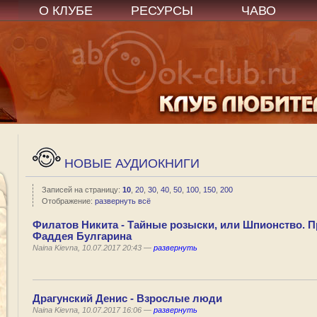
О КЛУБЕ
РЕСУРСЫ
ЧАВО
НОВЫЕ АУДИОКНИГИ
Записей на страницу:
10
,
20
,
30
,
40
,
50
,
100
,
150
,
200
Отображение:
развернуть всё
Филатов Никита - Тайные розыски, или Шпионство. 
Фаддея Булгарина
Naina Kievna, 10.07.2017 20:43 —
развернуть
Драгунский Денис - Взрослые люди
Naina Kievna, 10.07.2017 16:06 —
развернуть