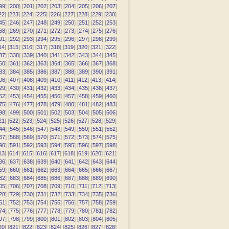
99
] [
200
] [
201
] [
202
] [
203
] [
204
] [
205
] [
206
] [
207
]
22
] [
223
] [
224
] [
225
] [
226
] [
227
] [
228
] [
229
] [
230
]
45
] [
246
] [
247
] [
248
] [
249
] [
250
] [
251
] [
252
] [
253
]
68
] [
269
] [
270
] [
271
] [
272
] [
273
] [
274
] [
275
] [
276
]
91
] [
292
] [
293
] [
294
] [
295
] [
296
] [
297
] [
298
] [
299
]
14
] [
315
] [
316
] [
317
] [
318
] [
319
] [
320
] [
321
] [
322
]
37
] [
338
] [
339
] [
340
] [
341
] [
342
] [
343
] [
344
] [
345
]
60
] [
361
] [
362
] [
363
] [
364
] [
365
] [
366
] [
367
] [
368
]
83
] [
384
] [
385
] [
386
] [
387
] [
388
] [
389
] [
390
] [
391
]
06
] [
407
] [
408
] [
409
] [
410
] [
411
] [
412
] [
413
] [
414
]
29
] [
430
] [
431
] [
432
] [
433
] [
434
] [
435
] [
436
] [
437
]
52
] [
453
] [
454
] [
455
] [
456
] [
457
] [
458
] [
459
] [
460
]
75
] [
476
] [
477
] [
478
] [
479
] [
480
] [
481
] [
482
] [
483
]
98
] [
499
] [
500
] [
501
] [
502
] [
503
] [
504
] [
505
] [
506
]
21
] [
522
] [
523
] [
524
] [
525
] [
526
] [
527
] [
528
] [
529
]
44
] [
545
] [
546
] [
547
] [
548
] [
549
] [
550
] [
551
] [
552
]
67
] [
568
] [
569
] [
570
] [
571
] [
572
] [
573
] [
574
] [
575
]
90
] [
591
] [
592
] [
593
] [
594
] [
595
] [
596
] [
597
] [
598
]
13
] [
614
] [
615
] [
616
] [
617
] [
618
] [
619
] [
620
] [
621
]
36
] [
637
] [
638
] [
639
] [
640
] [
641
] [
642
] [
643
] [
644
]
59
] [
660
] [
661
] [
662
] [
663
] [
664
] [
665
] [
666
] [
667
]
82
] [
683
] [
684
] [
685
] [
686
] [
687
] [
688
] [
689
] [
690
]
05
] [
706
] [
707
] [
708
] [
709
] [
710
] [
711
] [
712
] [
713
]
28
] [
729
] [
730
] [
731
] [
732
] [
733
] [
734
] [
735
] [
736
]
51
] [
752
] [
753
] [
754
] [
755
] [
756
] [
757
] [
758
] [
759
]
74
] [
775
] [
776
] [
777
] [
778
] [
779
] [
780
] [
781
] [
782
]
97
] [
798
] [
799
] [
800
] [
801
] [
802
] [
803
] [
804
] [
805
]
20
] [
821
] [
822
] [
823
] [
824
] [
825
] [
826
] [
827
] [
828
]