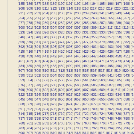
[
185
] [
186
] [
187
] [
188
] [
189
] [
190
] [
191
] [
192
] [
193
] [
194
] [
195
] [
196
] [
197
] [
198
] [
1
[
208
] [
209
] [
210
] [
211
] [
212
] [
213
] [
214
] [
215
] [
216
] [
217
] [
218
] [
219
] [
220
] [
221
] [
2
[
231
] [
232
] [
233
] [
234
] [
235
] [
236
] [
237
] [
238
] [
239
] [
240
] [
241
] [
242
] [
243
] [
244
] [
2
[
254
] [
255
] [
256
] [
257
] [
258
] [
259
] [
260
] [
261
] [
262
] [
263
] [
264
] [
265
] [
266
] [
267
] [
2
[
277
] [
278
] [
279
] [
280
] [
281
] [
282
] [
283
] [
284
] [
285
] [
286
] [
287
] [
288
] [
289
] [
290
] [
2
[
300
] [
301
] [
302
] [
303
] [
304
] [
305
] [
306
] [
307
] [
308
] [
309
] [
310
] [
311
] [
312
] [
313
] [
3
[
323
] [
324
] [
325
] [
326
] [
327
] [
328
] [
329
] [
330
] [
331
] [
332
] [
333
] [
334
] [
335
] [
336
] [
3
[
346
] [
347
] [
348
] [
349
] [
350
] [
351
] [
352
] [
353
] [
354
] [
355
] [
356
] [
357
] [
358
] [
359
] [
3
[
369
] [
370
] [
371
] [
372
] [
373
] [
374
] [
375
] [
376
] [
377
] [
378
] [
379
] [
380
] [
381
] [
382
] [
3
[
392
] [
393
] [
394
] [
395
] [
396
] [
397
] [
398
] [
399
] [
400
] [
401
] [
402
] [
403
] [
404
] [
405
] [
4
[
415
] [
416
] [
417
] [
418
] [
419
] [
420
] [
421
] [
422
] [
423
] [
424
] [
425
] [
426
] [
427
] [
428
] [
4
[
438
] [
439
] [
440
] [
441
] [
442
] [
443
] [
444
] [
445
] [
446
] [
447
] [
448
] [
449
] [
450
] [
451
] [
4
[
461
] [
462
] [
463
] [
464
] [
465
] [
466
] [
467
] [
468
] [
469
] [
470
] [
471
] [
472
] [
473
] [
474
] [
4
[
484
] [
485
] [
486
] [
487
] [
488
] [
489
] [
490
] [
491
] [
492
] [
493
] [
494
] [
495
] [
496
] [
497
] [
4
[
507
] [
508
] [
509
] [
510
] [
511
] [
512
] [
513
] [
514
] [
515
] [
516
] [
517
] [
518
] [
519
] [
520
] [
5
[
530
] [
531
] [
532
] [
533
] [
534
] [
535
] [
536
] [
537
] [
538
] [
539
] [
540
] [
541
] [
542
] [
543
] [
5
[
553
] [
554
] [
555
] [
556
] [
557
] [
558
] [
559
] [
560
] [
561
] [
562
] [
563
] [
564
] [
565
] [
566
] [
5
[
576
] [
577
] [
578
] [
579
] [
580
] [
581
] [
582
] [
583
] [
584
] [
585
] [
586
] [
587
] [
588
] [
589
] [
5
[
599
] [
600
] [
601
] [
602
] [
603
] [
604
] [
605
] [
606
] [
607
] [
608
] [
609
] [
610
] [
611
] [
612
] [
6
[
622
] [
623
] [
624
] [
625
] [
626
] [
627
] [
628
] [
629
] [
630
] [
631
] [
632
] [
633
] [
634
] [
635
] [
6
[
645
] [
646
] [
647
] [
648
] [
649
] [
650
] [
651
] [
652
] [
653
] [
654
] [
655
] [
656
] [
657
] [
658
] [
6
[
668
] [
669
] [
670
] [
671
] [
672
] [
673
] [
674
] [
675
] [
676
] [
677
] [
678
] [
679
] [
680
] [
681
] [
6
[
691
] [
692
] [
693
] [
694
] [
695
] [
696
] [
697
] [
698
] [
699
] [
700
] [
701
] [
702
] [
703
] [
704
] [
7
[
714
] [
715
] [
716
] [
717
] [
718
] [
719
] [
720
] [
721
] [
722
] [
723
] [
724
] [
725
] [
726
] [
727
] [
7
[
737
] [
738
] [
739
] [
740
] [
741
] [
742
] [
743
] [
744
] [
745
] [
746
] [
747
] [
748
] [
749
] [
750
] [
7
[
760
] [
761
] [
762
] [
763
] [
764
] [
765
] [
766
] [
767
] [
768
] [
769
] [
770
] [
771
] [
772
] [
773
] [
7
[
783
] [
784
] [
785
] [
786
] [
787
] [
788
] [
789
] [
790
] [
791
] [
792
] [
793
] [
794
] [
795
] [
796
] [
7
[
806
] [
807
] [
808
] [
809
] [
810
] [
811
] [
812
] [
813
] [
814
] [
815
] [
816
] [
817
] [
818
] [
819
] [
8