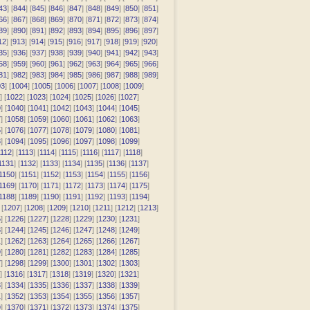
43
] [
844
] [
845
] [
846
] [
847
] [
848
] [
849
] [
850
] [
851
]
66
] [
867
] [
868
] [
869
] [
870
] [
871
] [
872
] [
873
] [
874
]
89
] [
890
] [
891
] [
892
] [
893
] [
894
] [
895
] [
896
] [
897
]
12
] [
913
] [
914
] [
915
] [
916
] [
917
] [
918
] [
919
] [
920
]
35
] [
936
] [
937
] [
938
] [
939
] [
940
] [
941
] [
942
] [
943
]
58
] [
959
] [
960
] [
961
] [
962
] [
963
] [
964
] [
965
] [
966
]
81
] [
982
] [
983
] [
984
] [
985
] [
986
] [
987
] [
988
] [
989
]
03
] [
1004
] [
1005
] [
1006
] [
1007
] [
1008
] [
1009
]
] [
1022
] [
1023
] [
1024
] [
1025
] [
1026
] [
1027
]
9
] [
1040
] [
1041
] [
1042
] [
1043
] [
1044
] [
1045
]
7
] [
1058
] [
1059
] [
1060
] [
1061
] [
1062
] [
1063
]
5
] [
1076
] [
1077
] [
1078
] [
1079
] [
1080
] [
1081
]
3
] [
1094
] [
1095
] [
1096
] [
1097
] [
1098
] [
1099
]
112
] [
1113
] [
1114
] [
1115
] [
1116
] [
1117
] [
1118
]
1131
] [
1132
] [
1133
] [
1134
] [
1135
] [
1136
] [
1137
]
1150
] [
1151
] [
1152
] [
1153
] [
1154
] [
1155
] [
1156
]
1169
] [
1170
] [
1171
] [
1172
] [
1173
] [
1174
] [
1175
]
1188
] [
1189
] [
1190
] [
1191
] [
1192
] [
1193
] [
1194
]
 [
1207
] [
1208
] [
1209
] [
1210
] [
1211
] [
1212
] [
1213
]
5
] [
1226
] [
1227
] [
1228
] [
1229
] [
1230
] [
1231
]
3
] [
1244
] [
1245
] [
1246
] [
1247
] [
1248
] [
1249
]
1
] [
1262
] [
1263
] [
1264
] [
1265
] [
1266
] [
1267
]
9
] [
1280
] [
1281
] [
1282
] [
1283
] [
1284
] [
1285
]
7
] [
1298
] [
1299
] [
1300
] [
1301
] [
1302
] [
1303
]
] [
1316
] [
1317
] [
1318
] [
1319
] [
1320
] [
1321
]
3
] [
1334
] [
1335
] [
1336
] [
1337
] [
1338
] [
1339
]
1
] [
1352
] [
1353
] [
1354
] [
1355
] [
1356
] [
1357
]
9
] [
1370
] [
1371
] [
1372
] [
1373
] [
1374
] [
1375
]