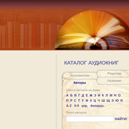
КАТАЛОГ АУДИОКНИГ
Рецензии
Исполнители
Название
Авторы
Список авторов на букву:
А
Б
В
Г
Д
Е
Ж
З
И
К
Л
М
Н
О
П
Р
С
Т
У
Ф
Х
Ц
Ч
Ш
Щ
Э
Ю
Я
A-Z
0-9
укр.
белорус.
Поиск авторов:
НАЙТИ!