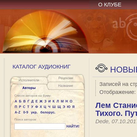
О КЛУБЕ
КАТАЛОГ АУДИОКНИГ
НОВЫЕ
Рецензии
Исполнители
Записей на ст
Название
Авторы
Отображение
Список авторов на букву:
А
Б
В
Г
Д
Е
Ж
З
И
К
Л
М
Н
О
Лем Стани
П
Р
С
Т
У
Ф
Х
Ц
Ч
Ш
Щ
Э
Ю
Я
Тихого. П
A-Z
0-9
укр.
белорус.
Поиск авторов:
Dede, 07.10.20
НАЙТИ!