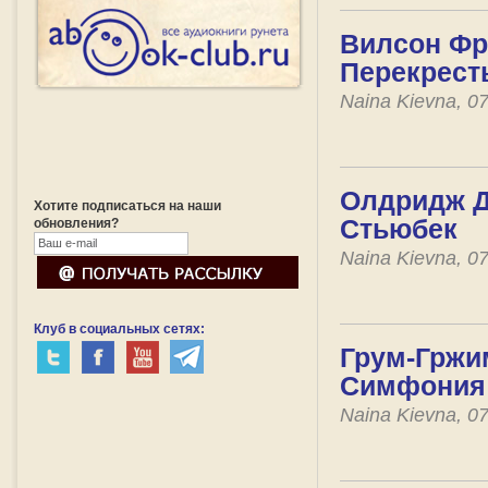
Вилсон Фрэ
Перекрест
Naina Kievna, 0
Олдридж Д
Хотите подписаться на наши
Стьюбек
обновления?
Naina Kievna, 0
Клуб в социальных сетях:
Грум-Гржим
Симфония
Naina Kievna, 0