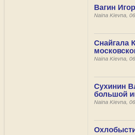
Вагин Игор
Naina Kievna, 0
Снайгала К
московско
Naina Kievna, 0
Сухинин Вл
большой и
Naina Kievna, 0
Охлобысти