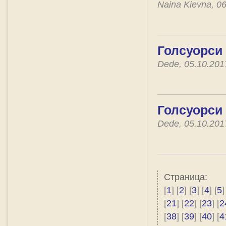
Naina Kievna, 0
Голсуорси 
Dede, 05.10.20
Голсуорси
Dede, 05.10.20
Страница:
[
1
] [
2
] [
3
] [
4
] [
5
]
[
21
] [
22
] [
23
] [
2
[
38
] [
39
] [
40
] [
4