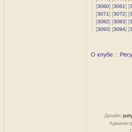
[
3060
] [
3061
] [
[
3071
] [
3072
] [
[
3082
] [
3083
] [
[
3093
] [
3094
] [
О клубе
::
Рес
Дизайн:
yuri
Админист